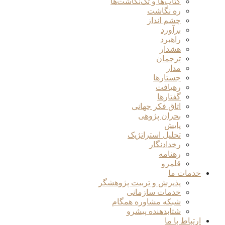
کتاب‌ها و تک‌نگاشت‌ها
ره نگاشت
چشم انداز
برآورد
راهبرد
هشدار
ترجمان
مدار
جستارها
رهیافت
گفتارها
اتاق فکر جهانی
بحران پژوهی
پایش
تحلیل استراتژیک
رخدادنگار
رهنامه
قلمرو
خدمات ما
پذیرش و تربیت پژوهشگر
خدمات سازمانی
شبکه مشاوره همگام
شتابدهنده پیشرو
ارتباط با ما