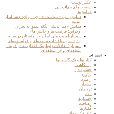
عکس‌نوشت
نشست‌های هم‌اندیشی
همایش‌ها
همایش ملی «سیاست خارجی ایران؛ چشم‌انداز
آینده»
همایش «هم اندیشی نگاه عمیق به بحران
اوکراین: فرصت ها و چالش ها»
سمینار امنیت ملی ایران و ارمنستان در سایه
تهدیدات و مناقشات منطقه‌ای و فرامنطقه‌ای
سمینار “معادلات ژئوپلیتیک قفقاز، نقش‌آفرینان
منطقه‌ای و فرامنطقه‌ای”
انتشارات
کتاب‌ها و تک‌نگاشت‌ها
ره نگاشت
چشم انداز
برآورد
راهبرد
هشدار
ترجمان
مدار
جستارها
رهیافت
گفتارها
اتاق فکر جهانی