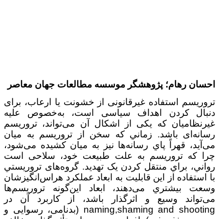
احسان رهام؛ پژوهشگر موسسه مطالعات جهان معاصر
تروریسم استفاده غیرقانونی از خشونت یا ارعاب، برای
دنبال کردن اهداف سیاسی است، به‌خصوص علیه
غیرنظامیان که یکی از اشکال آن می‌تواند، تروریسم
رسانه‌ای باشد. زماني که سخن از تروريسم به ميان
می‌آید، قهراً پاي رسانه‌ها نيز به ميان کشيده می‌شود،
چرا که تروريسم به علت طبيعت خود، سلاحی است
رواني، براي منتقل کردن يک تهديد. گروه‌های تروريستي
با استفاده از این قابلیت به ابعاد عملکرد هراس‌انگیزشان
وسعت بيشتري می‌دهند، ابعاد این‌گونه تروریسم‌ها
می‌تواند وسیع و اثرگذار باشد، از کاربرد آن در
naming,shaming and shooting (بدنامی، رسوایی و