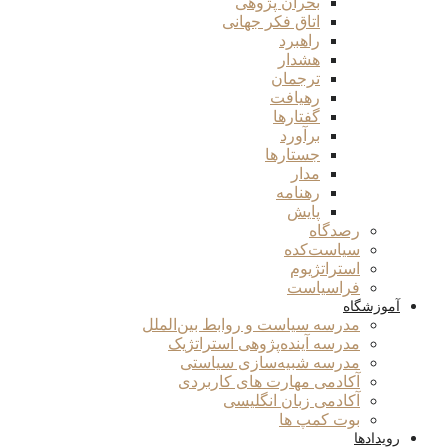
بحران پژوهی
اتاق فکر جهانی
راهبرد
هشدار
ترجمان
رهیافت
گفتارها
برآورد
جستارها
مدار
رهنامه
پایش
رصدگاه
سیاست‌کده
استراتژیوم
فراسیاست
آموزشگاه
مدرسه سیاست و روابط بین‌الملل
مدرسه آینده‌پژوهی استراتژیک
مدرسه شبیه‌سازی سیاستی
آکادمی مهارت های کاربردی
آکادمی زبان انگلیسی
بوت کمپ ها
رویدادها