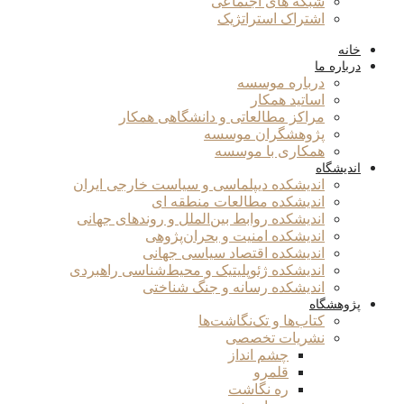
شبکه های اجتماعی
اشتراک استراتژیک
خانه
درباره ما
درباره موسسه
اساتید همکار
مراکز مطالعاتی و دانشگاهی همکار
پژوهشگران موسسه
همکاری با موسسه
اندیشگاه
اندیشکده دیپلماسی و سیاست خارجی ایران
اندیشکده مطالعات منطقه ای
اندیشکده روابط بین‌الملل و روندهای جهانی
اندیشکده امنیت و بحران‌پژوهی
اندیشکده اقتصاد سیاسی جهانی
اندیشکده ژئوپلیتیک و محیط‌شناسی راهبردی
اندیشکده رسانه و جنگ شناختی
پژوهشگاه
کتاب‌ها و تک‌نگاشت‌ها
نشریات تخصصی
چشم انداز
قلمرو
ره نگاشت