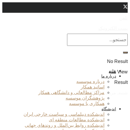
تلفن
پست الکترونیک
No Result
خانه
View همه
درباره ما
درباره موسسه
Result
اساتید همکار
مراکز مطالعاتی و دانشگاهی همکار
شنبه, مرداد 17, 1405
پژوهشگران موسسه
همکاری با موسسه
اندیشگاه
اندیشکده دیپلماسی و سیاست خارجی ایران
اندیشکده مطالعات منطقه ای
اندیشکده روابط بین‌الملل و روندهای جهانی