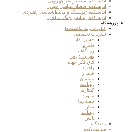
اندیشکده امنیت و بحران‌پژوهی
اندیشکده اقتصاد سیاسی جهانی
اندیشکده ژئوپلیتیک و محیط‌شناسی راهبردی
اندیشکده رسانه و جنگ شناختی
پژوهشگاه
کتاب‌ها و تک‌نگاشت‌ها
نشریات تخصصی
چشم انداز
قلمرو
ره نگاشت
بحران پژوهی
اتاق فکر جهانی
راهبرد
هشدار
ترجمان
رهیافت
گفتارها
برآورد
جستارها
مدار
رهنامه
پایش
رصدگاه
سیاست‌کده