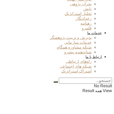
بحران پژوهی
پایش
تحلیل استراتژیک
رخدادنگار
رهنامه
قلمرو
خدمات ما
پذیرش و تربیت پژوهشگر
خدمات سازمانی
شبکه مشاوره همگام
شتابدهنده پیشرو
ارتباط با ما
راه‌های ارتباطی
شبکه های اجتماعی
اشتراک استراتژیک
No Result
View همه Result