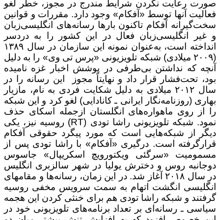
صورت رعایت نکردن شرایط مندرج در مجوز، خطر لغو
فعالیت آن­ها توسط «آفکام» وجود دارد. مقررات و قوانین
سخت‌گیرانه آفکام تاکنون بارها رسانه‌های انگلیسی‌زبان
و غیر انگلیسی‌زبان فعال در این کشور را به دردسر
انداخته است، به‌عنوان نمونه این سازمان در سال ۱۳۸۹
(۲۰۰۹ میلادی) شبکه تلویزیونی «پرس تی ‌وی» را به دلیل
آنچه که نداشتن بی‌طرفی در پوشش اخبار غزه نامیده
بود، تحت‌فشار قرار داد و نهایتاً مجوز این رسانه را در
سال ۲۰۱۲ میلادی به دلیل شکایت فردی به نام، مازیار
بهاری (روزنامه‌نگار ایرانی ـ کانادایی) لغو کرد و این شبکه
را از روی ماهواره‌های انگلستان ازجمله اسکای حذف
نمود. شبکه تلویزیونی راشا تودی (RT) روسیه نیز، یکی
دیگر از شبکه‌هایی است که مورد پیگرد حقوقی آفکام
قرارگرفته است. درگیری «آفکام» با راشا تودی پس از
مسمومیت «سرگئی ویکتورویچ اسکریپال» جاسوس
دوجانبه روس و دخترش یولیا در شهر سالزبری انگلیس
در سال ۲۰۱۸ آغاز شد. در این زمان، رسانه‌ها و مقام­های
انگلیسی انگشت اتهام به سمت سرویس مخفی روسیه
گرفتند و شبکه راشا تودی هم برای خنثی کردن این هجمه
سیاسی ـ رسانه‌ای بر تعداد برنامه‌های تلویزیونی خود در
این خصوص افزود که به افزایش تنش بیشتر میان دو