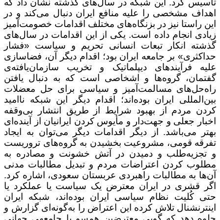
تأسیس کرد. این شبکه در سال‌های گذشته نشان داد که
اهداف مشخصی را علیه منافع ایران دنبال می‌کند و در
این راستا نیز در بزنگاه‌های مختلف اقدامات خصومت‌آمیز
زیادی انجام داده است. یکی از این اقدامات در سال‌های
گذشته انکار تبعات انسانی تحریم و سیاست «فشار
حداکثری» بر جامعه ایران بود؛ اقدام دیگر آن، ‌فضاسازی
علیه فرآیندهای دیپلماتیک و تخریب سازمان‌یافته‌ی
گفتمان، گروه‌ها و اشخاصی است که به دنبال یافتن
راه‌حل‌های مسالمت‌آمیز و سیاسی برای حل معضلات
بین‌المللی ایران بوده‌اند؛ اقدام دیگر این شبکه ناامید
کردن مردم از بهبود شرایط از طریق انتشار بی‌وقفه
اخبار جعلی و جهت‌دار و مأیوس کردن ایرانیان از آینده‌ای
بهتر می‌باشد. از دیگر اقدامات دیگر می‌توان به ایجاد
تفرقه قومی، مشروعیت بخشیدن به گروه‌های تروریست
و تجزیه‌طلب و دمیدن در آتش خشونت و مصادره‌ به‌
مطلوب کردن اعتراضات مردم و تبدیل مطالبات مدنی
آن‌ها به مطالبات راهبردی عربستان سعودی، اشاره کرد.
اگر قشری در ایران معترض یک سیاست یا عملکرد یا
حتی کُلیت نظام سیاسی ایران بوده‌اند، شبکه ایران
اینترنشنال تلاش کرده این اعتراض را به‌گونه‌ای گزارش و
جلوه دهد که گویی معترضین همسو با جامعه­ی جهانی