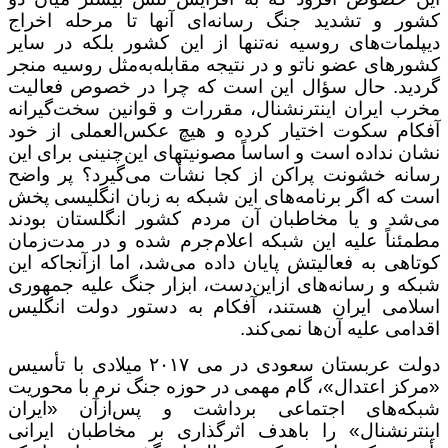
کشور و تشدید جنگ رسانه‌ای آن­ها تا مرحله اخراج
دیپلمات‌های روسیه نه‌تنها از این کشور بلکه در سایر
کشورهای عضو ناتو و در نتیجه مقابله‌به‌مثل روسیه منجر
گردید. حال سؤال این است که چرا در خصوص فعالیت
مخرب ایران اینترنشنال، مقررات و قوانین سخت‌گیرانه
آفکام سکوت اختیار کرده و هیچ عکس‌العملی از خود
نشان نداده ­است و اساساً مصونیت­های این‌چنینی برای این
رسانه خشونت پراکن از کجا نشأت می‌گیرد؟ پر واضح
است که اگر برنامه‌های این شبکه‌ به زبان انگلیسی پخش
می‌شد و یا مخاطبان آن مردم کشور انگلستان بودند
مطمئناً علیه این شبکه اعلام‌جرم شده و در مدت‌زمان
کوتاهی به فعالیتش پایان داده می‌شد، اما ازآنجاکه این
شبکه و رسانه‌های ازاین‌دست، ابزار جنگ علیه جمهوری
اسلامی ایران هستند، آفکام به دستور دولت انگلیس
اقدامی علیه آن‌ها نمی‌کند.
دولت عربستان سعودی در می ۲۰۱۷ میلادی با تأسیس
«مرکز اعتدال»، گام مهمی در حوزه جنگ نرم با محوریت
شبکه‌های اجتماعی برداشت و پس‌ازآن «ایران
اینترنشنال» را باهدف اثرگذاری بر مخاطبان ایرانی