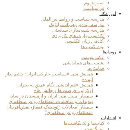
استراتژیوم
فراسیاست
آموزشگاه
مدرسه سیاست و روابط بین‌الملل
مدرسه آینده‌پژوهی استراتژیک
مدرسه شبیه‌سازی سیاستی
آکادمی مهارت های کاربردی
آکادمی زبان انگلیسی
بوت کمپ ها
رویدادها
عکس‌نوشت
نشست‌های هم‌اندیشی
همایش‌ها
همایش ملی «سیاست خارجی ایران؛ چشم‌انداز
آینده»
همایش «هم اندیشی نگاه عمیق به بحران
اوکراین: فرصت ها و چالش ها»
سمینار امنیت ملی ایران و ارمنستان در سایه
تهدیدات و مناقشات منطقه‌ای و فرامنطقه‌ای
سمینار “معادلات ژئوپلیتیک قفقاز، نقش‌آفرینان
منطقه‌ای و فرامنطقه‌ای”
انتشارات
کتاب‌ها و تک‌نگاشت‌ها
ره نگاشت