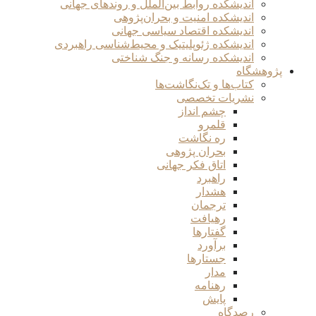
اندیشکده روابط بین‌الملل و روندهای جهانی
اندیشکده امنیت و بحران‌پژوهی
اندیشکده اقتصاد سیاسی جهانی
اندیشکده ژئوپلیتیک و محیط‌شناسی راهبردی
اندیشکده رسانه و جنگ شناختی
پژوهشگاه
کتاب‌ها و تک‌نگاشت‌ها
نشریات تخصصی
چشم انداز
قلمرو
ره نگاشت
بحران پژوهی
اتاق فکر جهانی
راهبرد
هشدار
ترجمان
رهیافت
گفتارها
برآورد
جستارها
مدار
رهنامه
پایش
رصدگاه