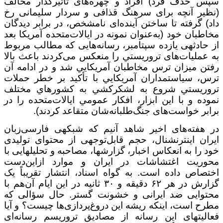
سپس حذف فرد) افراد و چهره‌های تأثیرگذار مخالف
(نظیر آنچه برای سرهنگ قذافی و سردار سلیمانی رخ
داد) گرفته تا ساختن آینده‌ای نامشخص، در برابر ديدگان
مخاطبان خود (به‌عنوان نمونه در ایالات‌متحده آمريکا بعد
از حادثه­ی يازده سپتامبر، رسانه‌هایی که مطالب مربوط
به عملیات‌های تروريستي را منعکس می‌کردند باعث بالا
رفتن ميزان ترس مخاطبان آمريکايي شد و در ادامه آن
ترس، سياستمداران آمريکايي با تأکيد بر خطر حملات
تروريستي شروع به لشکرکشي به کشورهاي مختلف
نموده و با اين ابزار، افکار عمومي ایالات‌متحده را در
برابر خواست‌های جنگ‌طلبانه‌شان متقاعد کردند).
در هفته‌های اخیر شاهد آنیم که شبکه­ی فارسی‌زبان
ایران اینترنشنال، حجم قابل‌توجهی از محتوای تولیدی
خود را به انعکاس اخبار، گزارش­ها، مصاحبه و تحلیل­هایی با
محوریت اغتشاشات در ایران و موارد ازاین‌دست
اختصاص داده است. به گواه اسناد، انتشار تقریباً یک
گزارش در هر ۶۲ دقیقه و ۳۰ ثانیه در این ایام آن‌هم با
محتوایی ضد ایرانی و خشونت گستر. حال سؤالی که
مطرح است، این­که ریشه این دروغ‌پردازی‌ها چیست؟ و آیا
فعالیت­های این رسانه از مصادیق تروریسم رسانه‌ای