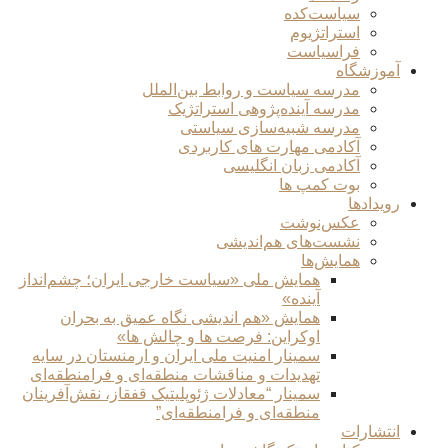
سیاست‌کده
استراتژیوم
فراسیاست
آموزشگاه
مدرسه سیاست و روابط بین‌الملل
مدرسه آینده‌پژوهی استراتژیک
مدرسه شبیه‌سازی سیاستی
آکادمی مهارت های کاربردی
آکادمی زبان انگلیسی
بوت کمپ ها
رویدادها
عکس‌نوشت
نشست‌های هم‌اندیشی
همایش‌ها
همایش ملی «سیاست خارجی ایران؛ چشم‌انداز
آینده»
همایش «هم اندیشی نگاه عمیق به بحران
اوکراین: فرصت ها و چالش ها»
سمینار امنیت ملی ایران و ارمنستان در سایه
تهدیدات و مناقشات منطقه‌ای و فرامنطقه‌ای
سمینار “معادلات ژئوپلیتیک قفقاز، نقش‌آفرینان
منطقه‌ای و فرامنطقه‌ای”
انتشارات