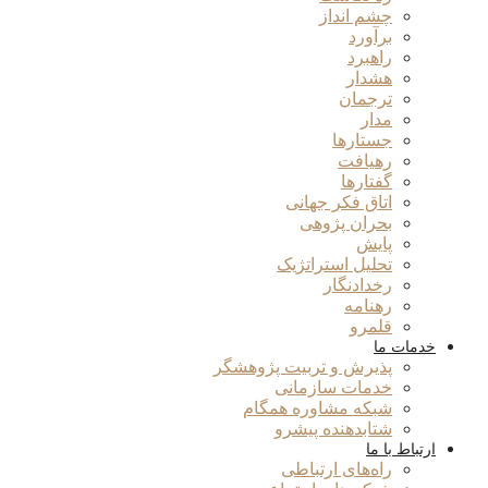
چشم انداز
برآورد
راهبرد
هشدار
ترجمان
مدار
جستارها
رهیافت
گفتارها
اتاق فکر جهانی
بحران پژوهی
پایش
تحلیل استراتژیک
رخدادنگار
رهنامه
قلمرو
خدمات ما
پذیرش و تربیت پژوهشگر
خدمات سازمانی
شبکه مشاوره همگام
شتابدهنده پیشرو
ارتباط با ما
راه‌های ارتباطی