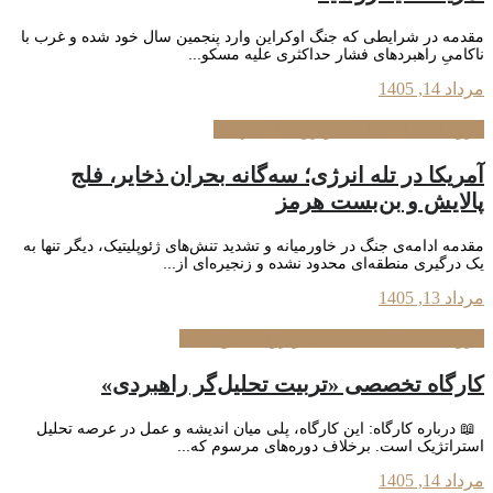
مقدمه در شرایطی که جنگ اوکراین وارد پنجمین سال خود شده و غرب با
ناکامیِ راهبردهای فشار حداکثری علیه مسکو...
مرداد 14, 1405
گروه اقتصاد سیاسی و روندهای جهانی
آمریکا در تله انرژی؛ سه‌گانه بحران ذخایر، فلج
پالایش و بن‌بست هرمز
مقدمه ادامه‌ی جنگ در خاورمیانه و تشدید تنش‌های ژئوپلیتیک، دیگر تنها به
یک درگیری منطقه‌ای محدود نشده و زنجیره‌ای از...
مرداد 13, 1405
گروه مطالعات منطقه‌ای و روابط بین‌الملل
کارگاه تخصصی «تربیت تحلیل‌گر راهبردی»
📖 درباره کارگاه: این کارگاه، پلی میان اندیشه و عمل در عرصه تحلیل
استراتژیک است. برخلاف دوره‌های مرسوم که...
مرداد 14, 1405