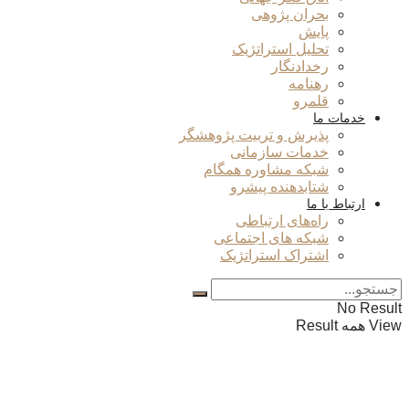
بحران پژوهی
پایش
تحلیل استراتژیک
رخدادنگار
رهنامه
قلمرو
خدمات ما
پذیرش و تربیت پژوهشگر
خدمات سازمانی
شبکه مشاوره همگام
شتابدهنده پیشرو
ارتباط با ما
راه‌های ارتباطی
شبکه های اجتماعی
اشتراک استراتژیک
No Result
View همه Result