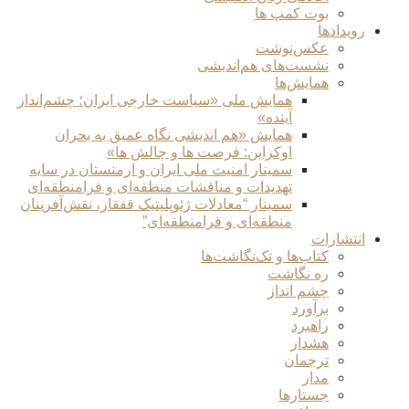
بوت کمپ ها
رویدادها
عکس‌نوشت
نشست‌های هم‌اندیشی
همایش‌ها
همایش ملی «سیاست خارجی ایران؛ چشم‌انداز
آینده»
همایش «هم اندیشی نگاه عمیق به بحران
اوکراین: فرصت ها و چالش ها»
سمینار امنیت ملی ایران و ارمنستان در سایه
تهدیدات و مناقشات منطقه‌ای و فرامنطقه‌ای
سمینار “معادلات ژئوپلیتیک قفقاز، نقش‌آفرینان
منطقه‌ای و فرامنطقه‌ای”
انتشارات
کتاب‌ها و تک‌نگاشت‌ها
ره نگاشت
چشم انداز
برآورد
راهبرد
هشدار
ترجمان
مدار
جستارها