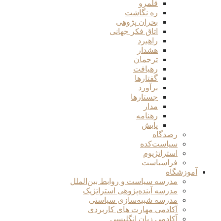
قلمرو
ره نگاشت
بحران پژوهی
اتاق فکر جهانی
راهبرد
هشدار
ترجمان
رهیافت
گفتارها
برآورد
جستارها
مدار
رهنامه
پایش
رصدگاه
سیاست‌کده
استراتژیوم
فراسیاست
آموزشگاه
مدرسه سیاست و روابط بین‌الملل
مدرسه آینده‌پژوهی استراتژیک
مدرسه شبیه‌سازی سیاستی
آکادمی مهارت های کاربردی
آکادمی زبان انگلیسی