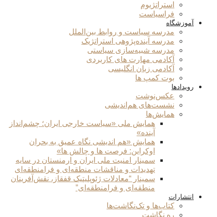
استراتژیوم
فراسیاست
آموزشگاه
مدرسه سیاست و روابط بین‌الملل
مدرسه آینده‌پژوهی استراتژیک
مدرسه شبیه‌سازی سیاستی
آکادمی مهارت های کاربردی
آکادمی زبان انگلیسی
بوت کمپ ها
رویدادها
عکس‌نوشت
نشست‌های هم‌اندیشی
همایش‌ها
همایش ملی «سیاست خارجی ایران؛ چشم‌انداز
آینده»
همایش «هم اندیشی نگاه عمیق به بحران
اوکراین: فرصت ها و چالش ها»
سمینار امنیت ملی ایران و ارمنستان در سایه
تهدیدات و مناقشات منطقه‌ای و فرامنطقه‌ای
سمینار “معادلات ژئوپلیتیک قفقاز، نقش‌آفرینان
منطقه‌ای و فرامنطقه‌ای”
انتشارات
کتاب‌ها و تک‌نگاشت‌ها
ره نگاشت