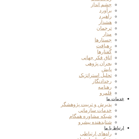
چشم انداز
برآورد
راهبرد
هشدار
ترجمان
مدار
جستارها
رهیافت
گفتارها
اتاق فکر جهانی
بحران پژوهی
پایش
تحلیل استراتژیک
رخدادنگار
رهنامه
قلمرو
خدمات ما
پذیرش و تربیت پژوهشگر
خدمات سازمانی
شبکه مشاوره همگام
شتابدهنده پیشرو
ارتباط با ما
راه‌های ارتباطی