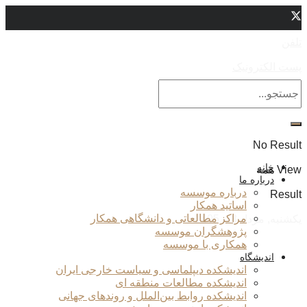
تلفن
پست الکترونیک
No Result
خانه
View همه
درباره ما
درباره موسسه
Result
اساتید همکار
مراکز مطالعاتی و دانشگاهی همکار
یکشنبه, مرداد 18, 1405
پژوهشگران موسسه
همکاری با موسسه
اندیشگاه
اندیشکده دیپلماسی و سیاست خارجی ایران
اندیشکده مطالعات منطقه ای
اندیشکده روابط بین‌الملل و روندهای جهانی