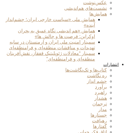
عکس‌نوشت
نشست‌های هم‌اندیشی
همایش‌ها
همایش ملی «سیاست خارجی ایران؛ چشم‌انداز
آینده»
همایش «هم اندیشی نگاه عمیق به بحران
اوکراین: فرصت ها و چالش ها»
سمینار امنیت ملی ایران و ارمنستان در سایه
تهدیدات و مناقشات منطقه‌ای و فرامنطقه‌ای
سمینار “معادلات ژئوپلیتیک قفقاز، نقش‌آفرینان
منطقه‌ای و فرامنطقه‌ای”
انتشارات
کتاب‌ها و تک‌نگاشت‌ها
ره نگاشت
چشم انداز
برآورد
راهبرد
هشدار
ترجمان
مدار
جستارها
رهیافت
گفتارها
اتاق فکر جهانی