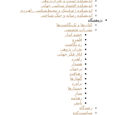
اندیشکده امنیت و بحران‌پژوهی
اندیشکده اقتصاد سیاسی جهانی
اندیشکده ژئوپلیتیک و محیط‌شناسی راهبردی
اندیشکده رسانه و جنگ شناختی
پژوهشگاه
کتاب‌ها و تک‌نگاشت‌ها
نشریات تخصصی
چشم انداز
قلمرو
ره نگاشت
بحران پژوهی
اتاق فکر جهانی
راهبرد
هشدار
ترجمان
رهیافت
گفتارها
برآورد
جستارها
مدار
رهنامه
پایش
رصدگاه
سیاست‌کده