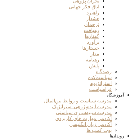
بحران پژوهی
اتاق فکر جهانی
راهبرد
هشدار
ترجمان
رهیافت
گفتارها
برآورد
جستارها
مدار
رهنامه
پایش
رصدگاه
سیاست‌کده
استراتژیوم
فراسیاست
آموزشگاه
مدرسه سیاست و روابط بین‌الملل
مدرسه آینده‌پژوهی استراتژیک
مدرسه شبیه‌سازی سیاستی
آکادمی مهارت های کاربردی
آکادمی زبان انگلیسی
بوت کمپ ها
رویدادها