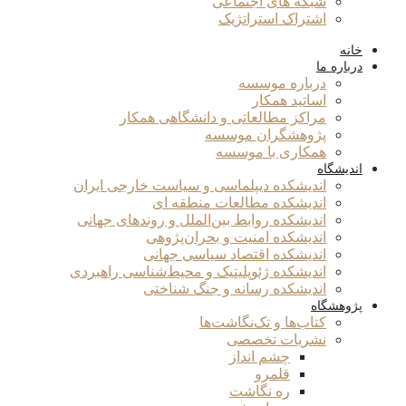
شبکه های اجتماعی
اشتراک استراتژیک
خانه
درباره ما
درباره موسسه
اساتید همکار
مراکز مطالعاتی و دانشگاهی همکار
پژوهشگران موسسه
همکاری با موسسه
اندیشگاه
اندیشکده دیپلماسی و سیاست خارجی ایران
اندیشکده مطالعات منطقه ای
اندیشکده روابط بین‌الملل و روندهای جهانی
اندیشکده امنیت و بحران‌پژوهی
اندیشکده اقتصاد سیاسی جهانی
اندیشکده ژئوپلیتیک و محیط‌شناسی راهبردی
اندیشکده رسانه و جنگ شناختی
پژوهشگاه
کتاب‌ها و تک‌نگاشت‌ها
نشریات تخصصی
چشم انداز
قلمرو
ره نگاشت