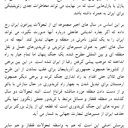
پازل یا پازل‌هایی است که در نهایت می تواند مخاطرات جدی زئوپلیتیکی
برای ایران به همراه داشته باشد.
بر این اساس در سال های اخیر مجموعه ای از تحولات پیرامون ایران رخ
داده که اگر چاره اندیشی عاجلی درباره آنها صورت نگیرد، می تواند
ایران را به یک کشور نامرئی در منطقه و جهان تبدیل کند. آنچه که در
سال های اخیر به عنوان مسیرهای ترانزیتی و کریدورهای حمل و نقل
منطقه ای و بین المللی مطرح شده، یک جنگ پنهان اما تمام عیار به راه
انداخته که موجب پیشی گرفتن رقبا از ایران شده است. در این بین برخی
از کشورها همچون جمهوری آذربایجان برای عقب نماندن از این طرح
های کلان حتی اقدام به راه اندازی جنگ کرده و برخی دیگر همچون
ارمنستان برای تبدیل شدن به چهار راه کریدوری در حال سازش با باکو
و از دست دادن منطقه مورد مناقشه قراباغ است. البته تحولات دو سال
گذشته در منطقه قفقاز و مسائل مرتبط با کریدور جعلی زنگزور تنها یکی
از نمونه های این جنگ کریدوری است که قطعه ای از پازل بزرگتر برای
حذف ایران از مسیرهای تجارت جهانی به شمار می آید.
پرسش اصلی این است که هم به واسطه تحولات قفقاز و هم سایر