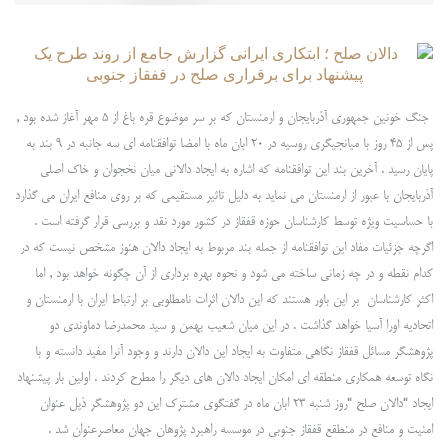
جنگ خونین جمهوری آذربایجان و ارمنستان که بر سر موضوع قره باغ از 5 مهر آغاز شده بود ,
پس از 45 روز با میانجیگری روسیه در 20 ابان ماه با امضا توافقنامه ای سه جانبه در 9 بند به
پایان رسید . آخرین بند این توافقنامه که اشاره به ایجاد دالانی میان نخجوان و خاک اصلی
آذربایجان با عبور از ارمنستان می نماید به دلیل تاثیر مستقیمی که بر روی منافع ایران می گذارد
با حساسیت ویژه توسط کارشناسان حوزه قفقاز در کشور مورد نقد و بررسی قرار گرفته است .
اگرچه جزئیات مفاد این توافقنامه از جمله بند مربوط به ایجاد دالان هنوز مشخص نیست که در
کدام نقطه و در چه زمانی ساخته می شود و نحوه بهره برداری از آن چگونه خواهد بود , اما
اکثر کارشناسان بر این باور هستند که این دالان اثرات نامطلوبی بر ارتباط ایران با ارمنستان و
اتحادیه اورا آسیا خواهد گذاشت . در این میان شعیب بهمن و سید محمدرضا دماوندی دو
پژوهشگر مسائل قفقاز نگاهی متفاوت به ایجاد این دالان دارند و وجود آنرا مفید دانسته و با
نگاه توسعه همکاری منطقه ای امکان ایجاد دالان های دیگر را مطرح کردند . اولین بار پیشنهاد
ایجاد “دالان صلح “روز شنبه 23 ابان ماه در گفتگوی مشترک این دو پژوهشگر ذیل عنوان
امنیت و منافع در منطقع قفقاز جنوبی در موسسه راهبرد پژوهان جهان معاصرعنوان شد .