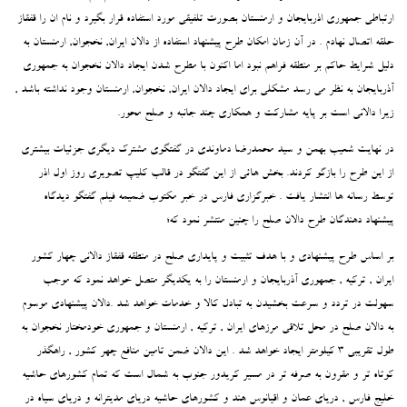
ارتباطی جمهوری اذربایجان و ارمنستان بصورت تلفیقی مورد استفاده قرار بگیرد و نام ان را قفقاز
حلقه اتصال نهادم . در آن زمان امکان طرح پیشنهاد استفاده از دالان ایران, نخجوان, ارمنستان به
دلیل شرایط حاکم بر منطقه فراهم نبود اما اکنون با مطرح شدن ایجاد دالان نخجوان به جمهوری
آذربایجان به نظر می رسد مشکلی برای ایجاد دالان ایران, نخجوان, ارمنستان وجود نداشته باشد ,
زیرا دالانی است بر پایه مشارکت و همکاری چند جانبه و صلح محور.
در نهایت شعیب بهمن و سید محمدرضا دماوندی در گفتگوی مشترک دیگری جزئیات بیشتری
از این طرح را بازگو کردند. بخش هائی از این گفتگو در قالب کلیپ تصویری روز اول اذر
توسط رسانه ها انتشار یافت . خبرگزاری فارس در خبر مکتوب ضمیمه فیلم گفتگو دیدگاه
پیشنهاد دهندگان طرح دالان صلح را چنین منتشر نمود که؛
بر اساس طرح پیشنهادی و با هدف تثبیت و پایداری صلح در منطقه قفقاز دالانی چهار کشور
ایران , ترکیه , جمهوری آذربایجان و ارمنستان را به یکدیگر متصل خواهد نمود که موجب
سهولت در تردد و سرعت بخشیدن به تبادل کالا و خدمات خواهد شد .دالان پیشنهادی موسوم
به دالان صلح در محل تلاقی مرزهای ایران , ترکیه , ارمنستان و جمهوری خودمختار نخجوان به
طول تقریبی 3 کیلومتر ایجاد خواهد شد . این دالان ضمن تامین منافع چهر کشور , راهگذر
کوتاه تر و مقرون به صرفه تر در مسیر کریدور جنوب به شمال است که تمام کشورهای حاشیه
خلیج فارس , دریای عمان و اقیانوس هند و کشورهای حاشیه دریای مدیترانه و دریای سیاه در