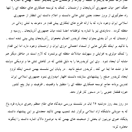
عدم درک مشترک بازیگران منطقه از نیازها و توانمندی های یکدیگر است . بهمن با اشاره به
جنگ اخیر میان جمهوری آذربایجان و ارمنستان , کمک به توسعه همکاری های منطقه ای را تنها
راه جلوگیری از بروز مجدد چنین تنش هائی دانست و اعلام داشت این انتظار از جمهوری
اسلامی ایران وجود دارد که با ارائه طرح های ابتکاری پیش قدم در دعوت به تنش زدائی در
منطقه گردد . دماوندی نیز با اشاره به توافقنامه امضا شده میان جمهوری آذربایجان , روسیه و
ارمنستان که در آن بندی بعنوان ایجاد کریدور اتصال نخجوان _آذربایجان پیش بینی شده است ,
با تاکید بر اینکه نگرانی هایی از انسداد احتمالی مرزی ایران و ارمنستان وجود دارد اما این اقدام
را کمک موثری به افزایش و سهولت مبادلات منطقه ای برشمرد که لازم است در مناطق دیگر هم
مشابه آن ایجاد شود . وی این کریدورها را به دلیل نقشی که در کاهش تنش ها و نزدیکی دولت
ها و ملت ها ایفا می کند , کریدور صلح نامید . در پایان این نشست بهمن ضمن اینکه لزوم
ایجاد کریدور صلح را پیشنهادی سازنده دانست اظهار امیدواری نمود جمهوری اسلامی ایران
تدوین برنامه جامع توسعه همکاری منطقه ای را منطبق با واقعیت , ظرفیت و نیاز پنج کشور
حوزه قفقفاز جنوبی را در دستور کار قرار دهد.
دو روز بعد روز دوشنبه 25 ابان در نشست بررسی دیدگاه های مقام معظم رهبری درباره قره باغ
که به میزبانی دانشگاه ازاد اسلامی برگزار شد شعیب بهمن تاکید مجددی بر این پیشنهاد داشت.
پایگاه خبری نورنیوز ان بخش از صحبت های بهمن که به موضوع دالان اشاره داشت را اینگونه
مخابره کرد؛