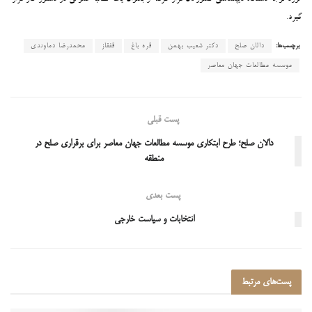
گیرد.
برچسب‌ها:
دالان صلح
دکتر شعیب بهمن
قره باغ
قفقاز
محمدرضا دماوندی
موسسه مطالعات جهان معاصر
پست قبلی
دالان صلح؛ طرح ابتکاری موسسه مطالعات جهان معاصر برای برقراری صلح در
منطقه
پست بعدی
انتخابات و سیاست خارجی
پست‌های
مرتبط