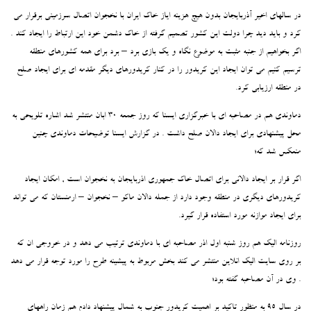
در سالهای اخیر آذربایجان بدون هیچ هزینه ایاز خاک ایران با نخجوان اتصال سرزمینی برقرار می
کرد و باید دید چرا دولت این کشور تصمیم گرفته از خاک دشمن خود این ارتباط را ایجاد کند .
اگر بخواهیم از جنبه مثبت به موضوع نگاه و یک بازی برد – برد برای همه کشورهای منطقه
ترسیم کنیم می توان ایجاد این کریدور را در کنار کریدورهای دیگر مقدمه ای برای ایجاد صلح
در منطقه ارزیابی کرد.
دماوندی هم در مصاحبه ای با خبرگزاری ایسنا که روز جمعه 30 ابان منتشر شد اشاره تلویحی به
محل پیشنهادی برای ایجاد دالان صلح داشت . در گزارش ایسنا توضیحات دماوندی چنین
منعکس شد که؛
اگر قرار بر ایجاد دالانی برای اتصال خاک جمهوری اذربایجان به نخجوان است , امکان ایجاد
کریدورهای دیگری در منطقه وجود دارد از جمله دالان ماکو – نخجوان – ارمنستان که می تواند
برای ایجاد موازنه مورد استفاده قرار گیرد.
روزنامه الیک هم روز شنبه اول اذر مصاحبه ای با دماوندی ترتیب می دهد و در خروجی ان که
بر روی سایت الیک انلاین منتشر می کند بخش مربوط به پیشینه طرح را مورد توجه قرار می دهد
. وی در آن مصاحبه گفته بود؛
در سال 95 به منظور تاکید بر اهمیت کریدور جنوب به شمال پیشنهاد دادم هم زمان راههای