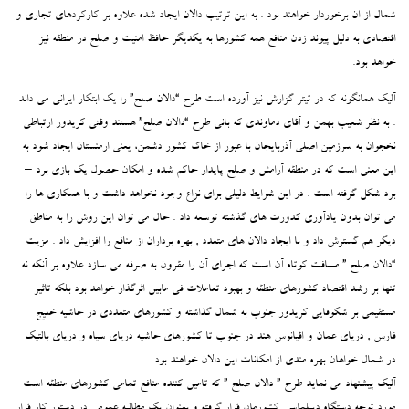
شمال از ان برخوردار خواهند بود . به این ترتیب دالان ایجاد شده علاوه بر کارکردهای تجاری و
اقتصادی به دلیل پیوند زدن منافع همه کشورها به یکدیگر حافظ امنیت و صلح در منطقه نیز
خواهد بود.
آلیک همانگونه که در تیتر گزارش نیز آورده است طرح “دالان صلح” را یک ابتکار ایرانی می داند
. به نظر شعیب بهمن و آقای دماوندی که بانی طرح “دالان صلح” هستند وقتی کریدور ارتباطی
نخجوان به سرزمین اصلی آذربایجان با عبور از خاک کشور دشمن، یعنی ارمنستان ایجاد شود به
این معنی است که در منطقه آرامش و صلح پایدار حاکم شده و امکان حصول یک بازی برد –
برد شکل گرفته است . در این شرایط دلیلی برای نزاع وجود نخواهد داشت و با همکاری ها را
می توان بدون یادآوری کدورت های گذشته توسعه داد . حال می توان این روش را به مناطق
دیگر هم گسترش داد و با ایجاد دالان های متعدد , بهره برداران از منافع را افزایش داد . مزیت
“دالان صلح ” مسافت کوتاه آن است که اجرای آن را مقرون به صرفه می سازد علاوه بر آنکه نه
تنها بر رشد اقتصاد کشورهای منطقه و بهبود تعاملات فی مابین اثرگذار خواهد بود بلکه تاثیر
مستقیمی بر شکوفایی کریدور جنوب به شمال گذاشته و کشورهای متعددی در حاشیه خلیج
فارس , دریای عمان و اقیانوس هند در جنوب تا کشورهای حاشیه دریای سیاه و دریای بالتیک
در شمال خواهان بهره مندی از امکانات این دالان خواهند بود.
آلیک پیشنهاد می نماید طرح ” دالان صلح ” که تامین کننده منافع تمامی کشورهای منطقه است
مورد توجه دستگاه دیپلماسی کشورمان قرار گرفته و بعنوان یک مطالبه عمومی در دستور کار قرار