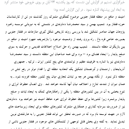
خبرگزاری تسنیم در گزارش این نشست که روز یکشنبه 24 ابان بر روی خروجی خود منتشر کرد
به ابعاد این پیشنهاد اشاره نمود . در این گزارش امده بود؛
امنیت و منافع در منطقه قفقاز جنوبی موضوع گفتگوی مشترک روز گذشت دو تن از کارشناسان
حوزه قفقاز بود. شعیب بهمن و سید محمدرضا دماوندی در نشستی که به میزبانی موسسه راهبرد
پژوهان جهان معاصر تشکیل شد با بررسی روند تاریخی شکل گیری منازعات در قفقاز جنوبی و
بصورت خاص قره باغ , راه برون رفت از وضعیت موجود را بازتعریف مفهوم امنیت و منافع در
بین بازیگران منطقه دانستند . شعیب بهمن راه حل اصلاح اختلافات قدیمی و حرکت به سوی
صلح پایدار را ایجاد فضای برد – برد برای همه صاحبان این منطقه دانست و سید محمدرضا
دماوندی نیز با اشاره به ظرفیت عظیم و توانمندی های پنج کشور ایران ، ترکیه , جمهوری
آذربایجان , ارمنستان و گرجستان تشکیل یک اتحادیه منطقه ای را اقدام موثر در رفع تنش در
منطقه ذکر نمود. از نگاه بهمن هر چه بر تبادل تجاری میان پنج کشور منطقه افزوده شود , به
همان میزان از شدت تنازع و اختلاف میان آنها کاسته خواهد شد . وی اتصال خطوط انرژی و
تنوع بخشی به آن در بین کشورهای منطقه را یکی از راهکارهای کمک به ایجاد ثبات و صلح
پایدار برشمرد زیرا کشورها برای حفظ خطوط انرژی خود حافظ امنیت نیز خواهند بود .دماوندی
نیز از ضرورت سرمایه گذاری و همکاری مشترک کشورهای منطقه برای ایجاد زیرساخت های
لازم در جهت توسعه نام برد که در صورت تحقق می تواند قفقاز جنوبی را به هارتلندی نوین
تبدیل نماید . به گفته وی بخش قابل توجهی از کشمکش های موجود در قفقاز جنوبی ناشی از