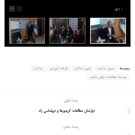
+
-
of 6
۱
برچسب‌ها:
اصول مذاکره
فنون مذاکره
کارگاه آموزشی
مذاکره
موسسه مطالعات جهان معاصر
پست قبلی
دپارتمان مطالعات کریدورها و دیپلماسی راه
پست بعدی