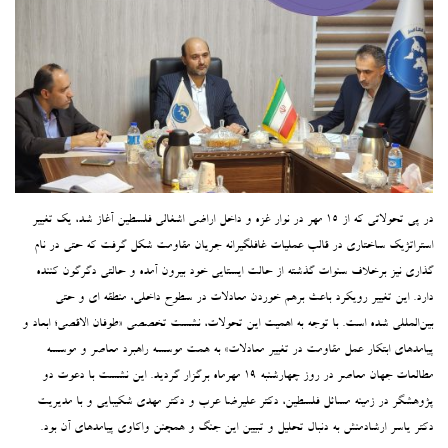
در پی تحولاتی که از ۱۵ مهر در نوار غزه و داخل اراضی اشغالی فلسطین آغاز شد، یک تغییر
استراتژیک ساختاری در قالب عملیات غافلگیرانه جریان مقاومت شکل گرفت که حتی در نام
گذاری نیز برخلاف سنوات گذشته از حالت ایستایی خود بیرون آمده و حالتی دگرگون کننده
دارد. این تغییر رویکرد باعث برهم خوردن معادلات در سطوح داخلی، منطقه ای و حتی
بین‌المللی شده است. با توجه به اهمیت این تحولات، نشست تخصصی «طوفان الاقصی؛ ابعاد و
پیامدهای ابتکار عمل مقاومت در تغییر معادلات» به همت موسسه راهبرد معاصر و موسسه
مطالعات جهان معاصر در روز چهارشنبه ۱۹ مهرماه برگزار گردید. این نشست با دعوت دو
پژوهشگر در زمینه مسائل فلسطین، دکتر علیرضا عرب و دکتر مهدی شکیبایی و با مدیریت
دکتر یاسر ارشادمنش به دنبال تحلیل و تبیین این جنگ و همچنن واکاوی پیامدهای آن بود.