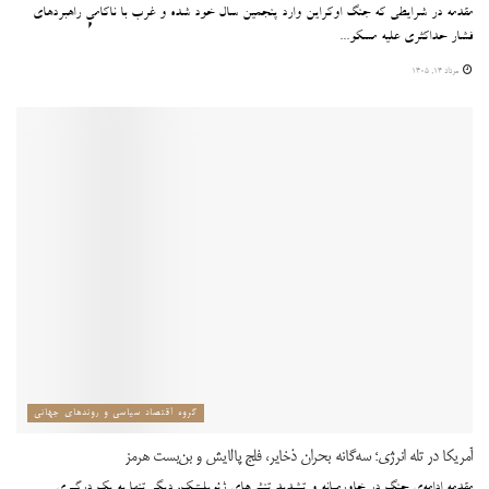
مقدمه در شرایطی که جنگ اوکراین وارد پنجمین سال خود شده و غرب با ناکامیِ راهبردهای
فشار حداکثری علیه مسکو...
مرداد ۱۴, ۱۴۰۵
گروه اقتصاد سیاسی و روندهای جهانی
آمریکا در تله انرژی؛ سه‌گانه بحران ذخایر، فلج پالایش و بن‌بست هرمز
مقدمه ادامه‌ی جنگ در خاورمیانه و تشدید تنش‌های ژئوپلیتیک، دیگر تنها به یک درگیری