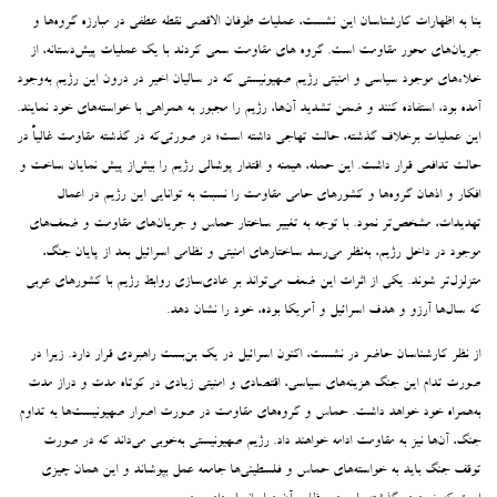
بنا به اظهارات کارشناسان این نشست، عملیات طوفان الاقصی نقطه عطفی در مبارزه گروه‌ها و
جریان‌های محور مقاومت است. گروه های مقاومت سعی کردند با یک عملیات پیش‌دستانه، از
خلاء‌های موجود سیاسی و امنیتی رژیم صهیونیستی که در سالیان اخیر در درون این رژیم به‌وجود
آمده بود، استفاده کنند و ضمن تشدید آن‌ها، رژیم را مجبور به همراهی با خواسته‌های خود نمایند.
این عملیات برخلاف گذشته، حالت تهاجی داشته است؛ در صورتی‌که در گذشته مقاومت غالیاً در
حالت تدافعی قرار داشت. این حمله، هیمنه و اقتدار پوشالی رژیم را بیش‌از پیش نمایان ساخت و
افکار و اذهان گروه‌ها و کشورهای حامی مقاومت را نسبت به توانایی این رژیم در اعمال
تهدیدات، مشخص‌تر نمود. با توجه به تغییر ساختار حماس و جریان‌های مقاومت و ضعف‌های
موجود در داخل رژیم، به‌نظر می‌رسد ساختارهای امنیتی و نظامی اسرائیل بعد از پایان جنگ،
متزلزل‌تر شوند. یکی از اثرات این ضعف می‌تواند بر عادی‌سازی روابط رژیم با کشورهای عربی
که سال‌ها آرزو و هدف اسرائیل و آمریکا بوده، خود را نشان دهد.
از نظر کارشناسان حاضر در نشست، اکنون اسرائیل در یک بن‌بست راهبردی قرار دارد. زیرا در
صورت تدام این جنگ هزینه‌های سیاسی، اقتصادی و امنیتی زیادی در کوتاه مدت و دراز مدت
به‌همراه خود خواهد داشت. حماس و گروه‌های مقاومت در صورت اصرار صهیونیست‌ها به تداوم
جنگ، آن‌ها نیز به مقاومت ادامه خواهند داد. رژیم صهیونیستی به‌خوبی می‌داند که در صورت
توقف جنگ باید به خواسته‌های حماس و فلسطینی‌ها جامعه عمل بپوشاند و این همان چیزی