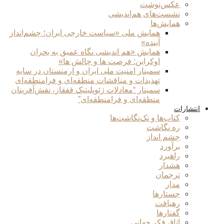
عکس‌نوشت
نشست‌های هم‌اندیشی
همایش‌ها
همایش ملی «سیاست خارجی ایران؛ چشم‌انداز
آینده»
همایش «هم اندیشی نگاه عمیق به بحران
اوکراین: فرصت ها و چالش ها»
سمینار امنیت ملی ایران و ارمنستان در سایه
تهدیدات و مناقشات منطقه‌ای و فرامنطقه‌ای
سمینار “معادلات ژئوپلیتیک قفقاز، نقش‌آفرینان
منطقه‌ای و فرامنطقه‌ای”
انتشارات
کتاب‌ها و تک‌نگاشت‌ها
ره نگاشت
چشم انداز
برآورد
راهبرد
هشدار
ترجمان
مدار
جستارها
رهیافت
گفتارها
اتاق فکر جهانی