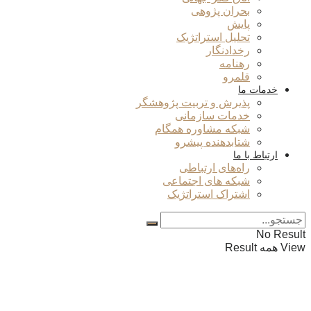
بحران پژوهی
پایش
تحلیل استراتژیک
رخدادنگار
رهنامه
قلمرو
خدمات ما
پذیرش و تربیت پژوهشگر
خدمات سازمانی
شبکه مشاوره همگام
شتابدهنده پیشرو
ارتباط با ما
راه‌های ارتباطی
شبکه های اجتماعی
اشتراک استراتژیک
No Result
View همه Result