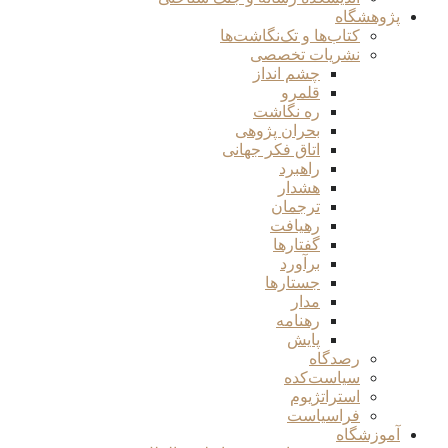
پژوهشگاه
کتاب‌ها و تک‌نگاشت‌ها
نشریات تخصصی
چشم انداز
قلمرو
ره نگاشت
بحران پژوهی
اتاق فکر جهانی
راهبرد
هشدار
ترجمان
رهیافت
گفتارها
برآورد
جستارها
مدار
رهنامه
پایش
رصدگاه
سیاست‌کده
استراتژیوم
فراسیاست
آموزشگاه