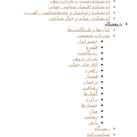
اندیشکده امنیت و بحران‌پژوهی
اندیشکده اقتصاد سیاسی جهانی
اندیشکده ژئوپلیتیک و محیط‌شناسی راهبردی
اندیشکده رسانه و جنگ شناختی
پژوهشگاه
کتاب‌ها و تک‌نگاشت‌ها
نشریات تخصصی
چشم انداز
قلمرو
ره نگاشت
بحران پژوهی
اتاق فکر جهانی
راهبرد
هشدار
ترجمان
رهیافت
گفتارها
برآورد
جستارها
مدار
رهنامه
پایش
رصدگاه
سیاست‌کده