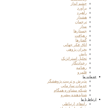
چشم انداز
برآورد
راهبرد
هشدار
ترجمان
مدار
جستارها
رهیافت
گفتارها
اتاق فکر جهانی
بحران پژوهی
پایش
تحلیل استراتژیک
رخدادنگار
رهنامه
قلمرو
خدمات ما
پذیرش و تربیت پژوهشگر
خدمات سازمانی
شبکه مشاوره همگام
شتابدهنده پیشرو
ارتباط با ما
راه‌های ارتباطی