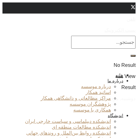
تلفن
پست الکترونیک
No Result
خانه
View همه
درباره ما
درباره موسسه
Result
اساتید همکار
مراکز مطالعاتی و دانشگاهی همکار
دوشنبه, مرداد 19, 1405
پژوهشگران موسسه
همکاری با موسسه
اندیشگاه
اندیشکده دیپلماسی و سیاست خارجی ایران
اندیشکده مطالعات منطقه ای
اندیشکده روابط بین‌الملل و روندهای جهانی