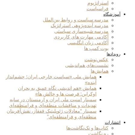
استراتژیوم
فراسیاست
آموزشگاه
مدرسه سیاست و روابط بین‌الملل
مدرسه آینده‌پژوهی استراتژیک
مدرسه شبیه‌سازی سیاستی
آکادمی مهارت های کاربردی
آکادمی زبان انگلیسی
بوت کمپ ها
رویدادها
عکس‌نوشت
نشست‌های هم‌اندیشی
همایش‌ها
همایش ملی «سیاست خارجی ایران؛ چشم‌انداز
آینده»
همایش «هم اندیشی نگاه عمیق به بحران
اوکراین: فرصت ها و چالش ها»
سمینار امنیت ملی ایران و ارمنستان در سایه
تهدیدات و مناقشات منطقه‌ای و فرامنطقه‌ای
سمینار “معادلات ژئوپلیتیک قفقاز، نقش‌آفرینان
منطقه‌ای و فرامنطقه‌ای”
انتشارات
کتاب‌ها و تک‌نگاشت‌ها
ره نگاشت