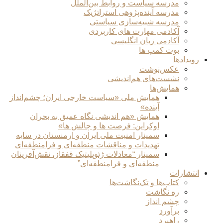
مدرسه سیاست و روابط بین‌الملل
مدرسه آینده‌پژوهی استراتژیک
مدرسه شبیه‌سازی سیاستی
آکادمی مهارت های کاربردی
آکادمی زبان انگلیسی
بوت کمپ ها
رویدادها
عکس‌نوشت
نشست‌های هم‌اندیشی
همایش‌ها
همایش ملی «سیاست خارجی ایران؛ چشم‌انداز
آینده»
همایش «هم اندیشی نگاه عمیق به بحران
اوکراین: فرصت ها و چالش ها»
سمینار امنیت ملی ایران و ارمنستان در سایه
تهدیدات و مناقشات منطقه‌ای و فرامنطقه‌ای
سمینار “معادلات ژئوپلیتیک قفقاز، نقش‌آفرینان
منطقه‌ای و فرامنطقه‌ای”
انتشارات
کتاب‌ها و تک‌نگاشت‌ها
ره نگاشت
چشم انداز
برآورد
راهبرد