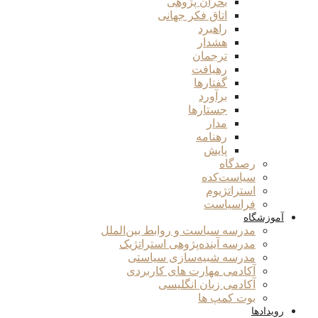
بحران پژوهی
اتاق فکر جهانی
راهبرد
هشدار
ترجمان
رهیافت
گفتارها
برآورد
جستارها
مدار
رهنامه
پایش
رصدگاه
سیاست‌کده
استراتژیوم
فراسیاست
آموزشگاه
مدرسه سیاست و روابط بین‌الملل
مدرسه آینده‌پژوهی استراتژیک
مدرسه شبیه‌سازی سیاستی
آکادمی مهارت های کاربردی
آکادمی زبان انگلیسی
بوت کمپ ها
رویدادها