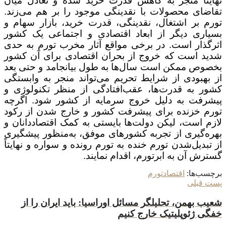
نهایتاً منجر به کاهش قدرت خرید شده و تعادل میان
تقاضای محصولات با نقدینگی موجود را بر هم می‌زند.
تورم بر اشتغال، نقدینگی، قدرت خرید، بازار سهام و
بسیاری دیگر از ابعاد اقتصادی و اجتماعی یک کشور
اثرگذار است. در برخی مواقع آثار مخرب تورم به حدی
شدید است که خروج از بحران اقتصادی برای آن کشور
بخصوص ممکن است سال‌ها به طول بیانجامد و حتی بعد
از بهبودی از شرایط تحریم می‌تواند منجر به وابستگی
کشور به قدرت‌ها، عقب‌افتادگی از منظر تکنولوژی و
پیشرفت به دلیل خروج سرمایه از کشور شود. اگرچه
تورم خزنده برای پیشرفت کشور و خارج شدن از رکود
لازم است، لیکن دولت‌ها بایستی به کمک اقتصاددانان و
بهره‌گیری از تجربه کشورهای موفق، به‌منظور پیشگیری
از تبدیل‌شدن تورم خنده به تورم رونده و سواره و نهایتاً
گسترش آن به ابرتورم، اقدام نمایند.
برچسب‌ها:
اقتصاد
تورم
پست قبلی
شعیب بهمن، تحلیلگر مسائل اوراسیا: باید ایران را از
خفگی ژئوپلیتیک خارج کنیم