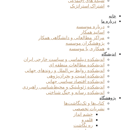
شبکه های اجتماعی
اشتراک استراتژیک
خانه
درباره ما
درباره موسسه
اساتید همکار
مراکز مطالعاتی و دانشگاهی همکار
پژوهشگران موسسه
همکاری با موسسه
اندیشگاه
اندیشکده دیپلماسی و سیاست خارجی ایران
اندیشکده مطالعات منطقه ای
اندیشکده روابط بین‌الملل و روندهای جهانی
اندیشکده امنیت و بحران‌پژوهی
اندیشکده اقتصاد سیاسی جهانی
اندیشکده ژئوپلیتیک و محیط‌شناسی راهبردی
اندیشکده رسانه و جنگ شناختی
پژوهشگاه
کتاب‌ها و تک‌نگاشت‌ها
نشریات تخصصی
چشم انداز
قلمرو
ره نگاشت