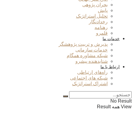
بحران پژوهی
پایش
تحلیل استراتژیک
رخدادنگار
رهنامه
قلمرو
خدمات ما
پذیرش و تربیت پژوهشگر
خدمات سازمانی
شبکه مشاوره همگام
شتابدهنده پیشرو
ارتباط با ما
راه‌های ارتباطی
شبکه های اجتماعی
اشتراک استراتژیک
No Result
View همه Result