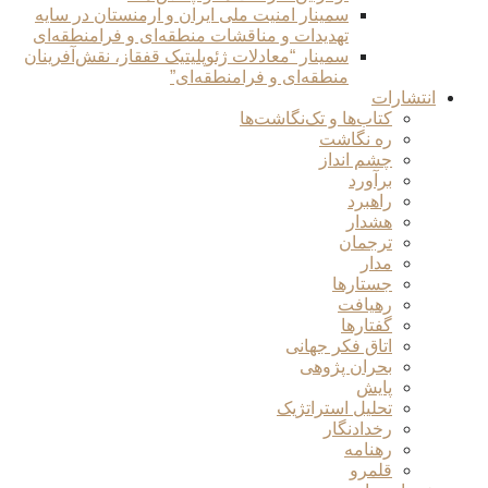
سمینار امنیت ملی ایران و ارمنستان در سایه
تهدیدات و مناقشات منطقه‌ای و فرامنطقه‌ای
سمینار “معادلات ژئوپلیتیک قفقاز، نقش‌آفرینان
منطقه‌ای و فرامنطقه‌ای”
انتشارات
کتاب‌ها و تک‌نگاشت‌ها
ره نگاشت
چشم انداز
برآورد
راهبرد
هشدار
ترجمان
مدار
جستارها
رهیافت
گفتارها
اتاق فکر جهانی
بحران پژوهی
پایش
تحلیل استراتژیک
رخدادنگار
رهنامه
قلمرو