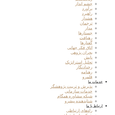
چشم انداز
برآورد
راهبرد
هشدار
ترجمان
مدار
جستارها
رهیافت
گفتارها
اتاق فکر جهانی
بحران پژوهی
پایش
تحلیل استراتژیک
رخدادنگار
رهنامه
قلمرو
خدمات ما
پذیرش و تربیت پژوهشگر
خدمات سازمانی
شبکه مشاوره همگام
شتابدهنده پیشرو
ارتباط با ما
راه‌های ارتباطی