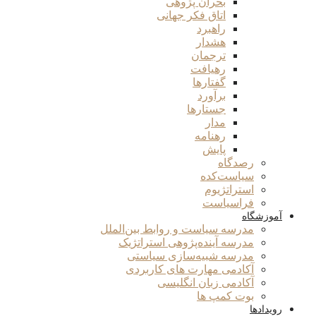
بحران پژوهی
اتاق فکر جهانی
راهبرد
هشدار
ترجمان
رهیافت
گفتارها
برآورد
جستارها
مدار
رهنامه
پایش
رصدگاه
سیاست‌کده
استراتژیوم
فراسیاست
آموزشگاه
مدرسه سیاست و روابط بین‌الملل
مدرسه آینده‌پژوهی استراتژیک
مدرسه شبیه‌سازی سیاستی
آکادمی مهارت های کاربردی
آکادمی زبان انگلیسی
بوت کمپ ها
رویدادها