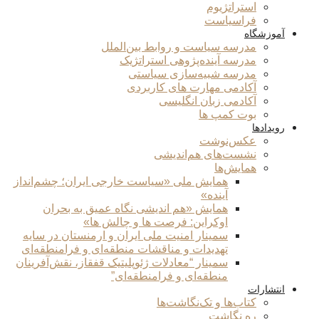
استراتژیوم
فراسیاست
آموزشگاه
مدرسه سیاست و روابط بین‌الملل
مدرسه آینده‌پژوهی استراتژیک
مدرسه شبیه‌سازی سیاستی
آکادمی مهارت های کاربردی
آکادمی زبان انگلیسی
بوت کمپ ها
رویدادها
عکس‌نوشت
نشست‌های هم‌اندیشی
همایش‌ها
همایش ملی «سیاست خارجی ایران؛ چشم‌انداز
آینده»
همایش «هم اندیشی نگاه عمیق به بحران
اوکراین: فرصت ها و چالش ها»
سمینار امنیت ملی ایران و ارمنستان در سایه
تهدیدات و مناقشات منطقه‌ای و فرامنطقه‌ای
سمینار “معادلات ژئوپلیتیک قفقاز، نقش‌آفرینان
منطقه‌ای و فرامنطقه‌ای”
انتشارات
کتاب‌ها و تک‌نگاشت‌ها
ره نگاشت