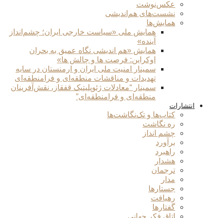
عکس‌نوشت
نشست‌های هم‌اندیشی
همایش‌ها
همایش ملی «سیاست خارجی ایران؛ چشم‌انداز
آینده»
همایش «هم اندیشی نگاه عمیق به بحران
اوکراین: فرصت ها و چالش ها»
سمینار امنیت ملی ایران و ارمنستان در سایه
تهدیدات و مناقشات منطقه‌ای و فرامنطقه‌ای
سمینار “معادلات ژئوپلیتیک قفقاز، نقش‌آفرینان
منطقه‌ای و فرامنطقه‌ای”
انتشارات
کتاب‌ها و تک‌نگاشت‌ها
ره نگاشت
چشم انداز
برآورد
راهبرد
هشدار
ترجمان
مدار
جستارها
رهیافت
گفتارها
اتاق فکر جهانی