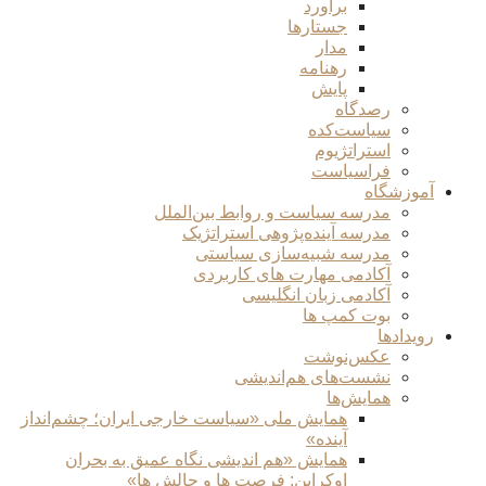
برآورد
جستارها
مدار
رهنامه
پایش
رصدگاه
سیاست‌کده
استراتژیوم
فراسیاست
آموزشگاه
مدرسه سیاست و روابط بین‌الملل
مدرسه آینده‌پژوهی استراتژیک
مدرسه شبیه‌سازی سیاستی
آکادمی مهارت های کاربردی
آکادمی زبان انگلیسی
بوت کمپ ها
رویدادها
عکس‌نوشت
نشست‌های هم‌اندیشی
همایش‌ها
همایش ملی «سیاست خارجی ایران؛ چشم‌انداز
آینده»
همایش «هم اندیشی نگاه عمیق به بحران
اوکراین: فرصت ها و چالش ها»