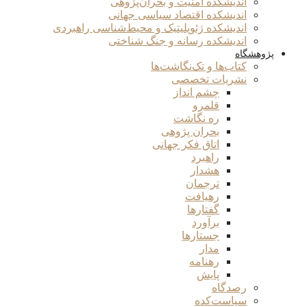
اندیشکده امنیت و بحران‌پژوهی
اندیشکده اقتصاد سیاسی جهانی
اندیشکده ژئوپلیتیک و محیط‌شناسی راهبردی
اندیشکده رسانه و جنگ شناختی
پژوهشگاه
کتاب‌ها و تک‌نگاشت‌ها
نشریات تخصصی
چشم انداز
قلمرو
ره نگاشت
بحران پژوهی
اتاق فکر جهانی
راهبرد
هشدار
ترجمان
رهیافت
گفتارها
برآورد
جستارها
مدار
رهنامه
پایش
رصدگاه
سیاست‌کده