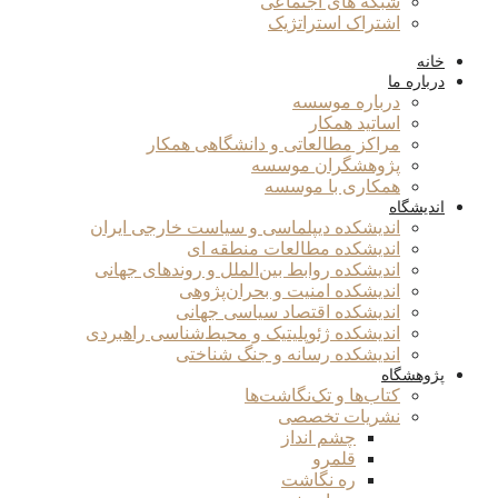
شبکه های اجتماعی
اشتراک استراتژیک
خانه
درباره ما
درباره موسسه
اساتید همکار
مراکز مطالعاتی و دانشگاهی همکار
پژوهشگران موسسه
همکاری با موسسه
اندیشگاه
اندیشکده دیپلماسی و سیاست خارجی ایران
اندیشکده مطالعات منطقه ای
اندیشکده روابط بین‌الملل و روندهای جهانی
اندیشکده امنیت و بحران‌پژوهی
اندیشکده اقتصاد سیاسی جهانی
اندیشکده ژئوپلیتیک و محیط‌شناسی راهبردی
اندیشکده رسانه و جنگ شناختی
پژوهشگاه
کتاب‌ها و تک‌نگاشت‌ها
نشریات تخصصی
چشم انداز
قلمرو
ره نگاشت