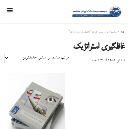
خانه
محصولات برچسب خورده “غافلگیری استراتژیک”
غافلگیری استراتژیک
Sorted
نمایش ۱–۱۲ از ۲۱ نتیجه
by
latest