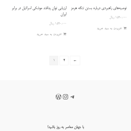
ارزیابی توان پدافند موشکی اسرائیل در برابر
توصیه‌های راهبردی درباره بستن تنگه هرمز
ایران
۱,۵۹۰,۰۰۰
ریال
۱,۵۹۰,۰۰۰
ریال
افزودن به سبد خرید
افزودن به سبد خرید
۱
۲
←
تلگرام
اینستاگرم
وردپرس
با جهان معاصر به روز باشید!