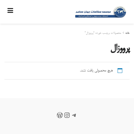
خانه
محصولات برچسب خورده “پرووزال”
پرووزال
هیچ محصولی یافت نشد.
تلگرام
اینستاگرم
وردپرس