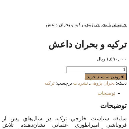
خانه
نشریات
بحران پژوهی
ترکیه و بحران داعش
ترکیه و بحران داعش
۱,۵۹۰,۰۰۰
ریال
ترکیه
و
افزودن به سبد خرید
بحران
دسته:
بحران پژوهی
,
نشریات
برچسب:
ترکیه
داعش
عدد
توضیحات
توضیحات
سابقه سياست خارجي ترکيه در سال‌هاي پس از
فروپاشي امپراطوري عثماني نشان‌دهنده تلاش