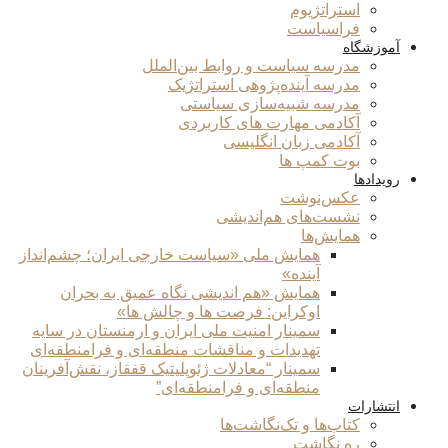
استراتژیوم
فراسیاست
آموزشگاه
مدرسه سیاست و روابط بین‌الملل
مدرسه آینده‌پژوهی استراتژیک
مدرسه شبیه‌سازی سیاستی
آکادمی مهارت های کاربردی
آکادمی زبان انگلیسی
بوت کمپ ها
رویدادها
عکس‌نوشت
نشست‌های هم‌اندیشی
همایش‌ها
همایش ملی «سیاست خارجی ایران؛ چشم‌انداز
آینده»
همایش «هم اندیشی نگاه عمیق به بحران
اوکراین: فرصت ها و چالش ها»
سمینار امنیت ملی ایران و ارمنستان در سایه
تهدیدات و مناقشات منطقه‌ای و فرامنطقه‌ای
سمینار “معادلات ژئوپلیتیک قفقاز، نقش‌آفرینان
منطقه‌ای و فرامنطقه‌ای”
انتشارات
کتاب‌ها و تک‌نگاشت‌ها
ره نگاشت