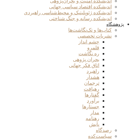
اندیشکده امنیت و بحران‌پژوهی
اندیشکده اقتصاد سیاسی جهانی
اندیشکده ژئوپلیتیک و محیط‌شناسی راهبردی
اندیشکده رسانه و جنگ شناختی
پژوهشگاه
کتاب‌ها و تک‌نگاشت‌ها
نشریات تخصصی
چشم انداز
قلمرو
ره نگاشت
بحران پژوهی
اتاق فکر جهانی
راهبرد
هشدار
ترجمان
رهیافت
گفتارها
برآورد
جستارها
مدار
رهنامه
پایش
رصدگاه
سیاست‌کده