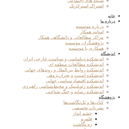
شبکه های اجتماعی
اشتراک استراتژیک
خانه
درباره ما
درباره موسسه
اساتید همکار
مراکز مطالعاتی و دانشگاهی همکار
پژوهشگران موسسه
همکاری با موسسه
اندیشگاه
اندیشکده دیپلماسی و سیاست خارجی ایران
اندیشکده مطالعات منطقه ای
اندیشکده روابط بین‌الملل و روندهای جهانی
اندیشکده امنیت و بحران‌پژوهی
اندیشکده اقتصاد سیاسی جهانی
اندیشکده ژئوپلیتیک و محیط‌شناسی راهبردی
اندیشکده رسانه و جنگ شناختی
پژوهشگاه
کتاب‌ها و تک‌نگاشت‌ها
نشریات تخصصی
چشم انداز
قلمرو
ره نگاشت