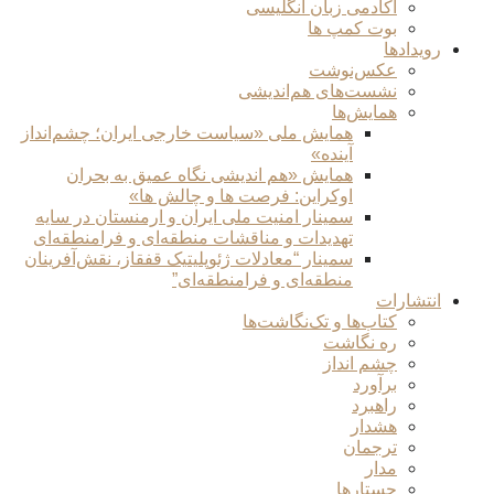
آکادمی زبان انگلیسی
بوت کمپ ها
رویدادها
عکس‌نوشت
نشست‌های هم‌اندیشی
همایش‌ها
همایش ملی «سیاست خارجی ایران؛ چشم‌انداز
آینده»
همایش «هم اندیشی نگاه عمیق به بحران
اوکراین: فرصت ها و چالش ها»
سمینار امنیت ملی ایران و ارمنستان در سایه
تهدیدات و مناقشات منطقه‌ای و فرامنطقه‌ای
سمینار “معادلات ژئوپلیتیک قفقاز، نقش‌آفرینان
منطقه‌ای و فرامنطقه‌ای”
انتشارات
کتاب‌ها و تک‌نگاشت‌ها
ره نگاشت
چشم انداز
برآورد
راهبرد
هشدار
ترجمان
مدار
جستارها