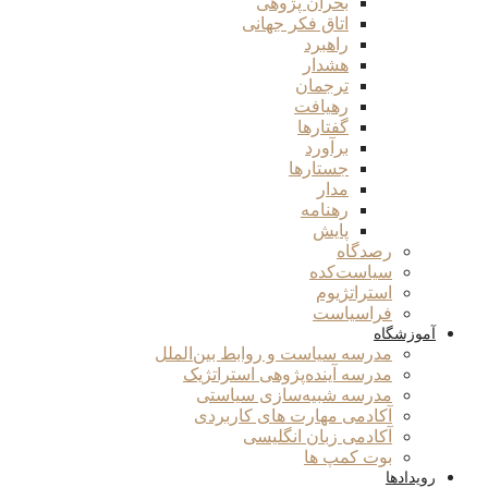
بحران پژوهی
اتاق فکر جهانی
راهبرد
هشدار
ترجمان
رهیافت
گفتارها
برآورد
جستارها
مدار
رهنامه
پایش
رصدگاه
سیاست‌کده
استراتژیوم
فراسیاست
آموزشگاه
مدرسه سیاست و روابط بین‌الملل
مدرسه آینده‌پژوهی استراتژیک
مدرسه شبیه‌سازی سیاستی
آکادمی مهارت های کاربردی
آکادمی زبان انگلیسی
بوت کمپ ها
رویدادها