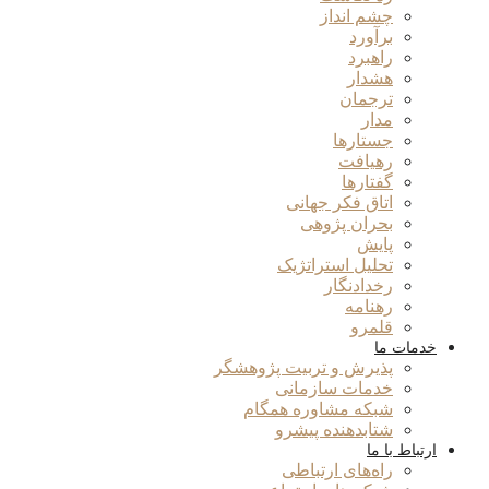
چشم انداز
برآورد
راهبرد
هشدار
ترجمان
مدار
جستارها
رهیافت
گفتارها
اتاق فکر جهانی
بحران پژوهی
پایش
تحلیل استراتژیک
رخدادنگار
رهنامه
قلمرو
خدمات ما
پذیرش و تربیت پژوهشگر
خدمات سازمانی
شبکه مشاوره همگام
شتابدهنده پیشرو
ارتباط با ما
راه‌های ارتباطی