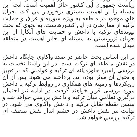
رياست جمهوري اين کشور حائز اهميت است. آنچه اين
مسئله را از اهميت بيشتري برخوردار مي کند، بحران
هاي موجود در منطقه به ويژه سوريه و عراق و حمايت
ترکيه از معارضان در اين کشورهاست. به نحوي که بحث
پيوندهاي ترکيه با داعش و حمايت هاي آنکارا از اين
جريان تروريستي به مسئله اي حائز اهميت در منطقه
مبدل شده است.
بر اين اساس بحث حاضر در صدد واکاوي جايگاه داعش
در نقش منطقه اي ترکيه است. در اين راستا نخست به
بررسي راهبرد خاورميانه اي ترکيه و عواملي که در تغيير
و تحول آن موثر بوده اند، پرداخته مي شود. پس از آن
رويکردها و زمينه هاي همکاري در روابط تركيه با داعش
مورد بررسي قرار خواهند گرفت. در ادامه نيز احتمال
درگيري نظامي ميان تركيه و داعش بررسي خواهد شد و
سپس نقطه تقابل ترکيه و داعش واکاوي مي شود. در
نهايت نيز نقش داعش در چشم انداز نقش منطقه اي
ترکيه بررسي خواهد شد.