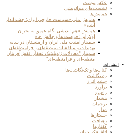
عکس‌نوشت
نشست‌های هم‌اندیشی
همایش‌ها
همایش ملی «سیاست خارجی ایران؛ چشم‌انداز
آینده»
همایش «هم اندیشی نگاه عمیق به بحران
اوکراین: فرصت ها و چالش ها»
سمینار امنیت ملی ایران و ارمنستان در سایه
تهدیدات و مناقشات منطقه‌ای و فرامنطقه‌ای
سمینار “معادلات ژئوپلیتیک قفقاز، نقش‌آفرینان
منطقه‌ای و فرامنطقه‌ای”
انتشارات
کتاب‌ها و تک‌نگاشت‌ها
ره نگاشت
چشم انداز
برآورد
راهبرد
هشدار
ترجمان
مدار
جستارها
رهیافت
گفتارها
اتاق فکر جهانی