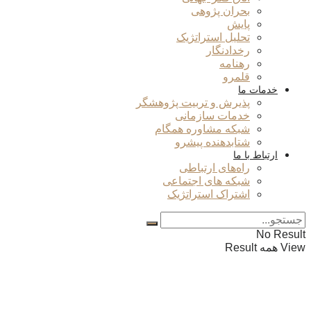
بحران پژوهی
پایش
تحلیل استراتژیک
رخدادنگار
رهنامه
قلمرو
خدمات ما
پذیرش و تربیت پژوهشگر
خدمات سازمانی
شبکه مشاوره همگام
شتابدهنده پیشرو
ارتباط با ما
راه‌های ارتباطی
شبکه های اجتماعی
اشتراک استراتژیک
No Result
View همه Result