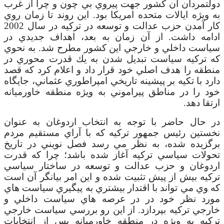
دولتمردان آن کشور جهت پيروي بي چون و چرا از غرب
به ويژه ايالات متحده امريکا بود. اين روند تا زمان روي
کار آمدن حزب عدالت و توسعه در ترکيه در سال 2002
ادامه داشت. از آن زمان به بعد، اهداف جديدي در
سياست داخلي و خارجي اين کشور مطرح شد. به نحوي
که تركيه سياست تبديل شدن به يك قدرت محوري در
منطقه را هدف اصلي خود قرار داد و اعلام کرد که قصد
دارد با تکيه بر پيشينه تاريخي امپراطوري عثماني، جايگاه
خود را در مناطق پيراموني به ويژه منطقه خاورميانه
ارتقا دهد.
در حال حاضر با توجه به انتخاب اردوغان به عنوان
نخستين رئيس جمهور ترکيه که با آراي مستقيم مردم
برگزيده شده، به نظر مي رسد فصل نويني در تاريخ
تحولات سياسي ترکيه آغاز شده باشد؛ چرا که قدرت
اردوغان و حزب عدالت و توسعه در ساختار سياسي
ترکيه بيش از پيش تثبيت شده و اين امر بيانگر آن است
که وي مي تواند با اقتدار بيشتري به پيگيري سياست هاي
مورد نظر خود در در عرصه هاي سياست داخلي و
خارجي ترکيه بپردازد. از اين رو بررسي سياست خارجي
ترکيه به ويژه در منطقه خاورميانه پس از انتخابات