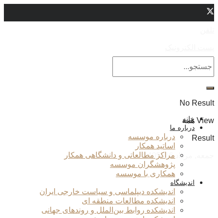
تلفن
پست الکترونیک
No Result
خانه
View همه
درباره ما
درباره موسسه
Result
اساتید همکار
مراکز مطالعاتی و دانشگاهی همکار
جمعه, مرداد 16, 1405
پژوهشگران موسسه
همکاری با موسسه
اندیشگاه
اندیشکده دیپلماسی و سیاست خارجی ایران
اندیشکده مطالعات منطقه ای
اندیشکده روابط بین‌الملل و روندهای جهانی