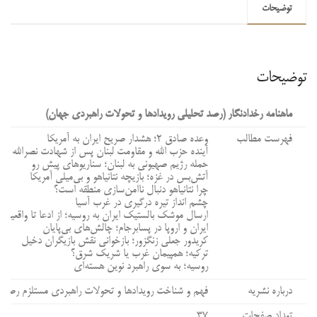
توضیحات
۱۴۰۳
عدد
توضیحات
ماهنامه رخدادنگار (رصد تحلیلی رویدادها و تحولات راهبردی جهان)
فهرست مطالب
وعده صادق ۲؛ هشدار صریح ایران به آمریکا
آینده حزب الله و مقاومت لبنان پس از شهادت نصرالله
حمله رژیم صهیونی به لبنان؛ سناریوهای پیش رو
آتش‌بس در غزه؛ بازیچه نتانیاهو و بی‌میلی آمریکا
چرا نتانیاهو دنبال ناامن‌سازی منطقه است؟
چشم انداز تیره درگیری در غرب آسیا
ارسال موشک بالستیک ایران به روسیه؛ از ادعا تا واقعیت
ایران و اروپا در پسابرجام؛ چالش‌های بی‌پایان
کریدور جعلی زنگزور؛ بازخوانی نقش بازیگران دخیل
ترکیه؛ همپیمان غرب یا شریک شرق؟
روسیه؛ به سوی راهبرد نوین هسته‌ای
درباره نشریه
فهم و شناخت رویدادها و تحولات راهبردی مستلزم رصد روز
تعداد صفحات
۳۷