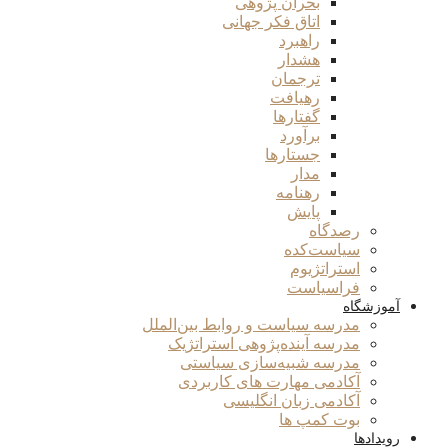
بحران پژوهی
اتاق فکر جهانی
راهبرد
هشدار
ترجمان
رهیافت
گفتارها
برآورد
جستارها
مدار
رهنامه
پایش
رصدگاه
سیاست‌کده
استراتژیوم
فراسیاست
آموزشگاه
مدرسه سیاست و روابط بین‌الملل
مدرسه آینده‌پژوهی استراتژیک
مدرسه شبیه‌سازی سیاستی
آکادمی مهارت های کاربردی
آکادمی زبان انگلیسی
بوت کمپ ها
رویدادها