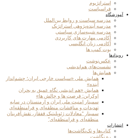
استراتژیوم
فراسیاست
آموزشگاه
مدرسه سیاست و روابط بین‌الملل
مدرسه آینده‌پژوهی استراتژیک
مدرسه شبیه‌سازی سیاستی
آکادمی مهارت های کاربردی
آکادمی زبان انگلیسی
بوت کمپ ها
رویدادها
عکس‌نوشت
نشست‌های هم‌اندیشی
همایش‌ها
همایش ملی «سیاست خارجی ایران؛ چشم‌انداز
آینده»
همایش «هم اندیشی نگاه عمیق به بحران
اوکراین: فرصت ها و چالش ها»
سمینار امنیت ملی ایران و ارمنستان در سایه
تهدیدات و مناقشات منطقه‌ای و فرامنطقه‌ای
سمینار “معادلات ژئوپلیتیک قفقاز، نقش‌آفرینان
منطقه‌ای و فرامنطقه‌ای”
انتشارات
کتاب‌ها و تک‌نگاشت‌ها
ره نگاشت