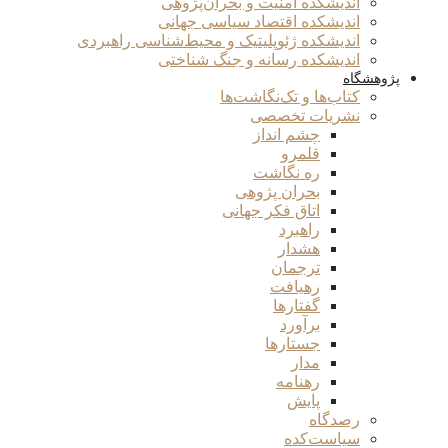
اندیشکده امنیت و بحران‌پژوهی
اندیشکده اقتصاد سیاسی جهانی
اندیشکده ژئوپلیتیک و محیط‌شناسی راهبردی
اندیشکده رسانه و جنگ شناختی
پژوهشگاه
کتاب‌ها و تک‌نگاشت‌ها
نشریات تخصصی
چشم انداز
قلمرو
ره نگاشت
بحران پژوهی
اتاق فکر جهانی
راهبرد
هشدار
ترجمان
رهیافت
گفتارها
برآورد
جستارها
مدار
رهنامه
پایش
رصدگاه
سیاست‌کده