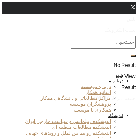
تلفن
پست الکترونیک
No Result
خانه
View همه
درباره ما
درباره موسسه
Result
اساتید همکار
مراکز مطالعاتی و دانشگاهی همکار
جمعه, مرداد 16, 1405
پژوهشگران موسسه
همکاری با موسسه
اندیشگاه
اندیشکده دیپلماسی و سیاست خارجی ایران
اندیشکده مطالعات منطقه ای
اندیشکده روابط بین‌الملل و روندهای جهانی