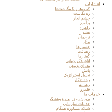
انتشارات
کتاب‌ها و تک‌نگاشت‌ها
ره نگاشت
چشم انداز
برآورد
راهبرد
هشدار
ترجمان
مدار
جستارها
رهیافت
گفتارها
اتاق فکر جهانی
بحران پژوهی
پایش
تحلیل استراتژیک
رخدادنگار
رهنامه
قلمرو
خدمات ما
پذیرش و تربیت پژوهشگر
خدمات سازمانی
شبکه مشاوره همگام