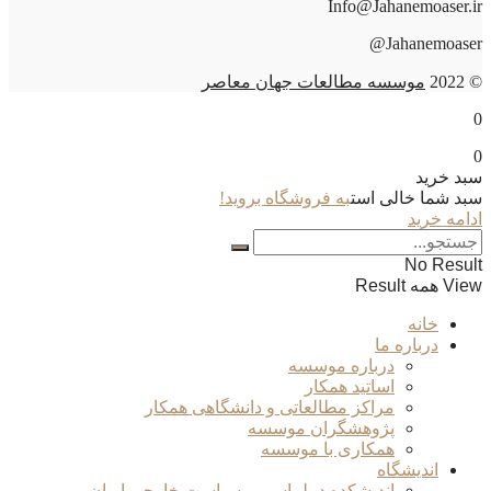
Info@Jahanemoaser.ir
Jahanemoaser@
© 2022
موسسه مطالعات جهان معاصر
0
0
سبد خرید
سبد شما خالی است
به فروشگاه بروید!
ادامه خرید
No Result
View همه Result
خانه
درباره ما
درباره موسسه
اساتید همکار
مراکز مطالعاتی و دانشگاهی همکار
پژوهشگران موسسه
همکاری با موسسه
اندیشگاه
اندیشکده دیپلماسی و سیاست خارجی ایران