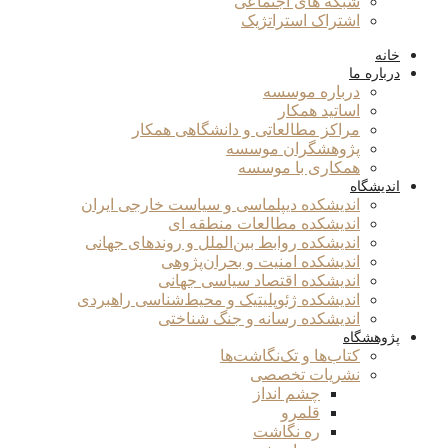
شبکه های اجتماعی
اشتراک استراتژیک
خانه
درباره ما
درباره موسسه
اساتید همکار
مراکز مطالعاتی و دانشگاهی همکار
پژوهشگران موسسه
همکاری با موسسه
اندیشگاه
اندیشکده دیپلماسی و سیاست خارجی ایران
اندیشکده مطالعات منطقه ای
اندیشکده روابط بین‌الملل و روندهای جهانی
اندیشکده امنیت و بحران‌پژوهی
اندیشکده اقتصاد سیاسی جهانی
اندیشکده ژئوپلیتیک و محیط‌شناسی راهبردی
اندیشکده رسانه و جنگ شناختی
پژوهشگاه
کتاب‌ها و تک‌نگاشت‌ها
نشریات تخصصی
چشم انداز
قلمرو
ره نگاشت