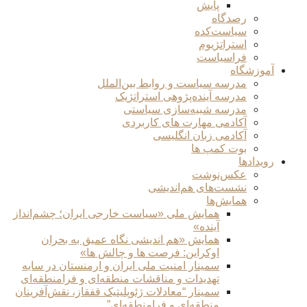
پایش
رصدگاه
سیاست‌کده
استراتژیوم
فراسیاست
آموزشگاه
مدرسه سیاست و روابط بین‌الملل
مدرسه آینده‌پژوهی استراتژیک
مدرسه شبیه‌سازی سیاستی
آکادمی مهارت های کاربردی
آکادمی زبان انگلیسی
بوت کمپ ها
رویدادها
عکس‌نوشت
نشست‌های هم‌اندیشی
همایش‌ها
همایش ملی «سیاست خارجی ایران؛ چشم‌انداز
آینده»
همایش «هم اندیشی نگاه عمیق به بحران
اوکراین: فرصت ها و چالش ها»
سمینار امنیت ملی ایران و ارمنستان در سایه
تهدیدات و مناقشات منطقه‌ای و فرامنطقه‌ای
سمینار “معادلات ژئوپلیتیک قفقاز، نقش‌آفرینان
منطقه‌ای و فرامنطقه‌ای”