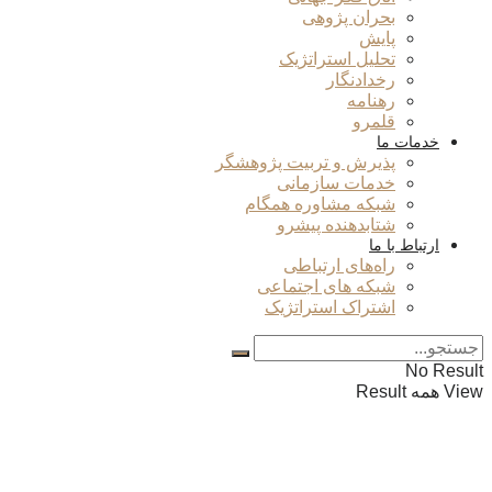
بحران پژوهی
پایش
تحلیل استراتژیک
رخدادنگار
رهنامه
قلمرو
خدمات ما
پذیرش و تربیت پژوهشگر
خدمات سازمانی
شبکه مشاوره همگام
شتابدهنده پیشرو
ارتباط با ما
راه‌های ارتباطی
شبکه های اجتماعی
اشتراک استراتژیک
No Result
View همه Result