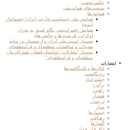
عکس‌نوشت
نشست‌های هم‌اندیشی
همایش‌ها
همایش ملی «سیاست خارجی ایران؛ چشم‌انداز
آینده»
همایش «هم اندیشی نگاه عمیق به بحران
اوکراین: فرصت ها و چالش ها»
سمینار امنیت ملی ایران و ارمنستان در سایه
تهدیدات و مناقشات منطقه‌ای و فرامنطقه‌ای
سمینار “معادلات ژئوپلیتیک قفقاز، نقش‌آفرینان
منطقه‌ای و فرامنطقه‌ای”
انتشارات
کتاب‌ها و تک‌نگاشت‌ها
ره نگاشت
چشم انداز
برآورد
راهبرد
هشدار
ترجمان
مدار
جستارها
رهیافت
گفتارها
اتاق فکر جهانی