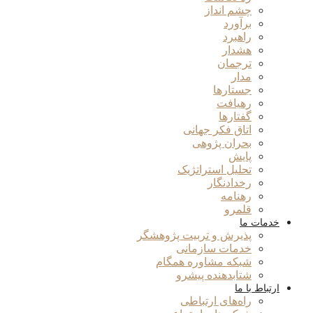
چشم انداز
برآورد
راهبرد
هشدار
ترجمان
مدار
جستارها
رهیافت
گفتارها
اتاق فکر جهانی
بحران پژوهی
پایش
تحلیل استراتژیک
رخدادنگار
رهنامه
قلمرو
خدمات ما
پذیرش و تربیت پژوهشگر
خدمات سازمانی
شبکه مشاوره همگام
شتابدهنده پیشرو
ارتباط با ما
راه‌های ارتباطی