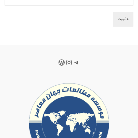
عضویت
تلگرام
اینستاگرم
وردپرس