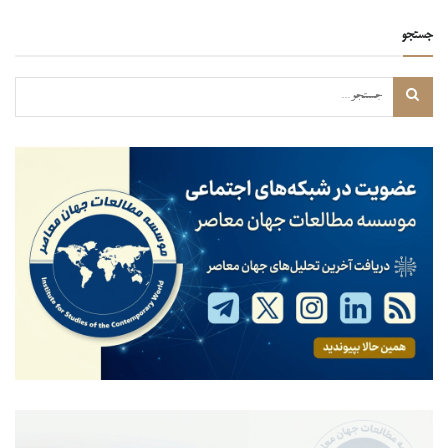
جستجو