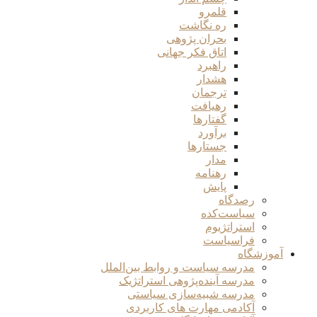
قلمرو
ره نگاشت
بحران پژوهی
اتاق فکر جهانی
راهبرد
هشدار
ترجمان
رهیافت
گفتارها
برآورد
جستارها
مدار
رهنامه
پایش
رصدگاه
سیاست‌کده
استراتژیوم
فراسیاست
آموزشگاه
مدرسه سیاست و روابط بین‌الملل
مدرسه آینده‌پژوهی استراتژیک
مدرسه شبیه‌سازی سیاستی
آکادمی مهارت های کاربردی