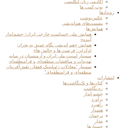
آکادمی زبان انگلیسی
بوت کمپ ها
رویدادها
عکس‌نوشت
نشست‌های هم‌اندیشی
همایش‌ها
همایش ملی «سیاست خارجی ایران؛ چشم‌انداز
آینده»
همایش «هم اندیشی نگاه عمیق به بحران
اوکراین: فرصت ها و چالش ها»
سمینار امنیت ملی ایران و ارمنستان در سایه
تهدیدات و مناقشات منطقه‌ای و فرامنطقه‌ای
سمینار “معادلات ژئوپلیتیک قفقاز، نقش‌آفرینان
منطقه‌ای و فرامنطقه‌ای”
انتشارات
کتاب‌ها و تک‌نگاشت‌ها
ره نگاشت
چشم انداز
برآورد
راهبرد
هشدار
ترجمان
مدار
جستارها