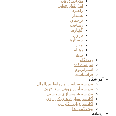
بحران پژوهی
اتاق فکر جهانی
راهبرد
هشدار
ترجمان
رهیافت
گفتارها
برآورد
جستارها
مدار
رهنامه
پایش
رصدگاه
سیاست‌کده
استراتژیوم
فراسیاست
آموزشگاه
مدرسه سیاست و روابط بین‌الملل
مدرسه آینده‌پژوهی استراتژیک
مدرسه شبیه‌سازی سیاستی
آکادمی مهارت های کاربردی
آکادمی زبان انگلیسی
بوت کمپ ها
رویدادها