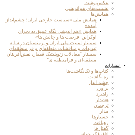
عکس‌نوشت
نشست‌های هم‌اندیشی
همایش‌ها
همایش ملی «سیاست خارجی ایران؛ چشم‌انداز
آینده»
همایش «هم اندیشی نگاه عمیق به بحران
اوکراین: فرصت ها و چالش ها»
سمینار امنیت ملی ایران و ارمنستان در سایه
تهدیدات و مناقشات منطقه‌ای و فرامنطقه‌ای
سمینار “معادلات ژئوپلیتیک قفقاز، نقش‌آفرینان
منطقه‌ای و فرامنطقه‌ای”
انتشارات
کتاب‌ها و تک‌نگاشت‌ها
ره نگاشت
چشم انداز
برآورد
راهبرد
هشدار
ترجمان
مدار
جستارها
رهیافت
گفتارها
اتاق فکر جهانی