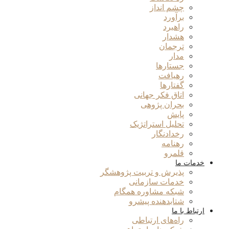
چشم انداز
برآورد
راهبرد
هشدار
ترجمان
مدار
جستارها
رهیافت
گفتارها
اتاق فکر جهانی
بحران پژوهی
پایش
تحلیل استراتژیک
رخدادنگار
رهنامه
قلمرو
خدمات ما
پذیرش و تربیت پژوهشگر
خدمات سازمانی
شبکه مشاوره همگام
شتابدهنده پیشرو
ارتباط با ما
راه‌های ارتباطی