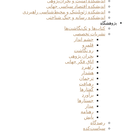
اندیشکده امنیت و بحران‌پژوهی
اندیشکده اقتصاد سیاسی جهانی
اندیشکده ژئوپلیتیک و محیط‌شناسی راهبردی
اندیشکده رسانه و جنگ شناختی
پژوهشگاه
کتاب‌ها و تک‌نگاشت‌ها
نشریات تخصصی
چشم انداز
قلمرو
ره نگاشت
بحران پژوهی
اتاق فکر جهانی
راهبرد
هشدار
ترجمان
رهیافت
گفتارها
برآورد
جستارها
مدار
رهنامه
پایش
رصدگاه
سیاست‌کده