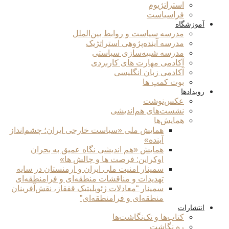
استراتژیوم
فراسیاست
آموزشگاه
مدرسه سیاست و روابط بین‌الملل
مدرسه آینده‌پژوهی استراتژیک
مدرسه شبیه‌سازی سیاستی
آکادمی مهارت های کاربردی
آکادمی زبان انگلیسی
بوت کمپ ها
رویدادها
عکس‌نوشت
نشست‌های هم‌اندیشی
همایش‌ها
همایش ملی «سیاست خارجی ایران؛ چشم‌انداز
آینده»
همایش «هم اندیشی نگاه عمیق به بحران
اوکراین: فرصت ها و چالش ها»
سمینار امنیت ملی ایران و ارمنستان در سایه
تهدیدات و مناقشات منطقه‌ای و فرامنطقه‌ای
سمینار “معادلات ژئوپلیتیک قفقاز، نقش‌آفرینان
منطقه‌ای و فرامنطقه‌ای”
انتشارات
کتاب‌ها و تک‌نگاشت‌ها
ره نگاشت