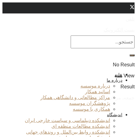
تلفن
پست الکترونیک
No Result
خانه
View همه
درباره ما
درباره موسسه
Result
اساتید همکار
مراکز مطالعاتی و دانشگاهی همکار
جمعه, مرداد 16, 1405
پژوهشگران موسسه
همکاری با موسسه
اندیشگاه
اندیشکده دیپلماسی و سیاست خارجی ایران
اندیشکده مطالعات منطقه ای
اندیشکده روابط بین‌الملل و روندهای جهانی