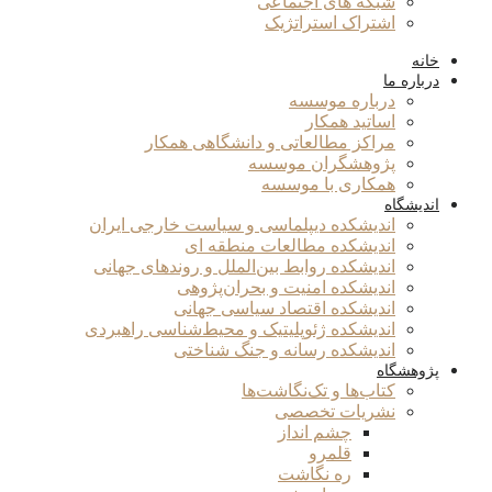
شبکه های اجتماعی
اشتراک استراتژیک
خانه
درباره ما
درباره موسسه
اساتید همکار
مراکز مطالعاتی و دانشگاهی همکار
پژوهشگران موسسه
همکاری با موسسه
اندیشگاه
اندیشکده دیپلماسی و سیاست خارجی ایران
اندیشکده مطالعات منطقه ای
اندیشکده روابط بین‌الملل و روندهای جهانی
اندیشکده امنیت و بحران‌پژوهی
اندیشکده اقتصاد سیاسی جهانی
اندیشکده ژئوپلیتیک و محیط‌شناسی راهبردی
اندیشکده رسانه و جنگ شناختی
پژوهشگاه
کتاب‌ها و تک‌نگاشت‌ها
نشریات تخصصی
چشم انداز
قلمرو
ره نگاشت