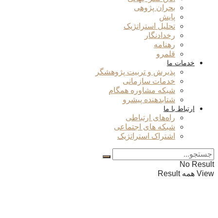
بحران پژوهی
پایش
تحلیل استراتژیک
رخدادنگار
رهنامه
قلمرو
خدمات ما
پذیرش و تربیت پژوهشگر
خدمات سازمانی
شبکه مشاوره همگام
شتابدهنده پیشرو
ارتباط با ما
راه‌های ارتباطی
شبکه های اجتماعی
اشتراک استراتژیک
No Result
View همه Result