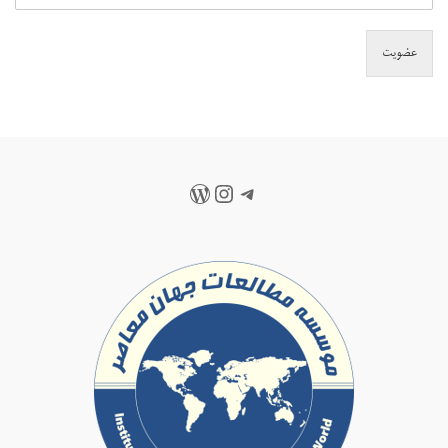
عضویت
تلگرام
اینستاگرم
وردپرس