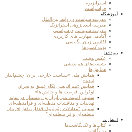
استراتژیوم
فراسیاست
آموزشگاه
مدرسه سیاست و روابط بین‌الملل
مدرسه آینده‌پژوهی استراتژیک
مدرسه شبیه‌سازی سیاستی
آکادمی مهارت های کاربردی
آکادمی زبان انگلیسی
بوت کمپ ها
رویدادها
عکس‌نوشت
نشست‌های هم‌اندیشی
همایش‌ها
همایش ملی «سیاست خارجی ایران؛ چشم‌انداز
آینده»
همایش «هم اندیشی نگاه عمیق به بحران
اوکراین: فرصت ها و چالش ها»
سمینار امنیت ملی ایران و ارمنستان در سایه
تهدیدات و مناقشات منطقه‌ای و فرامنطقه‌ای
سمینار “معادلات ژئوپلیتیک قفقاز، نقش‌آفرینان
منطقه‌ای و فرامنطقه‌ای”
انتشارات
کتاب‌ها و تک‌نگاشت‌ها
ره نگاشت