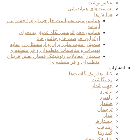
عکس‌نوشت
نشست‌های هم‌اندیشی
همایش‌ها
همایش ملی «سیاست خارجی ایران؛ چشم‌انداز
آینده»
همایش «هم اندیشی نگاه عمیق به بحران
اوکراین: فرصت ها و چالش ها»
سمینار امنیت ملی ایران و ارمنستان در سایه
تهدیدات و مناقشات منطقه‌ای و فرامنطقه‌ای
سمینار “معادلات ژئوپلیتیک قفقاز، نقش‌آفرینان
منطقه‌ای و فرامنطقه‌ای”
انتشارات
کتاب‌ها و تک‌نگاشت‌ها
ره نگاشت
چشم انداز
برآورد
راهبرد
هشدار
ترجمان
مدار
جستارها
رهیافت
گفتارها
اتاق فکر جهانی