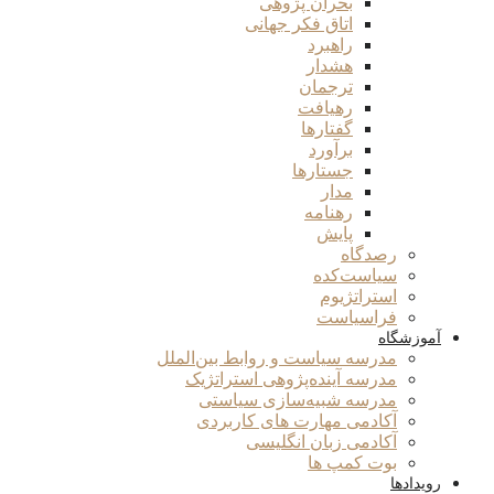
بحران پژوهی
اتاق فکر جهانی
راهبرد
هشدار
ترجمان
رهیافت
گفتارها
برآورد
جستارها
مدار
رهنامه
پایش
رصدگاه
سیاست‌کده
استراتژیوم
فراسیاست
آموزشگاه
مدرسه سیاست و روابط بین‌الملل
مدرسه آینده‌پژوهی استراتژیک
مدرسه شبیه‌سازی سیاستی
آکادمی مهارت های کاربردی
آکادمی زبان انگلیسی
بوت کمپ ها
رویدادها