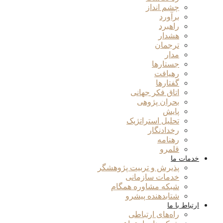
چشم انداز
برآورد
راهبرد
هشدار
ترجمان
مدار
جستارها
رهیافت
گفتارها
اتاق فکر جهانی
بحران پژوهی
پایش
تحلیل استراتژیک
رخدادنگار
رهنامه
قلمرو
خدمات ما
پذیرش و تربیت پژوهشگر
خدمات سازمانی
شبکه مشاوره همگام
شتابدهنده پیشرو
ارتباط با ما
راه‌های ارتباطی