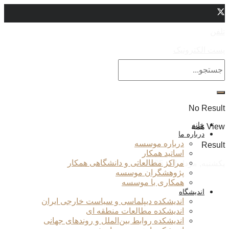
تلفن
پست الکترونیک
No Result
خانه
View همه
درباره ما
درباره موسسه
Result
اساتید همکار
مراکز مطالعاتی و دانشگاهی همکار
یکشنبه, مرداد 18, 1405
پژوهشگران موسسه
همکاری با موسسه
اندیشگاه
اندیشکده دیپلماسی و سیاست خارجی ایران
اندیشکده مطالعات منطقه ای
اندیشکده روابط بین‌الملل و روندهای جهانی