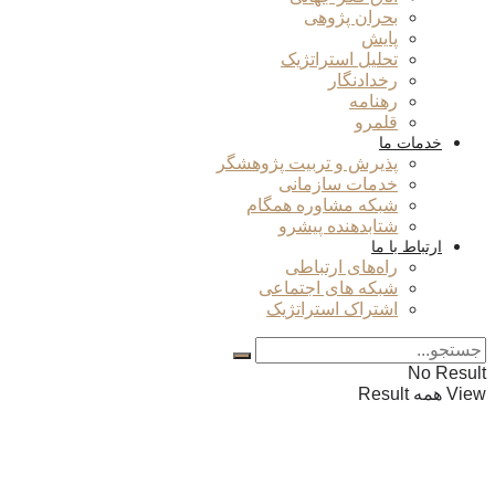
بحران پژوهی
پایش
تحلیل استراتژیک
رخدادنگار
رهنامه
قلمرو
خدمات ما
پذیرش و تربیت پژوهشگر
خدمات سازمانی
شبکه مشاوره همگام
شتابدهنده پیشرو
ارتباط با ما
راه‌های ارتباطی
شبکه های اجتماعی
اشتراک استراتژیک
No Result
View همه Result