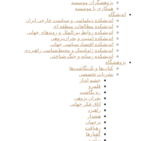
پژوهشگران موسسه
همکاری با موسسه
اندیشگاه
اندیشکده دیپلماسی و سیاست خارجی ایران
اندیشکده مطالعات منطقه ای
اندیشکده روابط بین‌الملل و روندهای جهانی
اندیشکده امنیت و بحران‌پژوهی
اندیشکده اقتصاد سیاسی جهانی
اندیشکده ژئوپلیتیک و محیط‌شناسی راهبردی
اندیشکده رسانه و جنگ شناختی
پژوهشگاه
کتاب‌ها و تک‌نگاشت‌ها
نشریات تخصصی
چشم انداز
قلمرو
ره نگاشت
بحران پژوهی
اتاق فکر جهانی
راهبرد
هشدار
ترجمان
رهیافت
گفتارها
برآورد