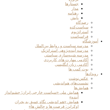
جستارها
مدار
رهنامه
پایش
رصدگاه
سیاست‌کده
استراتژیوم
فراسیاست
آموزشگاه
مدرسه سیاست و روابط بین‌الملل
مدرسه آینده‌پژوهی استراتژیک
مدرسه شبیه‌سازی سیاستی
آکادمی مهارت های کاربردی
آکادمی زبان انگلیسی
بوت کمپ ها
رویدادها
عکس‌نوشت
نشست‌های هم‌اندیشی
همایش‌ها
همایش ملی «سیاست خارجی ایران؛ چشم‌انداز
آینده»
همایش «هم اندیشی نگاه عمیق به بحران
اوکراین: فرصت ها و چالش ها»