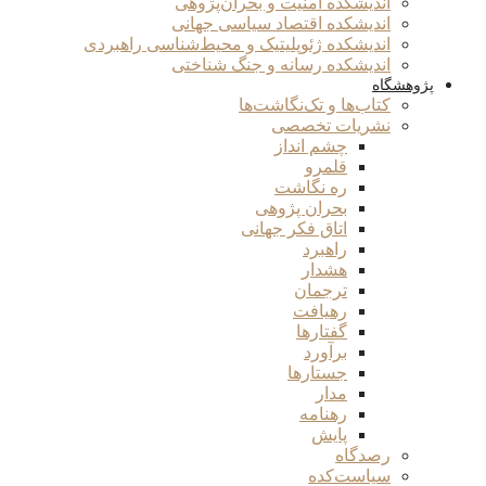
اندیشکده امنیت و بحران‌پژوهی
اندیشکده اقتصاد سیاسی جهانی
اندیشکده ژئوپلیتیک و محیط‌شناسی راهبردی
اندیشکده رسانه و جنگ شناختی
پژوهشگاه
کتاب‌ها و تک‌نگاشت‌ها
نشریات تخصصی
چشم انداز
قلمرو
ره نگاشت
بحران پژوهی
اتاق فکر جهانی
راهبرد
هشدار
ترجمان
رهیافت
گفتارها
برآورد
جستارها
مدار
رهنامه
پایش
رصدگاه
سیاست‌کده