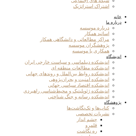
شبکه های اجتماعی
اشتراک استراتژیک
خانه
درباره ما
درباره موسسه
اساتید همکار
مراکز مطالعاتی و دانشگاهی همکار
پژوهشگران موسسه
همکاری با موسسه
اندیشگاه
اندیشکده دیپلماسی و سیاست خارجی ایران
اندیشکده مطالعات منطقه ای
اندیشکده روابط بین‌الملل و روندهای جهانی
اندیشکده امنیت و بحران‌پژوهی
اندیشکده اقتصاد سیاسی جهانی
اندیشکده ژئوپلیتیک و محیط‌شناسی راهبردی
اندیشکده رسانه و جنگ شناختی
پژوهشگاه
کتاب‌ها و تک‌نگاشت‌ها
نشریات تخصصی
چشم انداز
قلمرو
ره نگاشت