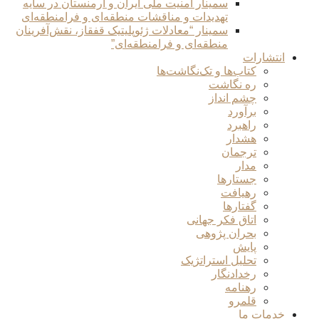
سمینار امنیت ملی ایران و ارمنستان در سایه
تهدیدات و مناقشات منطقه‌ای و فرامنطقه‌ای
سمینار “معادلات ژئوپلیتیک قفقاز، نقش‌آفرینان
منطقه‌ای و فرامنطقه‌ای”
انتشارات
کتاب‌ها و تک‌نگاشت‌ها
ره نگاشت
چشم انداز
برآورد
راهبرد
هشدار
ترجمان
مدار
جستارها
رهیافت
گفتارها
اتاق فکر جهانی
بحران پژوهی
پایش
تحلیل استراتژیک
رخدادنگار
رهنامه
قلمرو
خدمات ما