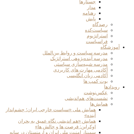
جستارها
مدار
رهنامه
پایش
رصدگاه
سیاست‌کده
استراتژیوم
فراسیاست
آموزشگاه
مدرسه سیاست و روابط بین‌الملل
مدرسه آینده‌پژوهی استراتژیک
مدرسه شبیه‌سازی سیاستی
آکادمی مهارت های کاربردی
آکادمی زبان انگلیسی
بوت کمپ ها
رویدادها
عکس‌نوشت
نشست‌های هم‌اندیشی
همایش‌ها
همایش ملی «سیاست خارجی ایران؛ چشم‌انداز
آینده»
همایش «هم اندیشی نگاه عمیق به بحران
اوکراین: فرصت ها و چالش ها»
سمینار امنیت ملی ایران و ارمنستان در سایه