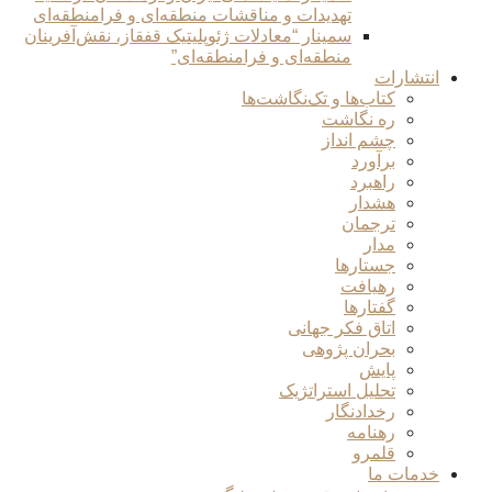
تهدیدات و مناقشات منطقه‌ای و فرامنطقه‌ای
سمینار “معادلات ژئوپلیتیک قفقاز، نقش‌آفرینان
منطقه‌ای و فرامنطقه‌ای”
انتشارات
کتاب‌ها و تک‌نگاشت‌ها
ره نگاشت
چشم انداز
برآورد
راهبرد
هشدار
ترجمان
مدار
جستارها
رهیافت
گفتارها
اتاق فکر جهانی
بحران پژوهی
پایش
تحلیل استراتژیک
رخدادنگار
رهنامه
قلمرو
خدمات ما