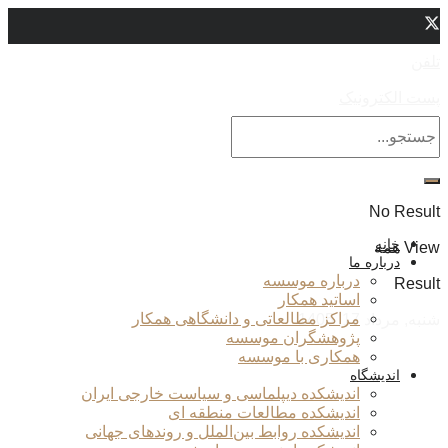
تلفن
پست الکترونیک
No Result
خانه
View همه
درباره ما
درباره موسسه
Result
اساتید همکار
مراکز مطالعاتی و دانشگاهی همکار
شنبه, مرداد 17, 1405
پژوهشگران موسسه
همکاری با موسسه
اندیشگاه
اندیشکده دیپلماسی و سیاست خارجی ایران
اندیشکده مطالعات منطقه ای
اندیشکده روابط بین‌الملل و روندهای جهانی