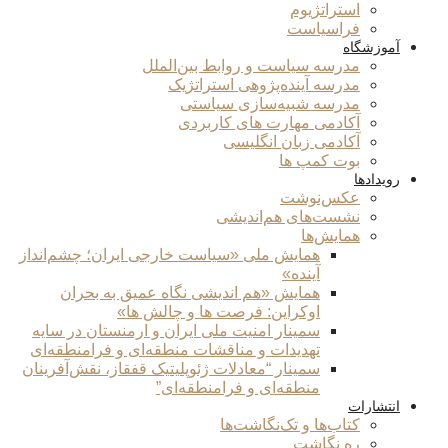
استراتژیوم
فراسیاست
آموزشگاه
مدرسه سیاست و روابط بین‌الملل
مدرسه آینده‌پژوهی استراتژیک
مدرسه شبیه‌سازی سیاستی
آکادمی مهارت های کاربردی
آکادمی زبان انگلیسی
بوت کمپ ها
رویدادها
عکس‌نوشت
نشست‌های هم‌اندیشی
همایش‌ها
همایش ملی «سیاست خارجی ایران؛ چشم‌انداز
آینده»
همایش «هم اندیشی نگاه عمیق به بحران
اوکراین: فرصت ها و چالش ها»
سمینار امنیت ملی ایران و ارمنستان در سایه
تهدیدات و مناقشات منطقه‌ای و فرامنطقه‌ای
سمینار “معادلات ژئوپلیتیک قفقاز، نقش‌آفرینان
منطقه‌ای و فرامنطقه‌ای”
انتشارات
کتاب‌ها و تک‌نگاشت‌ها
ره نگاشت