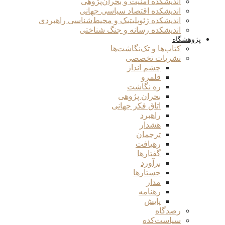
اندیشکده امنیت و بحران‌پژوهی
اندیشکده اقتصاد سیاسی جهانی
اندیشکده ژئوپلیتیک و محیط‌شناسی راهبردی
اندیشکده رسانه و جنگ شناختی
پژوهشگاه
کتاب‌ها و تک‌نگاشت‌ها
نشریات تخصصی
چشم انداز
قلمرو
ره نگاشت
بحران پژوهی
اتاق فکر جهانی
راهبرد
هشدار
ترجمان
رهیافت
گفتارها
برآورد
جستارها
مدار
رهنامه
پایش
رصدگاه
سیاست‌کده