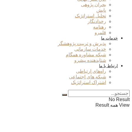
بحران پژوهی
پایش
تحلیل استراتژیک
رخدادنگار
رهنامه
قلمرو
خدمات ما
پذیرش و تربیت پژوهشگر
خدمات سازمانی
شبکه مشاوره همگام
شتابدهنده پیشرو
ارتباط با ما
راه‌های ارتباطی
شبکه های اجتماعی
اشتراک استراتژیک
No Result
View همه Result