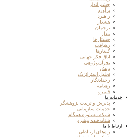
چشم انداز
برآورد
راهبرد
هشدار
ترجمان
مدار
جستارها
رهیافت
گفتارها
اتاق فکر جهانی
بحران پژوهی
پایش
تحلیل استراتژیک
رخدادنگار
رهنامه
قلمرو
خدمات ما
پذیرش و تربیت پژوهشگر
خدمات سازمانی
شبکه مشاوره همگام
شتابدهنده پیشرو
ارتباط با ما
راه‌های ارتباطی