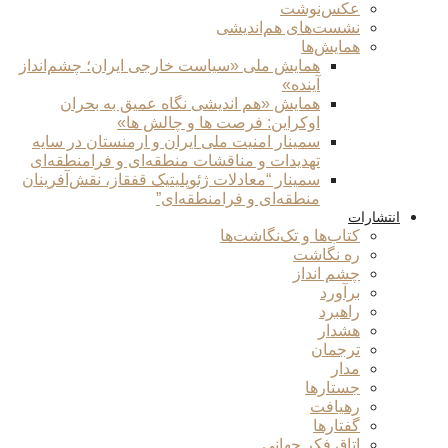
عکس‌نوشت
نشست‌های هم‌اندیشی
همایش‌ها
همایش ملی «سیاست خارجی ایران؛ چشم‌انداز
آینده»
همایش «هم اندیشی نگاه عمیق به بحران
اوکراین: فرصت ها و چالش ها»
سمینار امنیت ملی ایران و ارمنستان در سایه
تهدیدات و مناقشات منطقه‌ای و فرامنطقه‌ای
سمینار “معادلات ژئوپلیتیک قفقاز، نقش‌آفرینان
منطقه‌ای و فرامنطقه‌ای”
انتشارات
کتاب‌ها و تک‌نگاشت‌ها
ره نگاشت
چشم انداز
برآورد
راهبرد
هشدار
ترجمان
مدار
جستارها
رهیافت
گفتارها
اتاق فکر جهانی