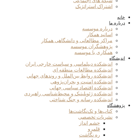
شبکه های اجتماعی
اشتراک استراتژیک
خانه
درباره ما
درباره موسسه
اساتید همکار
مراکز مطالعاتی و دانشگاهی همکار
پژوهشگران موسسه
همکاری با موسسه
اندیشگاه
اندیشکده دیپلماسی و سیاست خارجی ایران
اندیشکده مطالعات منطقه ای
اندیشکده روابط بین‌الملل و روندهای جهانی
اندیشکده امنیت و بحران‌پژوهی
اندیشکده اقتصاد سیاسی جهانی
اندیشکده ژئوپلیتیک و محیط‌شناسی راهبردی
اندیشکده رسانه و جنگ شناختی
پژوهشگاه
کتاب‌ها و تک‌نگاشت‌ها
نشریات تخصصی
چشم انداز
قلمرو
ره نگاشت