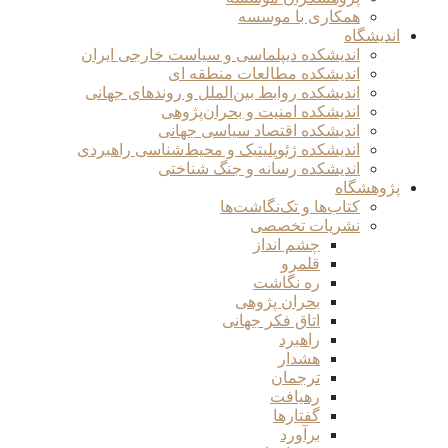
همکاری با موسسه
اندیشگاه
اندیشکده دیپلماسی و سیاست خارجی ایران
اندیشکده مطالعات منطقه ای
اندیشکده روابط بین‌الملل و روندهای جهانی
اندیشکده امنیت و بحران‌پژوهی
اندیشکده اقتصاد سیاسی جهانی
اندیشکده ژئوپلیتیک و محیط‌شناسی راهبردی
اندیشکده رسانه و جنگ شناختی
پژوهشگاه
کتاب‌ها و تک‌نگاشت‌ها
نشریات تخصصی
چشم انداز
قلمرو
ره نگاشت
بحران پژوهی
اتاق فکر جهانی
راهبرد
هشدار
ترجمان
رهیافت
گفتارها
برآورد