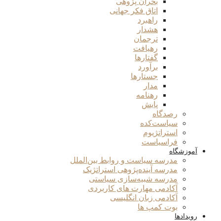
بحران پژوهی
اتاق فکر جهانی
راهبرد
هشدار
ترجمان
رهیافت
گفتارها
برآورد
جستارها
مدار
رهنامه
پایش
رصدگاه
سیاست‌کده
استراتژیوم
فراسیاست
آموزشگاه
مدرسه سیاست و روابط بین‌الملل
مدرسه آینده‌پژوهی استراتژیک
مدرسه شبیه‌سازی سیاستی
آکادمی مهارت های کاربردی
آکادمی زبان انگلیسی
بوت کمپ ها
رویدادها