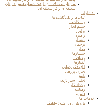
سمینار “معادلات ژئوپلیتیک قفقاز، نقش‌آفرینان
منطقه‌ای و فرامنطقه‌ای”
انتشارات
کتاب‌ها و تک‌نگاشت‌ها
ره نگاشت
چشم انداز
برآورد
راهبرد
هشدار
ترجمان
مدار
جستارها
رهیافت
گفتارها
اتاق فکر جهانی
بحران پژوهی
پایش
تحلیل استراتژیک
رخدادنگار
رهنامه
قلمرو
خدمات ما
پذیرش و تربیت پژوهشگر