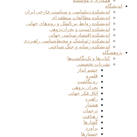
همکاری با موسسه
اندیشگاه
اندیشکده دیپلماسی و سیاست خارجی ایران
اندیشکده مطالعات منطقه ای
اندیشکده روابط بین‌الملل و روندهای جهانی
اندیشکده امنیت و بحران‌پژوهی
اندیشکده اقتصاد سیاسی جهانی
اندیشکده ژئوپلیتیک و محیط‌شناسی راهبردی
اندیشکده رسانه و جنگ شناختی
پژوهشگاه
کتاب‌ها و تک‌نگاشت‌ها
نشریات تخصصی
چشم انداز
قلمرو
ره نگاشت
بحران پژوهی
اتاق فکر جهانی
راهبرد
هشدار
ترجمان
رهیافت
گفتارها
برآورد
جستارها