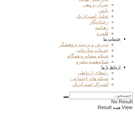
بحران پژوهی
پایش
تحلیل استراتژیک
رخدادنگار
رهنامه
قلمرو
خدمات ما
پذیرش و تربیت پژوهشگر
خدمات سازمانی
شبکه مشاوره همگام
شتابدهنده پیشرو
ارتباط با ما
راه‌های ارتباطی
شبکه های اجتماعی
اشتراک استراتژیک
No Result
View همه Result