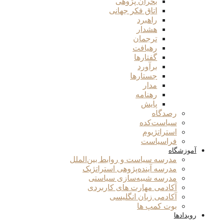
بحران پژوهی
اتاق فکر جهانی
راهبرد
هشدار
ترجمان
رهیافت
گفتارها
برآورد
جستارها
مدار
رهنامه
پایش
رصدگاه
سیاست‌کده
استراتژیوم
فراسیاست
آموزشگاه
مدرسه سیاست و روابط بین‌الملل
مدرسه آینده‌پژوهی استراتژیک
مدرسه شبیه‌سازی سیاستی
آکادمی مهارت های کاربردی
آکادمی زبان انگلیسی
بوت کمپ ها
رویدادها