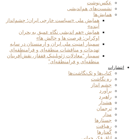
عکس‌نوشت
نشست‌های هم‌اندیشی
همایش‌ها
همایش ملی «سیاست خارجی ایران؛ چشم‌انداز
آینده»
همایش «هم اندیشی نگاه عمیق به بحران
اوکراین: فرصت ها و چالش ها»
سمینار امنیت ملی ایران و ارمنستان در سایه
تهدیدات و مناقشات منطقه‌ای و فرامنطقه‌ای
سمینار “معادلات ژئوپلیتیک قفقاز، نقش‌آفرینان
منطقه‌ای و فرامنطقه‌ای”
انتشارات
کتاب‌ها و تک‌نگاشت‌ها
ره نگاشت
چشم انداز
برآورد
راهبرد
هشدار
ترجمان
مدار
جستارها
رهیافت
گفتارها
اتاق فکر جهانی