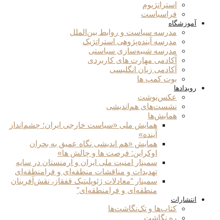
استراتژیوم
فراسیاست
آموزشگاه
مدرسه سیاست و روابط بین‌الملل
مدرسه آینده‌پژوهی استراتژیک
مدرسه شبیه‌سازی سیاستی
آکادمی مهارت های کاربردی
آکادمی زبان انگلیسی
بوت کمپ ها
رویدادها
عکس‌نوشت
نشست‌های هم‌اندیشی
همایش‌ها
همایش ملی «سیاست خارجی ایران؛ چشم‌انداز
آینده»
همایش «هم اندیشی نگاه عمیق به بحران
اوکراین: فرصت ها و چالش ها»
سمینار امنیت ملی ایران و ارمنستان در سایه
تهدیدات و مناقشات منطقه‌ای و فرامنطقه‌ای
سمینار “معادلات ژئوپلیتیک قفقاز، نقش‌آفرینان
منطقه‌ای و فرامنطقه‌ای”
انتشارات
کتاب‌ها و تک‌نگاشت‌ها
ره نگاشت