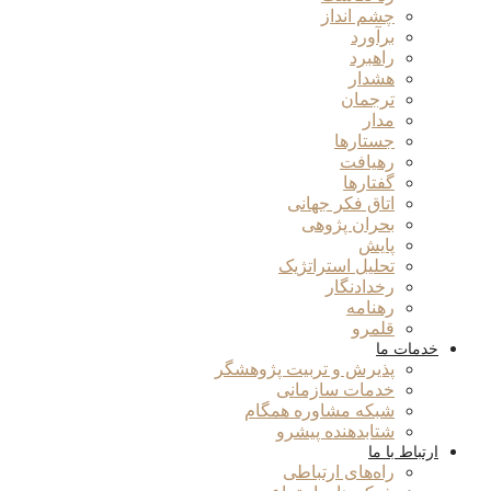
چشم انداز
برآورد
راهبرد
هشدار
ترجمان
مدار
جستارها
رهیافت
گفتارها
اتاق فکر جهانی
بحران پژوهی
پایش
تحلیل استراتژیک
رخدادنگار
رهنامه
قلمرو
خدمات ما
پذیرش و تربیت پژوهشگر
خدمات سازمانی
شبکه مشاوره همگام
شتابدهنده پیشرو
ارتباط با ما
راه‌های ارتباطی