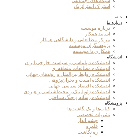
شبکه های اجتماعی
اشتراک استراتژیک
خانه
درباره ما
درباره موسسه
اساتید همکار
مراکز مطالعاتی و دانشگاهی همکار
پژوهشگران موسسه
همکاری با موسسه
اندیشگاه
اندیشکده دیپلماسی و سیاست خارجی ایران
اندیشکده مطالعات منطقه ای
اندیشکده روابط بین‌الملل و روندهای جهانی
اندیشکده امنیت و بحران‌پژوهی
اندیشکده اقتصاد سیاسی جهانی
اندیشکده ژئوپلیتیک و محیط‌شناسی راهبردی
اندیشکده رسانه و جنگ شناختی
پژوهشگاه
کتاب‌ها و تک‌نگاشت‌ها
نشریات تخصصی
چشم انداز
قلمرو
ره نگاشت