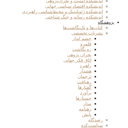
اندیشکده امنیت و بحران‌پژوهی
اندیشکده اقتصاد سیاسی جهانی
اندیشکده ژئوپلیتیک و محیط‌شناسی راهبردی
اندیشکده رسانه و جنگ شناختی
پژوهشگاه
کتاب‌ها و تک‌نگاشت‌ها
نشریات تخصصی
چشم انداز
قلمرو
ره نگاشت
بحران پژوهی
اتاق فکر جهانی
راهبرد
هشدار
ترجمان
رهیافت
گفتارها
برآورد
جستارها
مدار
رهنامه
پایش
رصدگاه
سیاست‌کده