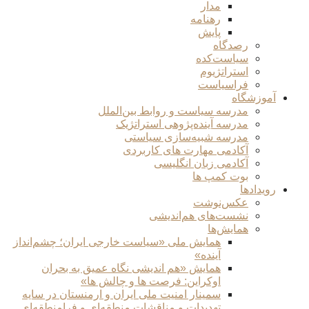
مدار
رهنامه
پایش
رصدگاه
سیاست‌کده
استراتژیوم
فراسیاست
آموزشگاه
مدرسه سیاست و روابط بین‌الملل
مدرسه آینده‌پژوهی استراتژیک
مدرسه شبیه‌سازی سیاستی
آکادمی مهارت های کاربردی
آکادمی زبان انگلیسی
بوت کمپ ها
رویدادها
عکس‌نوشت
نشست‌های هم‌اندیشی
همایش‌ها
همایش ملی «سیاست خارجی ایران؛ چشم‌انداز
آینده»
همایش «هم اندیشی نگاه عمیق به بحران
اوکراین: فرصت ها و چالش ها»
سمینار امنیت ملی ایران و ارمنستان در سایه
تهدیدات و مناقشات منطقه‌ای و فرامنطقه‌ای