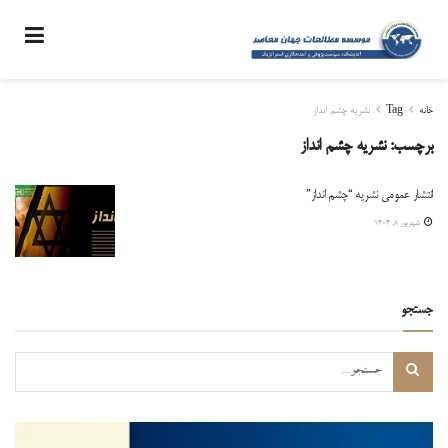
خانه
Tag
نشریه چشم انداز
برچسب:
نشریه چشم انداز
انتشار عمومی نشریه “چشم انداز”
شهریور ۸, ۱۴۰۴
جستجو