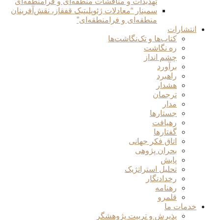
تهدیدات و مناقشات منطقه‌ای و فرامنطقه‌ای
سمینار “معادلات ژئوپلیتیک قفقاز، نقش‌آفرینان
منطقه‌ای و فرامنطقه‌ای”
انتشارات
کتاب‌ها و تک‌نگاشت‌ها
ره نگاشت
چشم انداز
برآورد
راهبرد
هشدار
ترجمان
مدار
جستارها
رهیافت
گفتارها
اتاق فکر جهانی
بحران پژوهی
پایش
تحلیل استراتژیک
رخدادنگار
رهنامه
قلمرو
خدمات ما
پذیرش و تربیت پژوهشگر