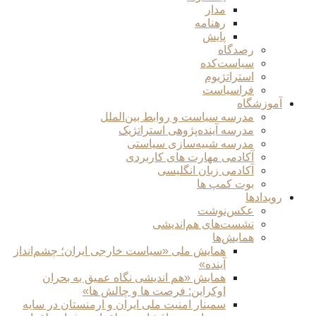
مدار
رهنامه
پایش
رصدگاه
سیاست‌کده
استراتژیوم
فراسیاست
آموزشگاه
مدرسه سیاست و روابط بین‌الملل
مدرسه آینده‌پژوهی استراتژیک
مدرسه شبیه‌سازی سیاستی
آکادمی مهارت های کاربردی
آکادمی زبان انگلیسی
بوت کمپ ها
رویدادها
عکس‌نوشت
نشست‌های هم‌اندیشی
همایش‌ها
همایش ملی «سیاست خارجی ایران؛ چشم‌انداز
آینده»
همایش «هم اندیشی نگاه عمیق به بحران
اوکراین: فرصت ها و چالش ها»
سمینار امنیت ملی ایران و ارمنستان در سایه