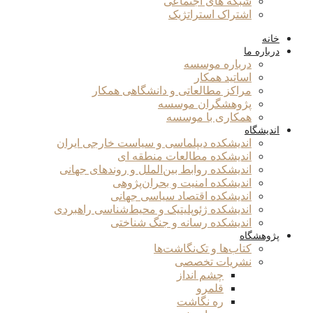
شبکه های اجتماعی
اشتراک استراتژیک
خانه
درباره ما
درباره موسسه
اساتید همکار
مراکز مطالعاتی و دانشگاهی همکار
پژوهشگران موسسه
همکاری با موسسه
اندیشگاه
اندیشکده دیپلماسی و سیاست خارجی ایران
اندیشکده مطالعات منطقه ای
اندیشکده روابط بین‌الملل و روندهای جهانی
اندیشکده امنیت و بحران‌پژوهی
اندیشکده اقتصاد سیاسی جهانی
اندیشکده ژئوپلیتیک و محیط‌شناسی راهبردی
اندیشکده رسانه و جنگ شناختی
پژوهشگاه
کتاب‌ها و تک‌نگاشت‌ها
نشریات تخصصی
چشم انداز
قلمرو
ره نگاشت