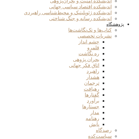
اندیشکده امنیت و بحران‌پژوهی
اندیشکده اقتصاد سیاسی جهانی
اندیشکده ژئوپلیتیک و محیط‌شناسی راهبردی
اندیشکده رسانه و جنگ شناختی
پژوهشگاه
کتاب‌ها و تک‌نگاشت‌ها
نشریات تخصصی
چشم انداز
قلمرو
ره نگاشت
بحران پژوهی
اتاق فکر جهانی
راهبرد
هشدار
ترجمان
رهیافت
گفتارها
برآورد
جستارها
مدار
رهنامه
پایش
رصدگاه
سیاست‌کده