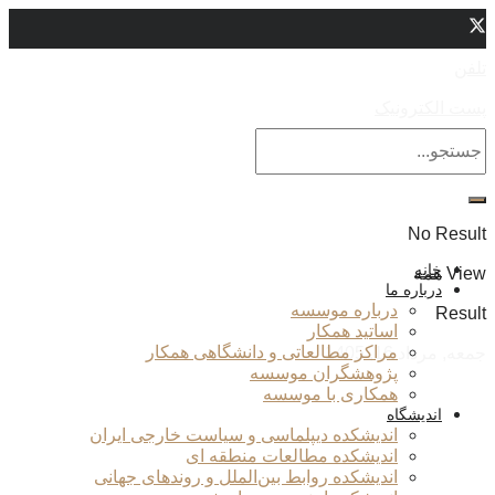
تلفن
پست الکترونیک
No Result
خانه
View همه
درباره ما
درباره موسسه
Result
اساتید همکار
مراکز مطالعاتی و دانشگاهی همکار
جمعه, مرداد 16, 1405
پژوهشگران موسسه
همکاری با موسسه
اندیشگاه
اندیشکده دیپلماسی و سیاست خارجی ایران
اندیشکده مطالعات منطقه ای
اندیشکده روابط بین‌الملل و روندهای جهانی