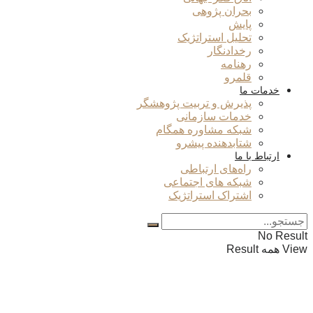
بحران پژوهی
پایش
تحلیل استراتژیک
رخدادنگار
رهنامه
قلمرو
خدمات ما
پذیرش و تربیت پژوهشگر
خدمات سازمانی
شبکه مشاوره همگام
شتابدهنده پیشرو
ارتباط با ما
راه‌های ارتباطی
شبکه های اجتماعی
اشتراک استراتژیک
No Result
View همه Result