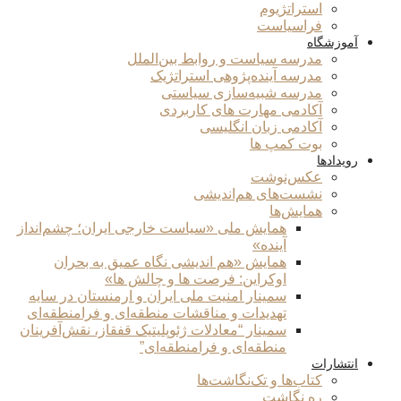
استراتژیوم
فراسیاست
آموزشگاه
مدرسه سیاست و روابط بین‌الملل
مدرسه آینده‌پژوهی استراتژیک
مدرسه شبیه‌سازی سیاستی
آکادمی مهارت های کاربردی
آکادمی زبان انگلیسی
بوت کمپ ها
رویدادها
عکس‌نوشت
نشست‌های هم‌اندیشی
همایش‌ها
همایش ملی «سیاست خارجی ایران؛ چشم‌انداز
آینده»
همایش «هم اندیشی نگاه عمیق به بحران
اوکراین: فرصت ها و چالش ها»
سمینار امنیت ملی ایران و ارمنستان در سایه
تهدیدات و مناقشات منطقه‌ای و فرامنطقه‌ای
سمینار “معادلات ژئوپلیتیک قفقاز، نقش‌آفرینان
منطقه‌ای و فرامنطقه‌ای”
انتشارات
کتاب‌ها و تک‌نگاشت‌ها
ره نگاشت