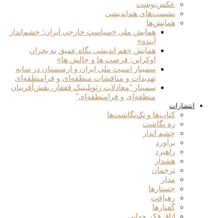
عکس‌نوشت
نشست‌های هم‌اندیشی
همایش‌ها
همایش ملی «سیاست خارجی ایران؛ چشم‌انداز
آینده»
همایش «هم اندیشی نگاه عمیق به بحران
اوکراین: فرصت ها و چالش ها»
سمینار امنیت ملی ایران و ارمنستان در سایه
تهدیدات و مناقشات منطقه‌ای و فرامنطقه‌ای
سمینار “معادلات ژئوپلیتیک قفقاز، نقش‌آفرینان
منطقه‌ای و فرامنطقه‌ای”
انتشارات
کتاب‌ها و تک‌نگاشت‌ها
ره نگاشت
چشم انداز
برآورد
راهبرد
هشدار
ترجمان
مدار
جستارها
رهیافت
گفتارها
اتاق فکر جهانی