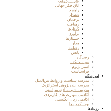
بحران پژوهی
اتاق فکر جهانی
راهبرد
هشدار
ترجمان
رهیافت
گفتارها
برآورد
جستارها
مدار
رهنامه
پایش
رصدگاه
سیاست‌کده
استراتژیوم
فراسیاست
آموزشگاه
مدرسه سیاست و روابط بین‌الملل
مدرسه آینده‌پژوهی استراتژیک
مدرسه شبیه‌سازی سیاستی
آکادمی مهارت های کاربردی
آکادمی زبان انگلیسی
بوت کمپ ها
رویدادها