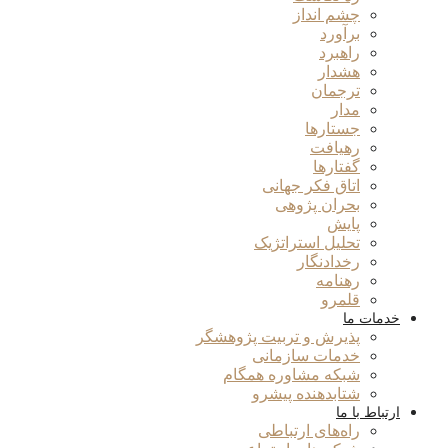
چشم انداز
برآورد
راهبرد
هشدار
ترجمان
مدار
جستارها
رهیافت
گفتارها
اتاق فکر جهانی
بحران پژوهی
پایش
تحلیل استراتژیک
رخدادنگار
رهنامه
قلمرو
خدمات ما
پذیرش و تربیت پژوهشگر
خدمات سازمانی
شبکه مشاوره همگام
شتابدهنده پیشرو
ارتباط با ما
راه‌های ارتباطی