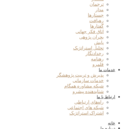
ترجمان
مدار
جستارها
رهیافت
گفتارها
اتاق فکر جهانی
بحران پژوهی
پایش
تحلیل استراتژیک
رخدادنگار
رهنامه
قلمرو
خدمات ما
پذیرش و تربیت پژوهشگر
خدمات سازمانی
شبکه مشاوره همگام
شتابدهنده پیشرو
ارتباط با ما
راه‌های ارتباطی
شبکه های اجتماعی
اشتراک استراتژیک
خانه
درباره ما