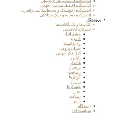
اندیشکده امنیت و بحران‌پژوهی
اندیشکده اقتصاد سیاسی جهانی
اندیشکده ژئوپلیتیک و محیط‌شناسی راهبردی
اندیشکده رسانه و جنگ شناختی
پژوهشگاه
کتاب‌ها و تک‌نگاشت‌ها
نشریات تخصصی
چشم انداز
قلمرو
ره نگاشت
بحران پژوهی
اتاق فکر جهانی
راهبرد
هشدار
ترجمان
رهیافت
گفتارها
برآورد
جستارها
مدار
رهنامه
پایش
رصدگاه
سیاست‌کده