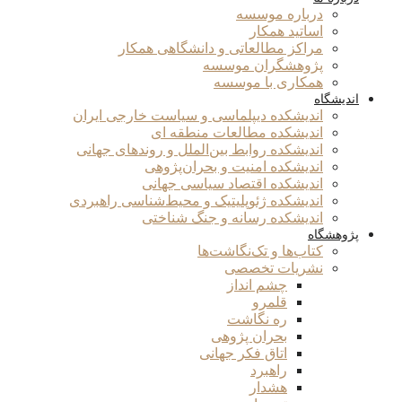
درباره موسسه
اساتید همکار
مراکز مطالعاتی و دانشگاهی همکار
پژوهشگران موسسه
همکاری با موسسه
اندیشگاه
اندیشکده دیپلماسی و سیاست خارجی ایران
اندیشکده مطالعات منطقه ای
اندیشکده روابط بین‌الملل و روندهای جهانی
اندیشکده امنیت و بحران‌پژوهی
اندیشکده اقتصاد سیاسی جهانی
اندیشکده ژئوپلیتیک و محیط‌شناسی راهبردی
اندیشکده رسانه و جنگ شناختی
پژوهشگاه
کتاب‌ها و تک‌نگاشت‌ها
نشریات تخصصی
چشم انداز
قلمرو
ره نگاشت
بحران پژوهی
اتاق فکر جهانی
راهبرد
هشدار