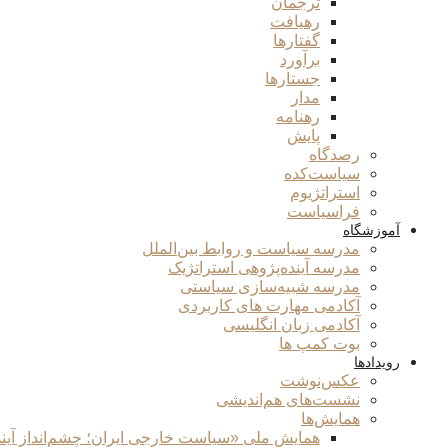
ترجمان
رهیافت
گفتارها
برآورد
جستارها
مدار
رهنامه
پایش
رصدگاه
سیاست‌کده
استراتژیوم
فراسیاست
آموزشگاه
مدرسه سیاست و روابط بین‌الملل
مدرسه آینده‌پژوهی استراتژیک
مدرسه شبیه‌سازی سیاستی
آکادمی مهارت های کاربردی
آکادمی زبان انگلیسی
بوت کمپ ها
رویدادها
عکس‌نوشت
نشست‌های هم‌اندیشی
همایش‌ها
همایش ملی «سیاست خارجی ایران؛ چشم‌انداز آین