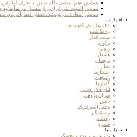
همایش «هم اندیشی نگاه عمیق به بحران اوکراین:
سمینار امنیت ملی ایران و ارمنستان در سایه تهدی
سمینار “معادلات ژئوپلیتیک قفقاز، نقش‌آفرینان من
انتشارات
کتاب‌ها و تک‌نگاشت‌ها
ره نگاشت
چشم انداز
برآورد
راهبرد
هشدار
ترجمان
مدار
جستارها
رهیافت
گفتارها
اتاق فکر جهانی
بحران پژوهی
پایش
تحلیل استراتژیک
رخدادنگار
رهنامه
قلمرو
خدمات ما
پذیرش و تربیت پژوهشگر