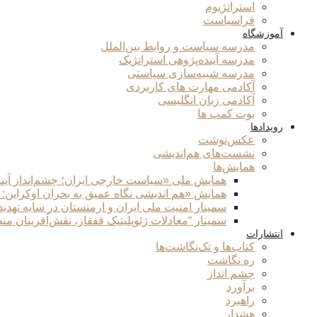
استراتژیوم
فراسیاست
آموزشگاه
مدرسه سیاست و روابط بین‌الملل
مدرسه آینده‌پژوهی استراتژیک
مدرسه شبیه‌سازی سیاستی
آکادمی مهارت های کاربردی
آکادمی زبان انگلیسی
بوت کمپ ها
رویدادها
عکس‌نوشت
نشست‌های هم‌اندیشی
همایش‌ها
همایش ملی «سیاست خارجی ایران؛ چشم‌انداز آین
همایش «هم اندیشی نگاه عمیق به بحران اوکراین:
سمینار امنیت ملی ایران و ارمنستان در سایه تهدی
سمینار “معادلات ژئوپلیتیک قفقاز، نقش‌آفرینان من
انتشارات
کتاب‌ها و تک‌نگاشت‌ها
ره نگاشت
چشم انداز
برآورد
راهبرد
هشدار