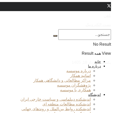
تلفن
پست الکترونیک
No Result
View همه Result
خانه
یکشنبه, مرداد 18, 1405
درباره ما
درباره موسسه
اساتید همکار
مراکز مطالعاتی و دانشگاهی همکار
پژوهشگران موسسه
همکاری با موسسه
اندیشگاه
اندیشکده دیپلماسی و سیاست خارجی ایران
اندیشکده مطالعات منطقه ای
اندیشکده روابط بین‌الملل و روندهای جهانی