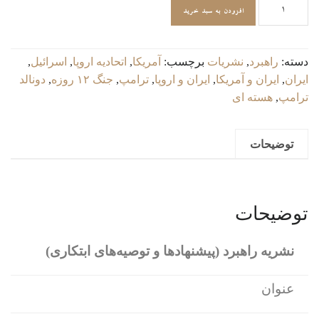
اهرم‌های
افزودن به سبد خرید
غیرهسته‌ای:
چگونه
ایران
دسته:
راهبرد
,
نشریات
برچسب:
آمریکا
,
اتحادیه اروپا
,
اسرائیل
,
می‌تواند
ایران
,
ایران و آمریکا
,
ایران و اروپا
,
ترامپ
,
جنگ ۱۲ روزه
,
دونالد
اروپا
ترامپ
,
هسته ای
را
تحت
توضیحات
فشار
قرار
دهد؟
عدد
توضیحات
نشریه راهبرد (پیشنهادها و توصیه‌های ابتکاری)
عنوان