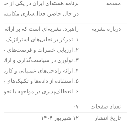
مقدمه
برنامه هسته‌ای ایران در یکی از حساس‌ترین و پیچیده‌ترین مقاطع تاریخی خود قرار دارد. توافق جامع اقدام مشترک (برجام)، که در سال 
در حال حاضر، فعال‌سازی مکانیسم ماشه (snapback) توسط کشورهای اروپایی (فرانسه، آلمان و انگلیس) بر اساس قطعنامه ۲۲۳۱ شورای امنیت، وضعیت را به نقطه‌ای بحرانی رسانده است. این مکانیسم می‌تواند تحریم‌های پیشین شورای امنیت علیه ایران را بازگرداند و فشارهای اقتصادی و سیاسی را تشدید کند. در چنین شرایطی، پرسش اصلی این است که ایران چه راهکارهایی برای مدیریت این بحران در اختیا
درباره نشریه
راهبرد، نشریه‌ای است که بر ارائه 
۱. تمرکز بر تحلیل‌های استراتژیک و آینده‌پژوهی؛
۲. ارزیابی خطرات و فرصت‌های جدید، و پیشنهاد استراتژی‌های پیشگیرانه و نوآورانه؛
۳. نوآوری در سیاست‌گذاری و ارائه پیشنهادهایی برای بهبود یا تغییر سیاست‌های موجود بارویکردهای نوین و غیرسنتی؛
۴. ارائه راه‌حل‌های عملیاتی و کاربردی؛
۵. استفاده از داده‌ها و تکنیک‌های پیشرفته تحلیل؛
۶. انعطاف‌پذیری در مواجهه با تحولات سریع؛
تعداد صفحات
۰۷
تاریخ انتشار
۱۲ شهریور ۱۴۰۴