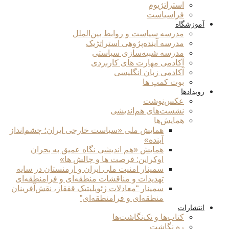
استراتژیوم
فراسیاست
آموزشگاه
مدرسه سیاست و روابط بین‌الملل
مدرسه آینده‌پژوهی استراتژیک
مدرسه شبیه‌سازی سیاستی
آکادمی مهارت های کاربردی
آکادمی زبان انگلیسی
بوت کمپ ها
رویدادها
عکس‌نوشت
نشست‌های هم‌اندیشی
همایش‌ها
همایش ملی «سیاست خارجی ایران؛ چشم‌انداز
آینده»
همایش «هم اندیشی نگاه عمیق به بحران
اوکراین: فرصت ها و چالش ها»
سمینار امنیت ملی ایران و ارمنستان در سایه
تهدیدات و مناقشات منطقه‌ای و فرامنطقه‌ای
سمینار “معادلات ژئوپلیتیک قفقاز، نقش‌آفرینان
منطقه‌ای و فرامنطقه‌ای”
انتشارات
کتاب‌ها و تک‌نگاشت‌ها
ره نگاشت