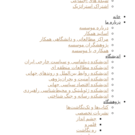
شبکه های اجتماعی
اشتراک استراتژیک
خانه
درباره ما
درباره موسسه
اساتید همکار
مراکز مطالعاتی و دانشگاهی همکار
پژوهشگران موسسه
همکاری با موسسه
اندیشگاه
اندیشکده دیپلماسی و سیاست خارجی ایران
اندیشکده مطالعات منطقه ای
اندیشکده روابط بین‌الملل و روندهای جهانی
اندیشکده امنیت و بحران‌پژوهی
اندیشکده اقتصاد سیاسی جهانی
اندیشکده ژئوپلیتیک و محیط‌شناسی راهبردی
اندیشکده رسانه و جنگ شناختی
پژوهشگاه
کتاب‌ها و تک‌نگاشت‌ها
نشریات تخصصی
چشم انداز
قلمرو
ره نگاشت