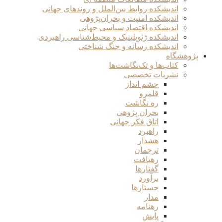
اندیشکده روابط بین‌الملل و روندهای جهانی
اندیشکده امنیت و بحران‌پژوهی
اندیشکده اقتصاد سیاسی جهانی
اندیشکده ژئوپلیتیک و محیط‌شناسی راهبردی
اندیشکده رسانه و جنگ شناختی
پژوهشگاه
کتاب‌ها و تک‌نگاشت‌ها
نشریات تخصصی
چشم انداز
قلمرو
ره نگاشت
بحران پژوهی
اتاق فکر جهانی
راهبرد
هشدار
ترجمان
رهیافت
گفتارها
برآورد
جستارها
مدار
رهنامه
پایش