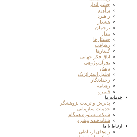
چشم انداز
برآورد
راهبرد
هشدار
ترجمان
مدار
جستارها
رهیافت
گفتارها
اتاق فکر جهانی
بحران پژوهی
پایش
تحلیل استراتژیک
رخدادنگار
رهنامه
قلمرو
خدمات ما
پذیرش و تربیت پژوهشگر
خدمات سازمانی
شبکه مشاوره همگام
شتابدهنده پیشرو
ارتباط با ما
راه‌های ارتباطی