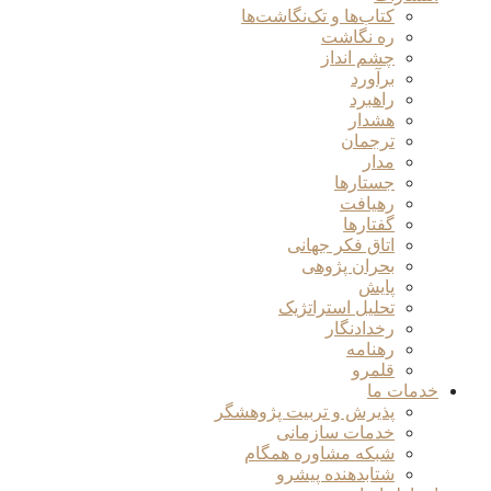
کتاب‌ها و تک‌نگاشت‌ها
ره نگاشت
چشم انداز
برآورد
راهبرد
هشدار
ترجمان
مدار
جستارها
رهیافت
گفتارها
اتاق فکر جهانی
بحران پژوهی
پایش
تحلیل استراتژیک
رخدادنگار
رهنامه
قلمرو
خدمات ما
پذیرش و تربیت پژوهشگر
خدمات سازمانی
شبکه مشاوره همگام
شتابدهنده پیشرو