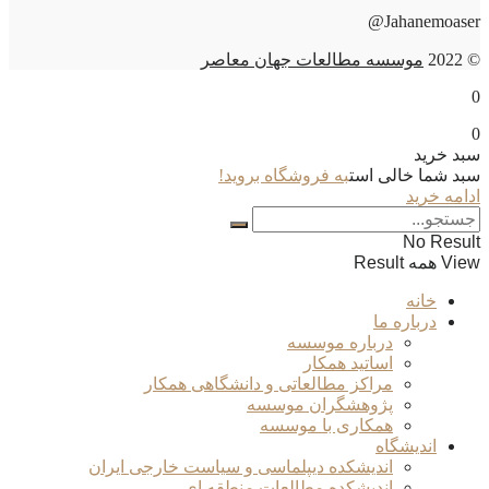
Jahanemoaser@
© 2022
موسسه مطالعات جهان معاصر
0
0
سبد خرید
سبد شما خالی است
به فروشگاه بروید!
ادامه خرید
No Result
View همه Result
خانه
درباره ما
درباره موسسه
اساتید همکار
مراکز مطالعاتی و دانشگاهی همکار
پژوهشگران موسسه
همکاری با موسسه
اندیشگاه
اندیشکده دیپلماسی و سیاست خارجی ایران
اندیشکده مطالعات منطقه ای