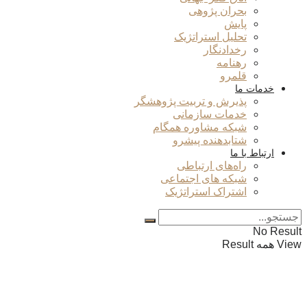
بحران پژوهی
پایش
تحلیل استراتژیک
رخدادنگار
رهنامه
قلمرو
خدمات ما
پذیرش و تربیت پژوهشگر
خدمات سازمانی
شبکه مشاوره همگام
شتابدهنده پیشرو
ارتباط با ما
راه‌های ارتباطی
شبکه های اجتماعی
اشتراک استراتژیک
No Result
View همه Result