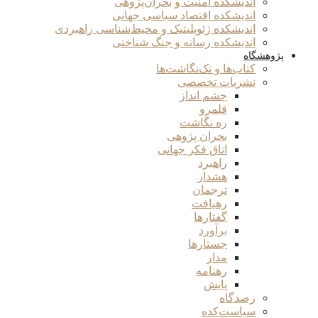
اندیشکده امنیت و بحران‌پژوهی
اندیشکده اقتصاد سیاسی جهانی
اندیشکده ژئوپلیتیک و محیط‌شناسی راهبردی
اندیشکده رسانه و جنگ شناختی
پژوهشگاه
کتاب‌ها و تک‌نگاشت‌ها
نشریات تخصصی
چشم انداز
قلمرو
ره نگاشت
بحران پژوهی
اتاق فکر جهانی
راهبرد
هشدار
ترجمان
رهیافت
گفتارها
برآورد
جستارها
مدار
رهنامه
پایش
رصدگاه
سیاست‌کده