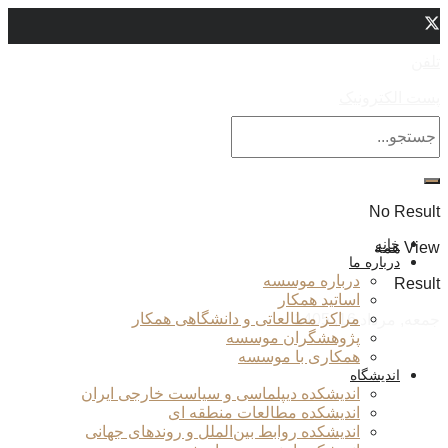
تلفن
پست الکترونیک
No Result
خانه
View همه
درباره ما
درباره موسسه
Result
اساتید همکار
مراکز مطالعاتی و دانشگاهی همکار
جمعه, مرداد 16, 1405
پژوهشگران موسسه
همکاری با موسسه
اندیشگاه
اندیشکده دیپلماسی و سیاست خارجی ایران
اندیشکده مطالعات منطقه ای
اندیشکده روابط بین‌الملل و روندهای جهانی