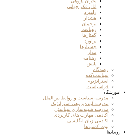
بحران پژوهی
اتاق فکر جهانی
راهبرد
هشدار
ترجمان
رهیافت
گفتارها
برآورد
جستارها
مدار
رهنامه
پایش
رصدگاه
سیاست‌کده
استراتژیوم
فراسیاست
آموزشگاه
مدرسه سیاست و روابط بین‌الملل
مدرسه آینده‌پژوهی استراتژیک
مدرسه شبیه‌سازی سیاستی
آکادمی مهارت های کاربردی
آکادمی زبان انگلیسی
بوت کمپ ها
رویدادها