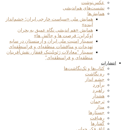
عکس‌نوشت
نشست‌های هم‌اندیشی
همایش‌ها
همایش ملی «سیاست خارجی ایران؛ چشم‌انداز
آینده»
همایش «هم اندیشی نگاه عمیق به بحران
اوکراین: فرصت ها و چالش ها»
سمینار امنیت ملی ایران و ارمنستان در سایه
تهدیدات و مناقشات منطقه‌ای و فرامنطقه‌ای
سمینار “معادلات ژئوپلیتیک قفقاز، نقش‌آفرینان
منطقه‌ای و فرامنطقه‌ای”
انتشارات
کتاب‌ها و تک‌نگاشت‌ها
ره نگاشت
چشم انداز
برآورد
راهبرد
هشدار
ترجمان
مدار
جستارها
رهیافت
گفتارها
اتاق فکر جهانی