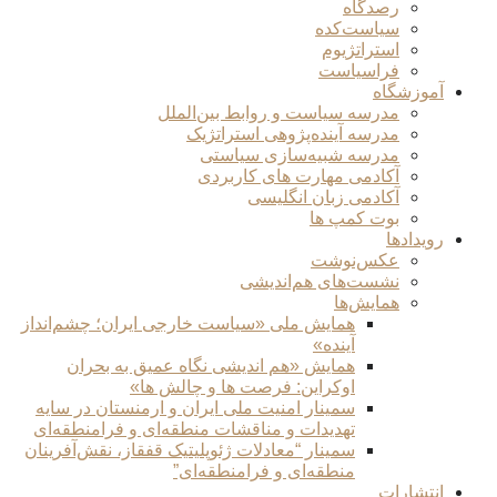
رصدگاه
سیاست‌کده
استراتژیوم
فراسیاست
آموزشگاه
مدرسه سیاست و روابط بین‌الملل
مدرسه آینده‌پژوهی استراتژیک
مدرسه شبیه‌سازی سیاستی
آکادمی مهارت های کاربردی
آکادمی زبان انگلیسی
بوت کمپ ها
رویدادها
عکس‌نوشت
نشست‌های هم‌اندیشی
همایش‌ها
همایش ملی «سیاست خارجی ایران؛ چشم‌انداز
آینده»
همایش «هم اندیشی نگاه عمیق به بحران
اوکراین: فرصت ها و چالش ها»
سمینار امنیت ملی ایران و ارمنستان در سایه
تهدیدات و مناقشات منطقه‌ای و فرامنطقه‌ای
سمینار “معادلات ژئوپلیتیک قفقاز، نقش‌آفرینان
منطقه‌ای و فرامنطقه‌ای”
انتشارات