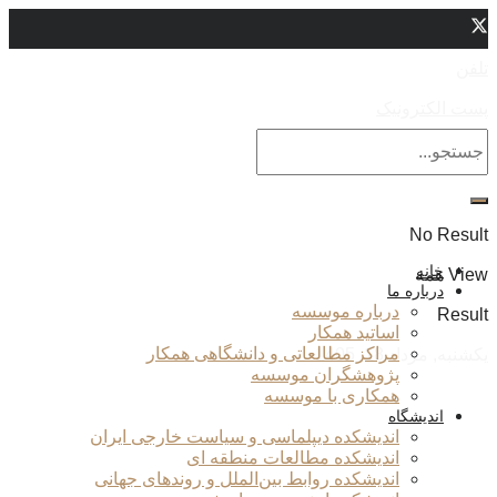
تلفن
پست الکترونیک
No Result
خانه
View همه
درباره ما
درباره موسسه
Result
اساتید همکار
مراکز مطالعاتی و دانشگاهی همکار
یکشنبه, مرداد 18, 1405
پژوهشگران موسسه
همکاری با موسسه
اندیشگاه
اندیشکده دیپلماسی و سیاست خارجی ایران
اندیشکده مطالعات منطقه ای
اندیشکده روابط بین‌الملل و روندهای جهانی