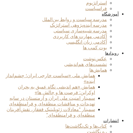
استراتژیوم
فراسیاست
آموزشگاه
مدرسه سیاست و روابط بین‌الملل
مدرسه آینده‌پژوهی استراتژیک
مدرسه شبیه‌سازی سیاستی
آکادمی مهارت های کاربردی
آکادمی زبان انگلیسی
بوت کمپ ها
رویدادها
عکس‌نوشت
نشست‌های هم‌اندیشی
همایش‌ها
همایش ملی «سیاست خارجی ایران؛ چشم‌انداز
آینده»
همایش «هم اندیشی نگاه عمیق به بحران
اوکراین: فرصت ها و چالش ها»
سمینار امنیت ملی ایران و ارمنستان در سایه
تهدیدات و مناقشات منطقه‌ای و فرامنطقه‌ای
سمینار “معادلات ژئوپلیتیک قفقاز، نقش‌آفرینان
منطقه‌ای و فرامنطقه‌ای”
انتشارات
کتاب‌ها و تک‌نگاشت‌ها
ره نگاشت