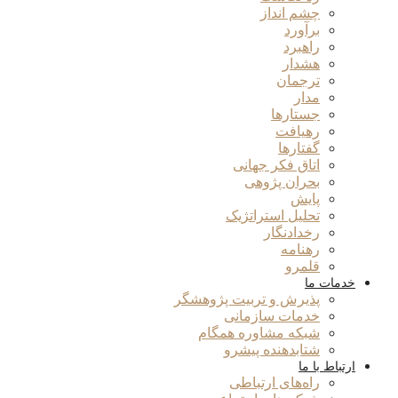
چشم انداز
برآورد
راهبرد
هشدار
ترجمان
مدار
جستارها
رهیافت
گفتارها
اتاق فکر جهانی
بحران پژوهی
پایش
تحلیل استراتژیک
رخدادنگار
رهنامه
قلمرو
خدمات ما
پذیرش و تربیت پژوهشگر
خدمات سازمانی
شبکه مشاوره همگام
شتابدهنده پیشرو
ارتباط با ما
راه‌های ارتباطی