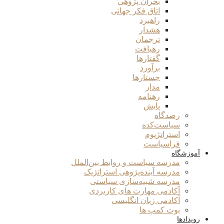
بحران پژوهی
اتاق فکر جهانی
راهبرد
هشدار
ترجمان
رهیافت
گفتارها
برآورد
جستارها
مدار
رهنامه
پایش
رصدگاه
سیاست‌کده
استراتژیوم
فراسیاست
آموزشگاه
مدرسه سیاست و روابط بین‌الملل
مدرسه آینده‌پژوهی استراتژیک
مدرسه شبیه‌سازی سیاستی
آکادمی مهارت های کاربردی
آکادمی زبان انگلیسی
بوت کمپ ها
رویدادها