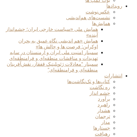
بوت کمپ ها
رویدادها
عکس‌نوشت
نشست‌های هم‌اندیشی
همایش‌ها
همایش ملی «سیاست خارجی ایران؛ چشم‌انداز
آینده»
همایش «هم اندیشی نگاه عمیق به بحران
اوکراین: فرصت ها و چالش ها»
سمینار امنیت ملی ایران و ارمنستان در سایه
تهدیدات و مناقشات منطقه‌ای و فرامنطقه‌ای
سمینار “معادلات ژئوپلیتیک قفقاز، نقش‌آفرینان
منطقه‌ای و فرامنطقه‌ای”
انتشارات
کتاب‌ها و تک‌نگاشت‌ها
ره نگاشت
چشم انداز
برآورد
راهبرد
هشدار
ترجمان
مدار
جستارها
رهیافت