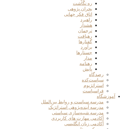
ره نگاشت
بحران پژوهی
اتاق فکر جهانی
راهبرد
هشدار
ترجمان
رهیافت
گفتارها
برآورد
جستارها
مدار
رهنامه
پایش
رصدگاه
سیاست‌کده
استراتژیوم
فراسیاست
آموزشگاه
مدرسه سیاست و روابط بین‌الملل
مدرسه آینده‌پژوهی استراتژیک
مدرسه شبیه‌سازی سیاستی
آکادمی مهارت های کاربردی
آکادمی زبان انگلیسی