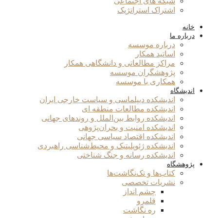
شبکه های اجتماعی
اشتراک استراتژیک
خانه
درباره ما
درباره موسسه
اساتید همکار
مراکز مطالعاتی و دانشگاهی همکار
پژوهشگران موسسه
همکاری با موسسه
اندیشگاه
اندیشکده دیپلماسی و سیاست خارجی ایران
اندیشکده مطالعات منطقه ای
اندیشکده روابط بین‌الملل و روندهای جهانی
اندیشکده امنیت و بحران‌پژوهی
اندیشکده اقتصاد سیاسی جهانی
اندیشکده ژئوپلیتیک و محیط‌شناسی راهبردی
اندیشکده رسانه و جنگ شناختی
پژوهشگاه
کتاب‌ها و تک‌نگاشت‌ها
نشریات تخصصی
چشم انداز
قلمرو
ره نگاشت