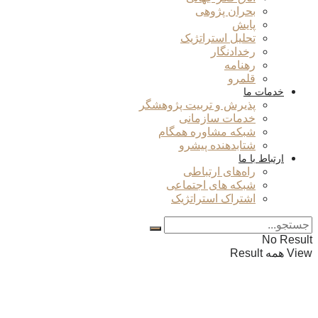
بحران پژوهی
پایش
تحلیل استراتژیک
رخدادنگار
رهنامه
قلمرو
خدمات ما
پذیرش و تربیت پژوهشگر
خدمات سازمانی
شبکه مشاوره همگام
شتابدهنده پیشرو
ارتباط با ما
راه‌های ارتباطی
شبکه های اجتماعی
اشتراک استراتژیک
No Result
View همه Result