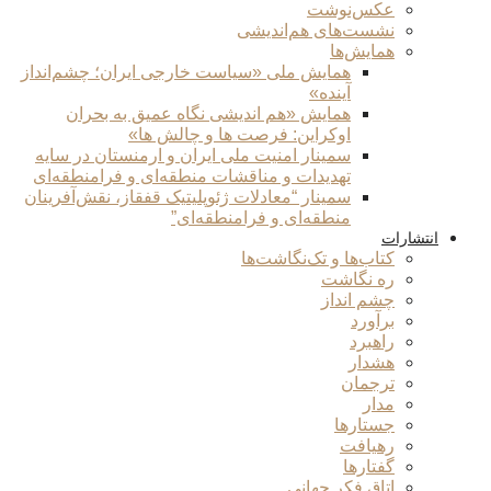
عکس‌نوشت
نشست‌های هم‌اندیشی
همایش‌ها
همایش ملی «سیاست خارجی ایران؛ چشم‌انداز
آینده»
همایش «هم اندیشی نگاه عمیق به بحران
اوکراین: فرصت ها و چالش ها»
سمینار امنیت ملی ایران و ارمنستان در سایه
تهدیدات و مناقشات منطقه‌ای و فرامنطقه‌ای
سمینار “معادلات ژئوپلیتیک قفقاز، نقش‌آفرینان
منطقه‌ای و فرامنطقه‌ای”
انتشارات
کتاب‌ها و تک‌نگاشت‌ها
ره نگاشت
چشم انداز
برآورد
راهبرد
هشدار
ترجمان
مدار
جستارها
رهیافت
گفتارها
اتاق فکر جهانی