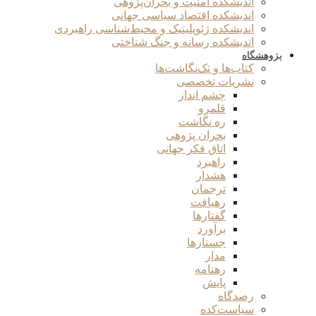
اندیشکده امنیت و بحران‌پژوهی
اندیشکده اقتصاد سیاسی جهانی
اندیشکده ژئوپلیتیک و محیط‌شناسی راهبردی
اندیشکده رسانه و جنگ شناختی
پژوهشگاه
کتاب‌ها و تک‌نگاشت‌ها
نشریات تخصصی
چشم انداز
قلمرو
ره نگاشت
بحران پژوهی
اتاق فکر جهانی
راهبرد
هشدار
ترجمان
رهیافت
گفتارها
برآورد
جستارها
مدار
رهنامه
پایش
رصدگاه
سیاست‌کده