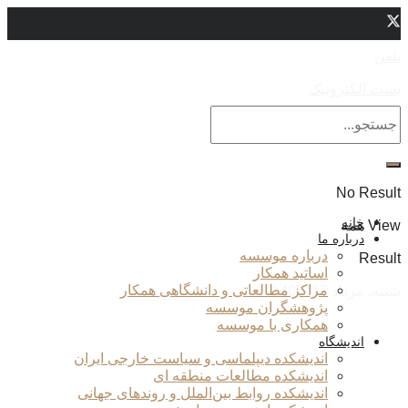
تلفن
پست الکترونیک
No Result
خانه
View همه
درباره ما
درباره موسسه
Result
اساتید همکار
مراکز مطالعاتی و دانشگاهی همکار
شنبه, مرداد 17, 1405
پژوهشگران موسسه
همکاری با موسسه
اندیشگاه
اندیشکده دیپلماسی و سیاست خارجی ایران
اندیشکده مطالعات منطقه ای
اندیشکده روابط بین‌الملل و روندهای جهانی