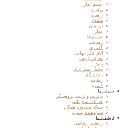
چشم انداز
برآورد
راهبرد
هشدار
ترجمان
مدار
جستارها
رهیافت
گفتارها
اتاق فکر جهانی
بحران پژوهی
پایش
تحلیل استراتژیک
رخدادنگار
رهنامه
قلمرو
خدمات ما
پذیرش و تربیت پژوهشگر
خدمات سازمانی
شبکه مشاوره همگام
شتابدهنده پیشرو
ارتباط با ما
راه‌های ارتباطی