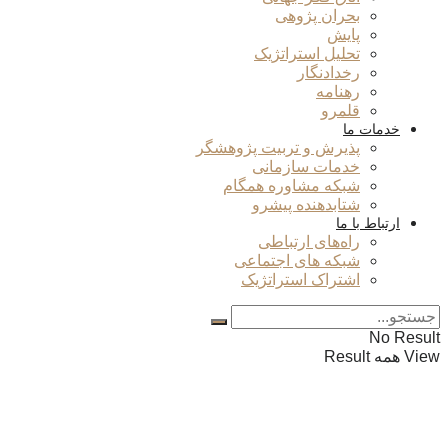
بحران پژوهی
پایش
تحلیل استراتژیک
رخدادنگار
رهنامه
قلمرو
خدمات ما
پذیرش و تربیت پژوهشگر
خدمات سازمانی
شبکه مشاوره همگام
شتابدهنده پیشرو
ارتباط با ما
راه‌های ارتباطی
شبکه های اجتماعی
اشتراک استراتژیک
No Result
View همه Result