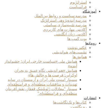
استراتژیوم
فراسیاست
آموزشگاه
مدرسه سیاست و روابط بین‌الملل
مدرسه آینده‌پژوهی استراتژیک
مدرسه شبیه‌سازی سیاستی
آکادمی مهارت های کاربردی
آکادمی زبان انگلیسی
بوت کمپ ها
رویدادها
عکس‌نوشت
نشست‌های هم‌اندیشی
همایش‌ها
همایش ملی «سیاست خارجی ایران؛ چشم‌انداز
آینده»
همایش «هم اندیشی نگاه عمیق به بحران
اوکراین: فرصت ها و چالش ها»
سمینار امنیت ملی ایران و ارمنستان در سایه
تهدیدات و مناقشات منطقه‌ای و فرامنطقه‌ای
سمینار “معادلات ژئوپلیتیک قفقاز، نقش‌آفرینان
منطقه‌ای و فرامنطقه‌ای”
انتشارات
کتاب‌ها و تک‌نگاشت‌ها
ره نگاشت