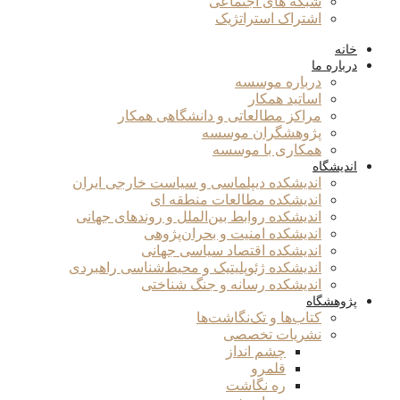
شبکه های اجتماعی
اشتراک استراتژیک
خانه
درباره ما
درباره موسسه
اساتید همکار
مراکز مطالعاتی و دانشگاهی همکار
پژوهشگران موسسه
همکاری با موسسه
اندیشگاه
اندیشکده دیپلماسی و سیاست خارجی ایران
اندیشکده مطالعات منطقه ای
اندیشکده روابط بین‌الملل و روندهای جهانی
اندیشکده امنیت و بحران‌پژوهی
اندیشکده اقتصاد سیاسی جهانی
اندیشکده ژئوپلیتیک و محیط‌شناسی راهبردی
اندیشکده رسانه و جنگ شناختی
پژوهشگاه
کتاب‌ها و تک‌نگاشت‌ها
نشریات تخصصی
چشم انداز
قلمرو
ره نگاشت