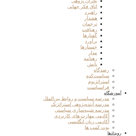
بحران پژوهی
اتاق فکر جهانی
راهبرد
هشدار
ترجمان
رهیافت
گفتارها
برآورد
جستارها
مدار
رهنامه
پایش
رصدگاه
سیاست‌کده
استراتژیوم
فراسیاست
آموزشگاه
مدرسه سیاست و روابط بین‌الملل
مدرسه آینده‌پژوهی استراتژیک
مدرسه شبیه‌سازی سیاستی
آکادمی مهارت های کاربردی
آکادمی زبان انگلیسی
بوت کمپ ها
رویدادها