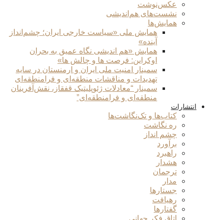
عکس‌نوشت
نشست‌های هم‌اندیشی
همایش‌ها
همایش ملی «سیاست خارجی ایران؛ چشم‌انداز
آینده»
همایش «هم اندیشی نگاه عمیق به بحران
اوکراین: فرصت ها و چالش ها»
سمینار امنیت ملی ایران و ارمنستان در سایه
تهدیدات و مناقشات منطقه‌ای و فرامنطقه‌ای
سمینار “معادلات ژئوپلیتیک قفقاز، نقش‌آفرینان
منطقه‌ای و فرامنطقه‌ای”
انتشارات
کتاب‌ها و تک‌نگاشت‌ها
ره نگاشت
چشم انداز
برآورد
راهبرد
هشدار
ترجمان
مدار
جستارها
رهیافت
گفتارها
اتاق فکر جهانی