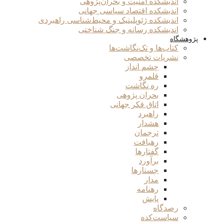
اندیشکده امنیت و بحران‌پژوهی
اندیشکده اقتصاد سیاسی جهانی
اندیشکده ژئوپلیتیک و محیط‌شناسی راهبردی
اندیشکده رسانه و جنگ شناختی
پژوهشگاه
کتاب‌ها و تک‌نگاشت‌ها
نشریات تخصصی
چشم انداز
قلمرو
ره نگاشت
بحران پژوهی
اتاق فکر جهانی
راهبرد
هشدار
ترجمان
رهیافت
گفتارها
برآورد
جستارها
مدار
رهنامه
پایش
رصدگاه
سیاست‌کده