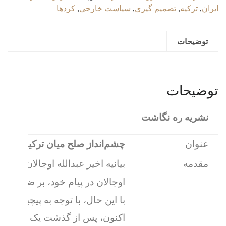
و
ایران
,
ترکیه
,
تصمیم گیری
,
سیاست خارجی
,
کردها
پ‌ک‌ک
پس
توضیحات
از
پیام
اوجالان
عدد
توضیحات
نشریه ره نگاشت
عنوان
چشم‌انداز صلح میان ترکیه و پ‌ک‌
مقدمه
بیانیه اخیر عبدالله اوجالان، ب
اوجالان در پیام خود، بر ضرورت تحکیم روابط برادرانه کرد و ت
با این حال، با توجه به پیچیدگی‌های تاریخی، سیاسی و اجتماعی موجو
اکنون، پس از گذشت یک دهه، مجدد