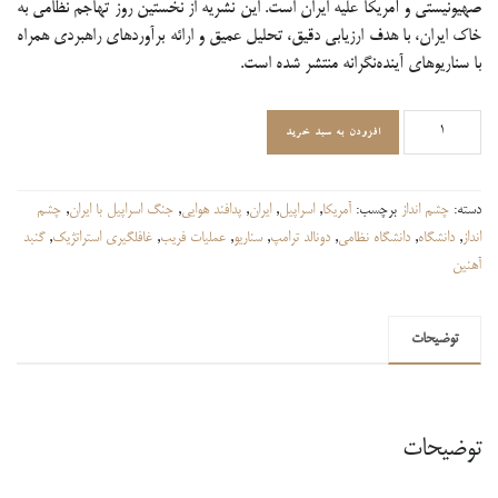
صهیونیستی و آمریکا علیه ایران است. این نشریه از نخستین روز تهاجم نظامی به
خاک ایران، با هدف ارزیابی دقیق، تحلیل عمیق و ارائه برآوردهای راهبردی همراه
با سناریوهای آینده‌نگرانه منتشر شده است.
تاکتیک‌های
افزودن به سبد خرید
عملیات
روانی
رژیم
دسته:
چشم انداز
برچسب:
آمریکا
,
اسراپیل
,
ایران
,
پدافند هوایی
,
جنگ اسراپیل با ایران
,
چشم
صهیونیستی
انداز
,
دانشگاه
,
دانشگاه نظامی
,
دونالد ترامپ
,
سناریو
,
عملیات فریب
,
غافلگیری استراتژیک
,
گنبد
در
آهنین
جنگ
با
توضیحات
ایران
عدد
توضیحات