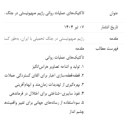
عنوان
تاکتیک‌های عملیات روانی رژیم صهیونیستی در جنگ با ای
تاریخ انتشار
۰۷ تیر ۱۴۰۴
مقدمه
رژیم صهیونیستی در جنگ تحمیلی با ایران، به‌طور گسترده از عملیات روانی (PsyOps) به‌عنوان ابزاری مکمل برای حملات نظامی خود استفاده کرد. این تاکتیک‌ها با هدف تضعیف روحیه ملت ایران، ایجاد شکاف در انسجام داخلی، و القای برتری نظامی و اطلاعاتی رژیم صهیونیستی طراحی شده بودند. عملیات روانی این رژیم، با بهره‌گیری از ابزارهای رسانه‌ای، سایبری، و اطلاعاتی، تلاش کرد تا افکار عمومی داخلی و جهانی را تحت تأثیر قرار دهد و ایران را در موضع ضعف نشان دهد. این نوشتار به تحلیل پنج تاکتیک کلیدی عملیات روانی رژیم صهیونیستی، شامل
فهرست مطالب
مقدمه
تاکتیک‌های عملیات روانی
۱. تولید و اشاعه تصاویر هراس‌انگیز
۲. قطعه‌قطعه‌سازی اخبار برای القای گستردگی حملات
۳. بهره‌گیری از تهدیدات زمان‌مند و ابهام‌آفرینی
۴. نفوذ سایبری-شناختی برای اختلال در فرماندهی
۵. سوءاستفاده از رسانه‌های جهانی برای تغییر واقعیت‌ها
چشم انداز