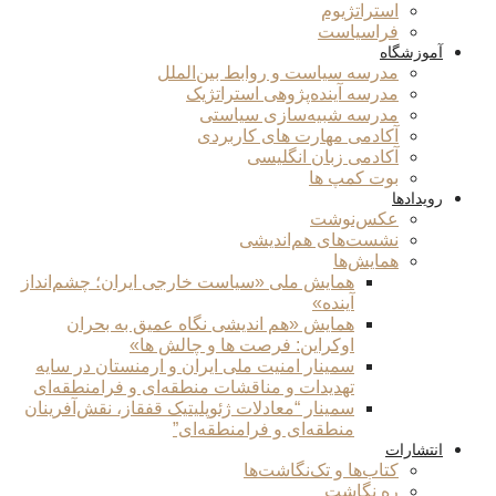
استراتژیوم
فراسیاست
آموزشگاه
مدرسه سیاست و روابط بین‌الملل
مدرسه آینده‌پژوهی استراتژیک
مدرسه شبیه‌سازی سیاستی
آکادمی مهارت های کاربردی
آکادمی زبان انگلیسی
بوت کمپ ها
رویدادها
عکس‌نوشت
نشست‌های هم‌اندیشی
همایش‌ها
همایش ملی «سیاست خارجی ایران؛ چشم‌انداز
آینده»
همایش «هم اندیشی نگاه عمیق به بحران
اوکراین: فرصت ها و چالش ها»
سمینار امنیت ملی ایران و ارمنستان در سایه
تهدیدات و مناقشات منطقه‌ای و فرامنطقه‌ای
سمینار “معادلات ژئوپلیتیک قفقاز، نقش‌آفرینان
منطقه‌ای و فرامنطقه‌ای”
انتشارات
کتاب‌ها و تک‌نگاشت‌ها
ره نگاشت