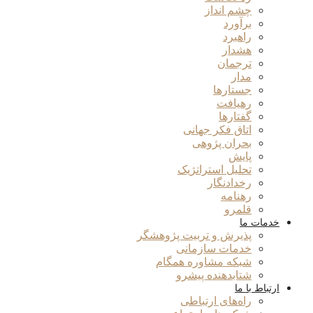
چشم انداز
برآورد
راهبرد
هشدار
ترجمان
مدار
جستارها
رهیافت
گفتارها
اتاق فکر جهانی
بحران پژوهی
پایش
تحلیل استراتژیک
رخدادنگار
رهنامه
قلمرو
خدمات ما
پذیرش و تربیت پژوهشگر
خدمات سازمانی
شبکه مشاوره همگام
شتابدهنده پیشرو
ارتباط با ما
راه‌های ارتباطی