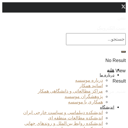
تلفن
پست الکترونیک
No Result
خانه
View همه
درباره ما
درباره موسسه
Result
اساتید همکار
مراکز مطالعاتی و دانشگاهی همکار
شنبه, مرداد 17, 1405
پژوهشگران موسسه
همکاری با موسسه
اندیشگاه
اندیشکده دیپلماسی و سیاست خارجی ایران
اندیشکده مطالعات منطقه ای
اندیشکده روابط بین‌الملل و روندهای جهانی