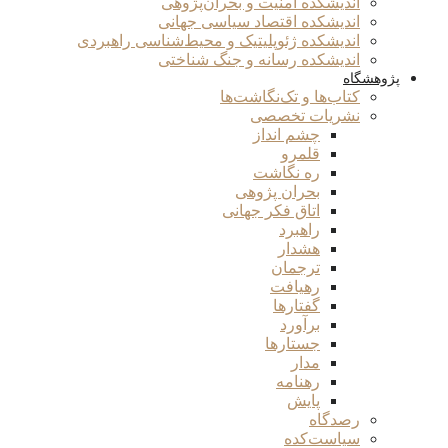
اندیشکده امنیت و بحران‌پژوهی
اندیشکده اقتصاد سیاسی جهانی
اندیشکده ژئوپلیتیک و محیط‌شناسی راهبردی
اندیشکده رسانه و جنگ شناختی
پژوهشگاه
کتاب‌ها و تک‌نگاشت‌ها
نشریات تخصصی
چشم انداز
قلمرو
ره نگاشت
بحران پژوهی
اتاق فکر جهانی
راهبرد
هشدار
ترجمان
رهیافت
گفتارها
برآورد
جستارها
مدار
رهنامه
پایش
رصدگاه
سیاست‌کده