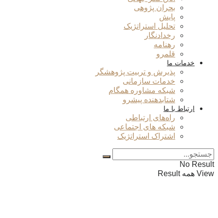
بحران پژوهی
پایش
تحلیل استراتژیک
رخدادنگار
رهنامه
قلمرو
خدمات ما
پذیرش و تربیت پژوهشگر
خدمات سازمانی
شبکه مشاوره همگام
شتابدهنده پیشرو
ارتباط با ما
راه‌های ارتباطی
شبکه های اجتماعی
اشتراک استراتژیک
No Result
View همه Result