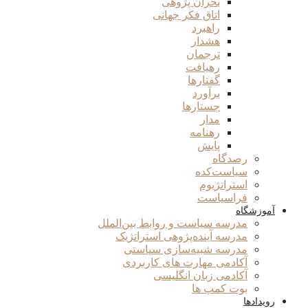
بحران پژوهی
اتاق فکر جهانی
راهبرد
هشدار
ترجمان
رهیافت
گفتارها
برآورد
جستارها
مدار
رهنامه
پایش
رصدگاه
سیاست‌کده
استراتژیوم
فراسیاست
آموزشگاه
مدرسه سیاست و روابط بین‌الملل
مدرسه آینده‌پژوهی استراتژیک
مدرسه شبیه‌سازی سیاستی
آکادمی مهارت های کاربردی
آکادمی زبان انگلیسی
بوت کمپ ها
رویدادها