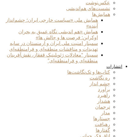
عکس‌نوشت
نشست‌های هم‌اندیشی
همایش‌ها
همایش ملی «سیاست خارجی ایران؛ چشم‌انداز
آینده»
همایش «هم اندیشی نگاه عمیق به بحران
اوکراین: فرصت ها و چالش ها»
سمینار امنیت ملی ایران و ارمنستان در سایه
تهدیدات و مناقشات منطقه‌ای و فرامنطقه‌ای
سمینار “معادلات ژئوپلیتیک قفقاز، نقش‌آفرینان
منطقه‌ای و فرامنطقه‌ای”
انتشارات
کتاب‌ها و تک‌نگاشت‌ها
ره نگاشت
چشم انداز
برآورد
راهبرد
هشدار
ترجمان
مدار
جستارها
رهیافت
گفتارها
اتاق فکر جهانی