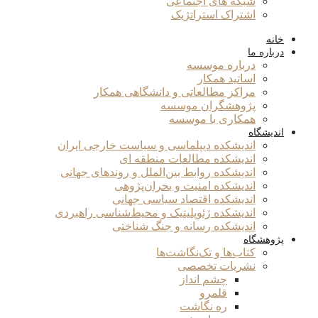
شبکه های اجتماعی
اشتراک استراتژیک
خانه
درباره ما
درباره موسسه
اساتید همکار
مراکز مطالعاتی و دانشگاهی همکار
پژوهشگران موسسه
همکاری با موسسه
اندیشگاه
اندیشکده دیپلماسی و سیاست خارجی ایران
اندیشکده مطالعات منطقه ای
اندیشکده روابط بین‌الملل و روندهای جهانی
اندیشکده امنیت و بحران‌پژوهی
اندیشکده اقتصاد سیاسی جهانی
اندیشکده ژئوپلیتیک و محیط‌شناسی راهبردی
اندیشکده رسانه و جنگ شناختی
پژوهشگاه
کتاب‌ها و تک‌نگاشت‌ها
نشریات تخصصی
چشم انداز
قلمرو
ره نگاشت