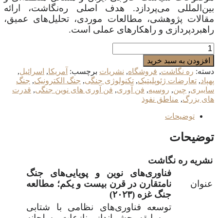
بین‌المللی می‌پردازد. هدف اصلی ره‌نگاشت، ارائه
مقالات پژوهشی، مطالعات موردی، تحلیل‌های عمیق،
راهبردپردازی و راهکارهای عملی است.
فناوری‌های
نوین
افزودن به سبد خرید
و
دسته:
ره نگاشت
,
فروشگاه
,
نشریات
برچسب:
آمریکا
,
اسرائیل
,
پویایی‌های
پهپاد
,
تعارضات ژئوپلیتیک
,
تکنولوژی جنگی
,
جنگ الکترونیک
,
جنگ
جنگ
سایبری
,
چین
,
روسیه
,
فن آوری
,
فن آوری های نوین جنگی
,
قدرت
نامتقارن
های بزرگ
,
مناطق نفوذ
در
قرن
توضیحات
بیست
و
توضیحات
یکم؛
مطالعه
جنگ
نشریه ره نگاشت
غزه
فناوری‌های نوین و پویایی‌های جنگ
(۲۰۲۳)
عنوان
نامتقارن در قرن بیست و یکم
؛
مطالعه
عدد
جنگ غزه (
۲۰۲۳)
توسعه فناوری‌های نظامی با شتابی
بی‌سابقه، چشم‌انداز منازعات مسلحانه