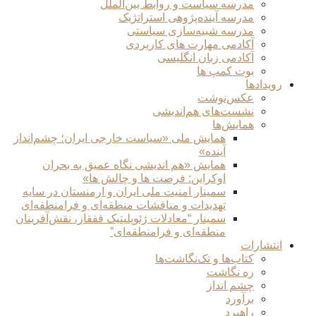
مدرسه سیاست و روابط بین‌الملل
مدرسه آینده‌پژوهی استراتژیک
مدرسه شبیه‌سازی سیاستی
آکادمی مهارت های کاربردی
آکادمی زبان انگلیسی
بوت کمپ ها
رویدادها
عکس‌نوشت
نشست‌های هم‌اندیشی
همایش‌ها
همایش ملی «سیاست خارجی ایران؛ چشم‌انداز
آینده»
همایش «هم اندیشی نگاه عمیق به بحران
اوکراین: فرصت ها و چالش ها»
سمینار امنیت ملی ایران و ارمنستان در سایه
تهدیدات و مناقشات منطقه‌ای و فرامنطقه‌ای
سمینار “معادلات ژئوپلیتیک قفقاز، نقش‌آفرینان
منطقه‌ای و فرامنطقه‌ای”
انتشارات
کتاب‌ها و تک‌نگاشت‌ها
ره نگاشت
چشم انداز
برآورد
راهبرد