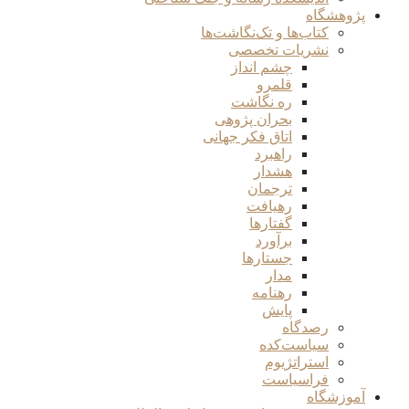
پژوهشگاه
کتاب‌ها و تک‌نگاشت‌ها
نشریات تخصصی
چشم انداز
قلمرو
ره نگاشت
بحران پژوهی
اتاق فکر جهانی
راهبرد
هشدار
ترجمان
رهیافت
گفتارها
برآورد
جستارها
مدار
رهنامه
پایش
رصدگاه
سیاست‌کده
استراتژیوم
فراسیاست
آموزشگاه