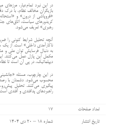
در این نبرد تمام‌عیار، مرزه
بازیگران مخالف نظام، با درک د
«فروپاشی از درون» و «استحاله س
کریدورهای سیاست، اتاق‌های جنگ
رهبری» تعریف می‌شود.
آنچه تحلیل شرایط کنونی را ضرو
ناکارآمدی داخلی» است. از یک سو
به دنبال فرسایش توان ملی و مشر
مکمل این پازل عمل می‌کنند. این
دیپلماتیک، در پی آن است تا نظام 
در این چارچوب، مسئله «جانشینی
محسوب می‌شود. دشمنان با رصد 
پیگیری می‌کنند. تحلیل پیش‌رو، 
راهبردهای پدافندی و آفندی است.
تعداد صفحات
۱۷
تاریخ انتشار
شماره ۱۸ – ۲۰ دی ۱۴۰۴