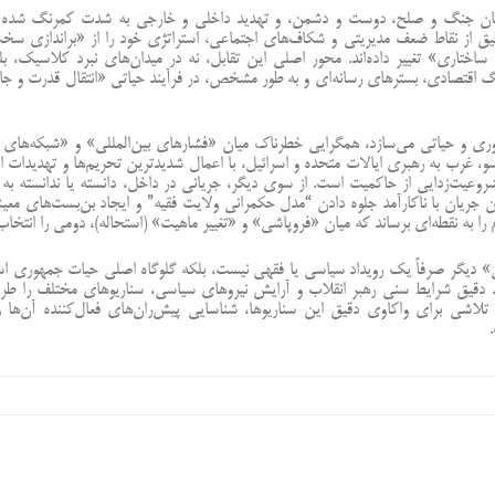
ای میان جنگ و صلح، دوست و دشمن، و تهدید داخلی و خارجی به شدت کمرنگ شده
قیق از نقاط ضعف مدیریتی و شکاف‌های اجتماعی، استراتژی خود را از «براندازی سخ
اختاری» تغییر داده‌اند. محور اصلی این تقابل، نه در میدان‌های نبرد کلاسیک، بل
 اقتصادی، بسترهای رسانه‌ای و به طور مشخص، در فرآیند حیاتی «انتقال قدرت و جا
ری و حیاتی می‌سازد، همگرایی خطرناک میان «فشارهای بین‌المللی» و «شبکه‌های ن
، غرب به رهبری ایالات متحده و اسرائیل، با اعمال شدیدترین تحریم‌ها و تهدیدات ام
وعیت‌زدایی از حاکمیت است. از سوی دیگر، جریانی در داخل، دانسته یا ندانسته به 
 جریان با ناکارآمد جلوه دادن “مدل حکمرانی ولایت فقیه” و ایجاد بن‌بست‌های معی
را به نقطه‌ای برساند که میان «فروپاشی» و «تغییر ماهیت» (استحاله)، دومی را انتخاب
» دیگر صرفاً یک رویداد سیاسی یا فقهی نیست، بلکه گلوگاه اصلی حیات جمهوری ا
دقیق شرایط سنی رهبر انقلاب و آرایش نیروهای سیاسی، سناریوهای مختلف را طر
تلاشی برای واکاوی دقیق این سناریوها، شناسایی پیش‌ران‌های فعال‌کننده آن‌ها و 