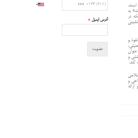
 است.
ت» به
که در
آدرس ایمیل
*
نشینی
فوذ و
نیتی،
عضویت
عنوان
شتی و
 کند.
سلامی
احی و
ارائه