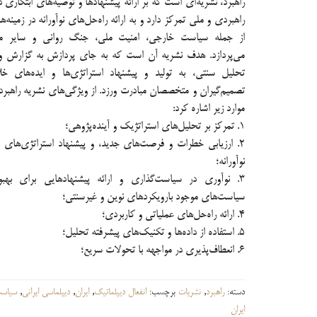
راهبرد، نشریه‌ای است که بر ارائه پیشنهادها و توصیه‌های ابتکاری 
راهبردی و ملی تمرکز دارد و به ارائه راه‌حل‌های نوآورانه در زمینه
از جمله سیاست خارجی، امنیت ملی، جنگ روانی و سایر م
می‌پردازد. هدف نشریه آن است که به جای پردازش به گزارش وض
تحلیل سنتی، به تولید و پیشنهاد استراتژی‌ها و ایده‌های خلا
تصمیم‌گیران و متخصصان مبادرت ورزد. از ویژگی‌های نشریه راهبرد 
موارد زیر اشاره کرد:
۱. تمرکز بر تحلیل‌های استراتژیک و آینده‌پژوهی؛
۲. ارزیابی خطرات و فرصت‌های جدید، و پیشنهاد استراتژی‌های پ
نوآورانه؛
۳. نوآوری در سیاست‌گذاری و ارائه پیشنهادهایی برای بهبود
سیاست‌های موجود بارویکردهای نوین و غیرسنتی؛
۴. ارائه راه‌حل‌های عملیاتی و کاربردی؛
۵. استفاده از داده‌ها و تکنیک‌های پیشرفته تحلیل؛
۶. انعطاف‌پذیری در مواجهه با تحولات سریع؛
دسته:
راهبرد
,
نشریات
برچسب:
انفعال دیپلماتیک
,
ایران
,
دیپلماسی ایرانی
,
سیاس
ایران