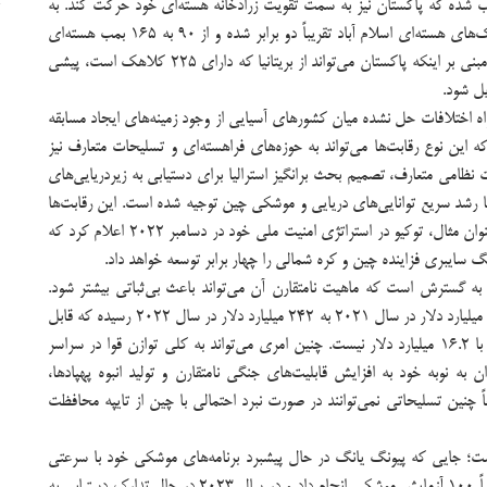
 شده که پاکستان نیز به سمت تقویت زرادخانه هسته‌ای خود حرکت کند. به
نحوی که در مدت کمی بیش از یک دهه، کلاهک‌های هسته‌ای اسلام آباد تقریباً دو برابر شده و از ۹۰ به ۱۶۵ بمب هسته‌ای
رسیده است. همچنین گمانه زنی هایی وجود دارد مبنی بر اینکه پاکستان می‌تواند از بریتانیا که دارای ۲۲۵ کلاهک است، پیشی
ل شود.
اه اختلافات حل نشده میان کشورهای آسیایی از وجود زمینه‌های ایجاد مسابقه
این نوع رقابت‌ها می‌تواند به حوزه‌های فراهسته‌ای و تسلیحات متعارف نیز
 نظامی متعارف، تصمیم بحث برانگیز استرالیا برای دستیابی به زیردریایی‌های
 رشد سریع توانایی‌های دریایی و موشکی چین توجیه شده است. این رقابت‌ها
همچنین در حوزه سایبری نیز مشهود هستند. به عنوان مثال، توکیو در استراتژی امنیت ملی خود در دسامبر ۲۰۲۲ اعلام کرد که
گ سایبری فزاینده چین و کره شمالی را چهار برابر توسعه خواهد داد.
به گسترش است که ماهیت نامتقارن آن می‌تواند باعث بی‌ثباتی بیشتر شود.
هزینه‌های نظامی پکن در دو سال گذشته، از ۲۱۴ میلیارد دلار در سال ۲۰۲۱ به ۲۴۲ میلیارد دلار در سال ۲۰۲۲ رسیده که قابل
قیاس با کل بودجه دفاعی تایوان در سال ۲۰۲۲ با ۱۶.۲ میلیارد دلار نیست. چنین امری می‌تواند به کلی توازن قوا در سراسر
ان به نوبه خود به افزایش قابلیت‌های جنگی نامتقارن و تولید انبوه پهپادها،
چنین تسلیحاتی نمی‌توانند در صورت نبرد احتمالی با چین از تایپه محافظت
ت؛ جایی که پیونگ یانگ در حال پیشبرد برنامه‌های موشکی خود با سرعتی
سرسام آور است. در سال 2022، کره شمالی تقریباً 100 آزمایش موشکی انجام داد و در سال 2023 در حال تدارک دستیابی به