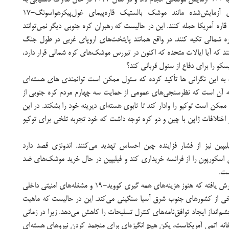
تسلیحات بیشتری است. برخی از موشک‌های آزمایش‌شده‌ مانند موشک بالستیک قاره‌پیمای غول‌پیکرهواسونگ-17
توانند به قاره آمریکا حمله کنند. این در حالیست که رهبران کره جنوبی دیگر نمی‌توانند
ره شمالی تکیه کنند. در واقع همانند پایتخت‌های اروپای غربی در طول جنگ
د که آیا ایالات متحده که اکنون در تیررس موشک‌های کره شمالی قرار دارد،
و را برای دفاع از سئول قربانی کند؟
به این نگرانی ها تأکید کرده که سئول ممکن است توانمندی های هسته‌ای
وجه آن است که نظرسنجی‌های عمومی از حمایت سه چهارم مردم کره جنوبی از
ممکن است توکیو را وادار کند تا تابوی هسته‌ای دیرینه خود را بشکند. در این
 اختلافات ژاپن با چین و دو کره توجه داشت که خود تجربه تلخی برای توکیو
ین نیز از فشار فزاینده چین احساس تهدید می‌کنند. اندونزی قصد دارد
س اسکورپون را از فرانسه خریداری کند و فیلیپین در حال خرید موشک‌های ضد
رقابت‌های تسلیحاتی در حالی در سراسر آسیا گسترش یافته که هنوز هزینه‌های همه گیری کووید-۱۹ و مشغله‌های امنیتی داخلی
رخی از کشورهای جنوب شرق آسیا سنگینی می‌کند. این در حالیست که ماهیت
م‌انداز ایجاد توافق‌نامه‌های کنترل تسلیحات را کاهش می‌دهد. زیرا در زمانی
دخانه اتمی آمریکاست، پکن هیچ انگیزه‌ای برای منجمد کردن نیروهای هسته‌ای