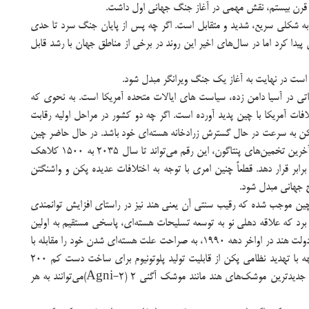
از قرن بیستم، نقش مهمی در آغاز جنگ جهانی اول داشت.
 به شکلی سریع، شدید و متقابل است. اگر چه پس از پایان جنگ سرد تا حدی
دا کرد اما در سال‌های اخیر این روند در برخی از مناطق جهان با رشد قابل
است در نهایت به آغاز یک جنگ ویرانگر مبدل شود.
تی در آسیا دامن زده، سیاست های ایالات متحده آمریکا است. به نحوی که
لافات آمریکا با چین پدید آورده است. اگر چه دو کشور در مراحل اولیه رقابت
ن به سرعت در حال گسترش زرادخانه هسته‌ای خود باشد. در حال حاضر چین
بیش از ۴۰۰ کلاهک هسته‌ای دارد اما بر اساس آخرین تخمین‌های پنتاگون، این رقم می‌تواند تا سال ۲۰۳۵ به ۱۵۰۰ کلاهک
آمریکا در نقطه برابر قرار دهد. قطعاً چنین امری با توجه به اختلافات عدیده پکن و واشنگتن
 جهانی مبدل شود.
چین موجب شده که رقیب سنتی آن یعنی هند نیز در راستای افزایش توانمندی
د برد که علاقه دهلی نو به توسعه تسلیحات هسته‌ای، پاسخی مستقیم به اولین
آزمایش اتمی چین در سال 1964 بود. کما اینکه دولت هند در اواخر دهه 1990، به صراحت علت هسته‌ای شدن خود را مقابله با
چین عنوان کرد. بر اساس برآوردها، هند در مواجهه با تهدید نظامی پکن از قابلیت تولید پلوتونیوم برای ساخت دست کم 200
بمب هسته‌ای برخوردار است. این در حالیست که جدیدترین موشک‌های هند مانند موشک آگنی 2 (Agni-2)می‌توانند به هر