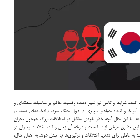
ت کننده شرایط و گاهی نیز تغییر دهنده وضعیت حاکم بر مناسبات منطقه‌ای و
ده آمریکا و اتحاد جماهیر شوروی در طول جنگ سرد، زرادخانه‌های هسته‌ای
ند. با این حال آنچه خطر نابودی متقابل در اختلافات بزرگ همچون بحران
 از بین برد، برخورداری متقارن طرفین از تسلیحات پیشرفته آن زمان و البته عقلانیت رهبران دو
 به عاملی برای تشدید اختلافات و درگیری‌ها نیز مبدل شوند. به عنوان مثال،