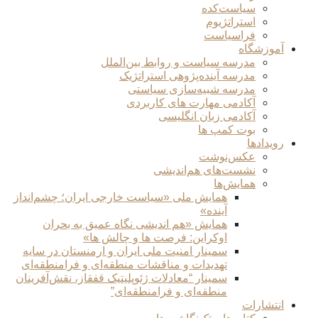
سیاست‌کده
استراتژیوم
فراسیاست
آموزشگاه
مدرسه سیاست و روابط بین‌الملل
مدرسه آینده‌پژوهی استراتژیک
مدرسه شبیه‌سازی سیاستی
آکادمی مهارت های کاربردی
آکادمی زبان انگلیسی
بوت کمپ ها
رویدادها
عکس‌نوشت
نشست‌های هم‌اندیشی
همایش‌ها
همایش ملی «سیاست خارجی ایران؛ چشم‌انداز
آینده»
همایش «هم اندیشی نگاه عمیق به بحران
اوکراین: فرصت ها و چالش ها»
سمینار امنیت ملی ایران و ارمنستان در سایه
تهدیدات و مناقشات منطقه‌ای و فرامنطقه‌ای
سمینار “معادلات ژئوپلیتیک قفقاز، نقش‌آفرینان
منطقه‌ای و فرامنطقه‌ای”
انتشارات