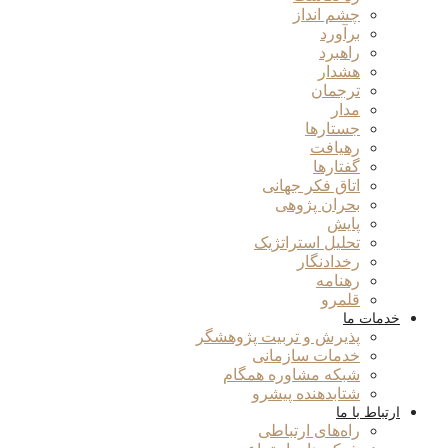
چشم انداز
برآورد
راهبرد
هشدار
ترجمان
مدار
جستارها
رهیافت
گفتارها
اتاق فکر جهانی
بحران پژوهی
پایش
تحلیل استراتژیک
رخدادنگار
رهنامه
قلمرو
خدمات ما
پذیرش و تربیت پژوهشگر
خدمات سازمانی
شبکه مشاوره همگام
شتابدهنده پیشرو
ارتباط با ما
راه‌های ارتباطی