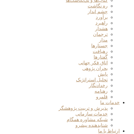
کتاب‌ها و تک‌نگاشت‌ها
ره نگاشت
چشم انداز
برآورد
راهبرد
هشدار
ترجمان
مدار
جستارها
رهیافت
گفتارها
اتاق فکر جهانی
بحران پژوهی
پایش
تحلیل استراتژیک
رخدادنگار
رهنامه
قلمرو
خدمات ما
پذیرش و تربیت پژوهشگر
خدمات سازمانی
شبکه مشاوره همگام
شتابدهنده پیشرو
ارتباط با ما