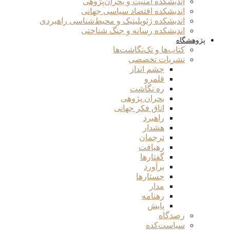
اندیشکده امنیت و بحران‌پژوهی
اندیشکده اقتصاد سیاسی جهانی
اندیشکده ژئوپلیتیک و محیط‌شناسی راهبردی
اندیشکده رسانه و جنگ شناختی
پژوهشگاه
کتاب‌ها و تک‌نگاشت‌ها
نشریات تخصصی
چشم انداز
قلمرو
ره نگاشت
بحران پژوهی
اتاق فکر جهانی
راهبرد
هشدار
ترجمان
رهیافت
گفتارها
برآورد
جستارها
مدار
رهنامه
پایش
رصدگاه
سیاست‌کده