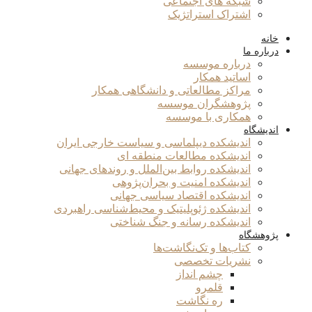
شبکه های اجتماعی
اشتراک استراتژیک
خانه
درباره ما
درباره موسسه
اساتید همکار
مراکز مطالعاتی و دانشگاهی همکار
پژوهشگران موسسه
همکاری با موسسه
اندیشگاه
اندیشکده دیپلماسی و سیاست خارجی ایران
اندیشکده مطالعات منطقه ای
اندیشکده روابط بین‌الملل و روندهای جهانی
اندیشکده امنیت و بحران‌پژوهی
اندیشکده اقتصاد سیاسی جهانی
اندیشکده ژئوپلیتیک و محیط‌شناسی راهبردی
اندیشکده رسانه و جنگ شناختی
پژوهشگاه
کتاب‌ها و تک‌نگاشت‌ها
نشریات تخصصی
چشم انداز
قلمرو
ره نگاشت