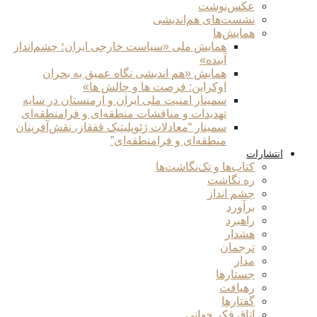
عکس‌نوشت
نشست‌های هم‌اندیشی
همایش‌ها
همایش ملی «سیاست خارجی ایران؛ چشم‌انداز
آینده»
همایش «هم اندیشی نگاه عمیق به بحران
اوکراین: فرصت ها و چالش ها»
سمینار امنیت ملی ایران و ارمنستان در سایه
تهدیدات و مناقشات منطقه‌ای و فرامنطقه‌ای
سمینار “معادلات ژئوپلیتیک قفقاز، نقش‌آفرینان
منطقه‌ای و فرامنطقه‌ای”
انتشارات
کتاب‌ها و تک‌نگاشت‌ها
ره نگاشت
چشم انداز
برآورد
راهبرد
هشدار
ترجمان
مدار
جستارها
رهیافت
گفتارها
اتاق فکر جهانی