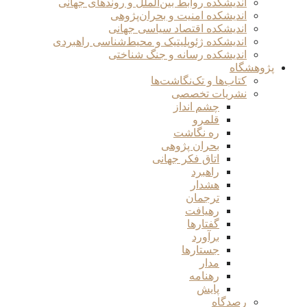
اندیشکده روابط بین‌الملل و روندهای جهانی
اندیشکده امنیت و بحران‌پژوهی
اندیشکده اقتصاد سیاسی جهانی
اندیشکده ژئوپلیتیک و محیط‌شناسی راهبردی
اندیشکده رسانه و جنگ شناختی
پژوهشگاه
کتاب‌ها و تک‌نگاشت‌ها
نشریات تخصصی
چشم انداز
قلمرو
ره نگاشت
بحران پژوهی
اتاق فکر جهانی
راهبرد
هشدار
ترجمان
رهیافت
گفتارها
برآورد
جستارها
مدار
رهنامه
پایش
رصدگاه