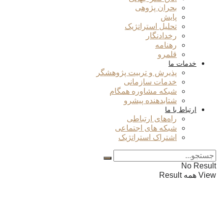
بحران پژوهی
پایش
تحلیل استراتژیک
رخدادنگار
رهنامه
قلمرو
خدمات ما
پذیرش و تربیت پژوهشگر
خدمات سازمانی
شبکه مشاوره همگام
شتابدهنده پیشرو
ارتباط با ما
راه‌های ارتباطی
شبکه های اجتماعی
اشتراک استراتژیک
No Result
View همه Result