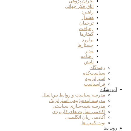
بحران پژوهی
اتاق فکر جهانی
راهبرد
هشدار
ترجمان
رهیافت
گفتارها
برآورد
جستارها
مدار
رهنامه
پایش
رصدگاه
سیاست‌کده
استراتژیوم
فراسیاست
آموزشگاه
مدرسه سیاست و روابط بین‌الملل
مدرسه آینده‌پژوهی استراتژیک
مدرسه شبیه‌سازی سیاستی
آکادمی مهارت های کاربردی
آکادمی زبان انگلیسی
بوت کمپ ها
رویدادها