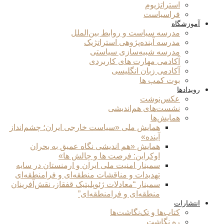
استراتژیوم
فراسیاست
آموزشگاه
مدرسه سیاست و روابط بین‌الملل
مدرسه آینده‌پژوهی استراتژیک
مدرسه شبیه‌سازی سیاستی
آکادمی مهارت های کاربردی
آکادمی زبان انگلیسی
بوت کمپ ها
رویدادها
عکس‌نوشت
نشست‌های هم‌اندیشی
همایش‌ها
همایش ملی «سیاست خارجی ایران؛ چشم‌انداز
آینده»
همایش «هم اندیشی نگاه عمیق به بحران
اوکراین: فرصت ها و چالش ها»
سمینار امنیت ملی ایران و ارمنستان در سایه
تهدیدات و مناقشات منطقه‌ای و فرامنطقه‌ای
سمینار “معادلات ژئوپلیتیک قفقاز، نقش‌آفرینان
منطقه‌ای و فرامنطقه‌ای”
انتشارات
کتاب‌ها و تک‌نگاشت‌ها
ره نگاشت