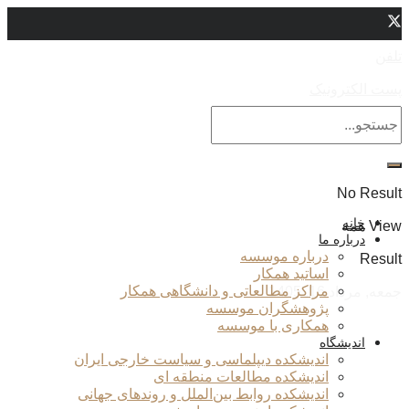
تلفن
پست الکترونیک
No Result
خانه
View همه
درباره ما
درباره موسسه
Result
اساتید همکار
مراکز مطالعاتی و دانشگاهی همکار
جمعه, مرداد 16, 1405
پژوهشگران موسسه
همکاری با موسسه
اندیشگاه
اندیشکده دیپلماسی و سیاست خارجی ایران
اندیشکده مطالعات منطقه ای
اندیشکده روابط بین‌الملل و روندهای جهانی