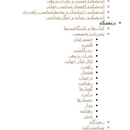
اندیشکده امنیت و بحران‌پژوهی
اندیشکده اقتصاد سیاسی جهانی
اندیشکده ژئوپلیتیک و محیط‌شناسی راهبردی
اندیشکده رسانه و جنگ شناختی
پژوهشگاه
کتاب‌ها و تک‌نگاشت‌ها
نشریات تخصصی
چشم انداز
قلمرو
ره نگاشت
بحران پژوهی
اتاق فکر جهانی
راهبرد
هشدار
ترجمان
رهیافت
گفتارها
برآورد
جستارها
مدار
رهنامه
پایش
رصدگاه
سیاست‌کده