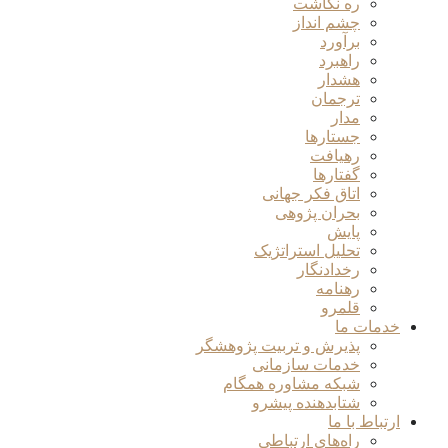
ره نگاشت
چشم انداز
برآورد
راهبرد
هشدار
ترجمان
مدار
جستارها
رهیافت
گفتارها
اتاق فکر جهانی
بحران پژوهی
پایش
تحلیل استراتژیک
رخدادنگار
رهنامه
قلمرو
خدمات ما
پذیرش و تربیت پژوهشگر
خدمات سازمانی
شبکه مشاوره همگام
شتابدهنده پیشرو
ارتباط با ما
راه‌های ارتباطی