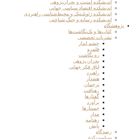
اندیشکده امنیت و بحران‌پژوهی
اندیشکده اقتصاد سیاسی جهانی
اندیشکده ژئوپلیتیک و محیط‌شناسی راهبردی
اندیشکده رسانه و جنگ شناختی
پژوهشگاه
کتاب‌ها و تک‌نگاشت‌ها
نشریات تخصصی
چشم انداز
قلمرو
ره نگاشت
بحران پژوهی
اتاق فکر جهانی
راهبرد
هشدار
ترجمان
رهیافت
گفتارها
برآورد
جستارها
مدار
رهنامه
پایش
رصدگاه
سیاست‌کده