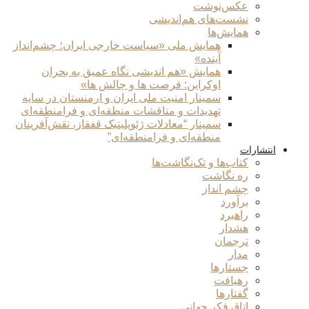
عکس‌نوشت
نشست‌های هم‌اندیشی
همایش‌ها
همایش ملی «سیاست خارجی ایران؛ چشم‌انداز
آینده»
همایش «هم اندیشی نگاه عمیق به بحران
اوکراین: فرصت ها و چالش ها»
سمینار امنیت ملی ایران و ارمنستان در سایه
تهدیدات و مناقشات منطقه‌ای و فرامنطقه‌ای
سمینار “معادلات ژئوپلیتیک قفقاز، نقش‌آفرینان
منطقه‌ای و فرامنطقه‌ای”
انتشارات
کتاب‌ها و تک‌نگاشت‌ها
ره نگاشت
چشم انداز
برآورد
راهبرد
هشدار
ترجمان
مدار
جستارها
رهیافت
گفتارها
اتاق فکر جهانی