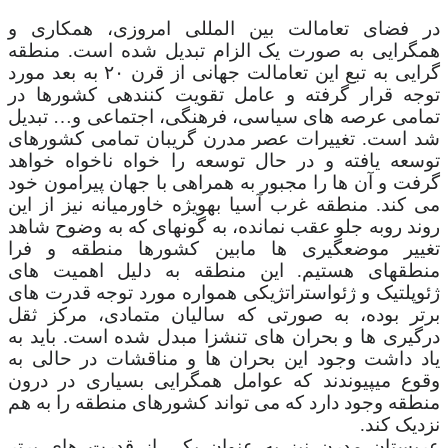
در فضای تعامالت بین المللی امروزی، همکاری و
همگرایی به صورت یک الزام تبدیل شده است. منطقه
گرایی به تبع این تعامالت جهانی از قرن ۲۰ به بعد مورد
توجه قرار گرفته و عامل تقویت کنندهی کشورها در
تمامی عرصه های سیاسی، فرهنگی، اجتماعی و… تبدیل
شد است. تغییرات عصر مدرن گریبان تمامی کشورهای
توسعه یافته و در حال توسعه را خواه ناخواه خواهد
گرفت و آن ها را مجبور به همراهی با جهان پیرامون خود
می کند. منطقه غرب آسیا بهویژه خاورمیانه نیز از این
روند روبه جلو عقب نمانده، به گونهای که به وضوح شاهد
تغییر موضعگیری ها مابین کشورها منطقه و فرا
منطقهای هستیم. این منطقه به دلیل اهمیت های
ژئوپلتیک و ژئواستراتژیکی همواره مورد توجه قدرت های
برتر بوده، به صورتی که سالیان متمادی، مرکز ثقل
درگیری ها و بحران های تنشزا مبدل شده است. باید به
یاد داشت وجود این بحران ها و مناقشات در حالی به
وقوع میپیوندند که عوامل همگرایی بسیاری در درون
منطقه وجود دارد که می تواند کشورهای منطقه را به هم
نزدیک کند.
عربستان مدرن نیز به عنوان یکی از قدرت های برتر