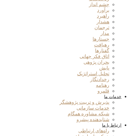
چشم انداز
برآورد
راهبرد
هشدار
ترجمان
مدار
جستارها
رهیافت
گفتارها
اتاق فکر جهانی
بحران پژوهی
پایش
تحلیل استراتژیک
رخدادنگار
رهنامه
قلمرو
خدمات ما
پذیرش و تربیت پژوهشگر
خدمات سازمانی
شبکه مشاوره همگام
شتابدهنده پیشرو
ارتباط با ما
راه‌های ارتباطی