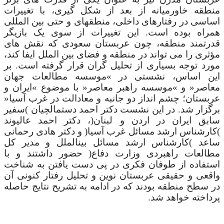
منطقه خاورمیانه از بعد از شکل گیری، با تغییرات
اساسی در رفتارهای داخلی، منطقهای و حتی بین المللی
همراه بوده است. این تغییرات از سوی یک بازیگر
قدرتمند منطقه، چون عربستان سعودی که نقش های
مؤثری را می تواند در منطقه و فضای بین الملل ایفا کند،
مورد توجه بسیاری از تحلیل گران قرار گرفته است. بر
این اساس، نشستی در »موسسه مطالعات جهان
معاصر« و »موسسه راهبر معاصر« با موضوع »ایران و
عربستان؛ چشم انداز دو جانبه و معادالت در غرب آسیا«
برگزار شد. در این نشست دکتر احمد دستمالچیان )سفیر
سابق ایران در اردن و لبنان(، دکتر احمد عالیوند
)کارشناس ارشد مسائل غرب آسیا( و دکتر هادی رحمانی
ساعد )کارشناس ارشد مسائل بینالملل و مدیر کل
مطالعات راهبردی وزارت دفاع( حضور داشتند و با
استفاده از طوفان فکری در پی دست یافتن به شناخت
واقعی و حقیقی عربستان نوین و تحلیل رفتار کنونی آن
در سطح منطقه بودند که در ادامه به تشریح نتایج حاصله
پرداخته خواهد شد.