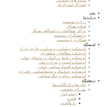
شبکه های اجتماعی
اشتراک استراتژیک
خانه
درباره ما
درباره موسسه
اساتید همکار
مراکز مطالعاتی و دانشگاهی همکار
پژوهشگران موسسه
همکاری با موسسه
اندیشگاه
اندیشکده دیپلماسی و سیاست خارجی ایران
اندیشکده مطالعات منطقه ای
اندیشکده روابط بین‌الملل و روندهای جهانی
اندیشکده امنیت و بحران‌پژوهی
اندیشکده اقتصاد سیاسی جهانی
اندیشکده ژئوپلیتیک و محیط‌شناسی راهبردی
اندیشکده رسانه و جنگ شناختی
پژوهشگاه
کتاب‌ها و تک‌نگاشت‌ها
نشریات تخصصی
چشم انداز
قلمرو
ره نگاشت