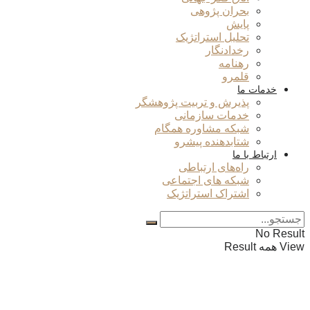
بحران پژوهی
پایش
تحلیل استراتژیک
رخدادنگار
رهنامه
قلمرو
خدمات ما
پذیرش و تربیت پژوهشگر
خدمات سازمانی
شبکه مشاوره همگام
شتابدهنده پیشرو
ارتباط با ما
راه‌های ارتباطی
شبکه های اجتماعی
اشتراک استراتژیک
No Result
View همه Result