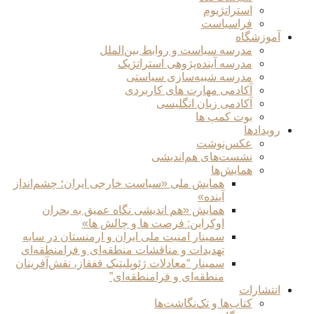
استراتژیوم
فراسیاست
آموزشگاه
مدرسه سیاست و روابط بین‌الملل
مدرسه آینده‌پژوهی استراتژیک
مدرسه شبیه‌سازی سیاستی
آکادمی مهارت های کاربردی
آکادمی زبان انگلیسی
بوت کمپ ها
رویدادها
عکس‌نوشت
نشست‌های هم‌اندیشی
همایش‌ها
همایش ملی «سیاست خارجی ایران؛ چشم‌انداز
آینده»
همایش «هم اندیشی نگاه عمیق به بحران
اوکراین: فرصت ها و چالش ها»
سمینار امنیت ملی ایران و ارمنستان در سایه
تهدیدات و مناقشات منطقه‌ای و فرامنطقه‌ای
سمینار “معادلات ژئوپلیتیک قفقاز، نقش‌آفرینان
منطقه‌ای و فرامنطقه‌ای”
انتشارات
کتاب‌ها و تک‌نگاشت‌ها