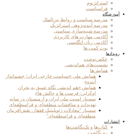
استراتژیوم
فراسیاست
آموزشگاه
مدرسه سیاست و روابط بین‌الملل
مدرسه آینده‌پژوهی استراتژیک
مدرسه شبیه‌سازی سیاستی
آکادمی مهارت های کاربردی
آکادمی زبان انگلیسی
بوت کمپ ها
رویدادها
عکس‌نوشت
نشست‌های هم‌اندیشی
همایش‌ها
همایش ملی «سیاست خارجی ایران؛ چشم‌انداز
آینده»
همایش «هم اندیشی نگاه عمیق به بحران
اوکراین: فرصت ها و چالش ها»
سمینار امنیت ملی ایران و ارمنستان در سایه
تهدیدات و مناقشات منطقه‌ای و فرامنطقه‌ای
سمینار “معادلات ژئوپلیتیک قفقاز، نقش‌آفرینان
منطقه‌ای و فرامنطقه‌ای”
انتشارات
کتاب‌ها و تک‌نگاشت‌ها
ره نگاشت