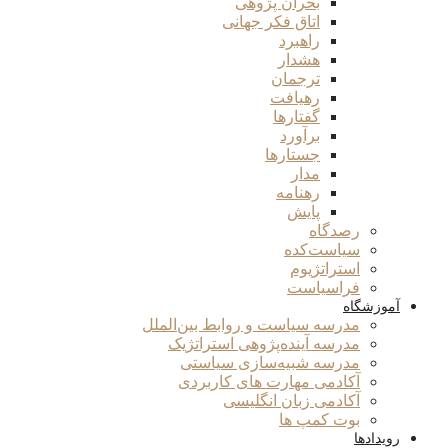
بحران پژوهی
اتاق فکر جهانی
راهبرد
هشدار
ترجمان
رهیافت
گفتارها
برآورد
جستارها
مدار
رهنامه
پایش
رصدگاه
سیاست‌کده
استراتژیوم
فراسیاست
آموزشگاه
مدرسه سیاست و روابط بین‌الملل
مدرسه آینده‌پژوهی استراتژیک
مدرسه شبیه‌سازی سیاستی
آکادمی مهارت های کاربردی
آکادمی زبان انگلیسی
بوت کمپ ها
رویدادها