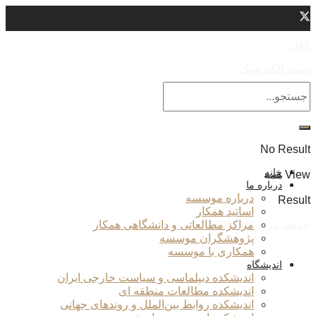
تلفن
پست الکترونیک
No Result
خانه
View همه
درباره ما
درباره موسسه
Result
اساتید همکار
مراکز مطالعاتی و دانشگاهی همکار
جمعه, مرداد 16, 1405
پژوهشگران موسسه
همکاری با موسسه
اندیشگاه
اندیشکده دیپلماسی و سیاست خارجی ایران
اندیشکده مطالعات منطقه ای
اندیشکده روابط بین‌الملل و روندهای جهانی