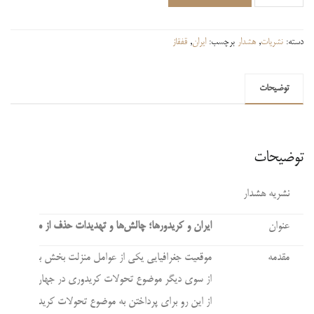
و
کریدورها؛ چالش‌ها
و
دسته:
نشریات
,
هشدار
برچسب:
ایران
,
قفقاز
تهدیدات
حذف
توضیحات
از
معادلات
بین‌المللی
عدد
توضیحات
نشریه هشدار
عنوان
ایران و کریدورها؛ چالش‌ها و تهدیدات حذف از معادلات بین‌
مقدمه
موقعیت جغرافیایی یکی از عوامل منزلت بخش به ایران در 
از سوی دیگر موضوع تحولات کریدوری در جهان و پیامدهای ژ
از این رو برای پرداختن به موضوع تحولات کریدوری مرتبط 