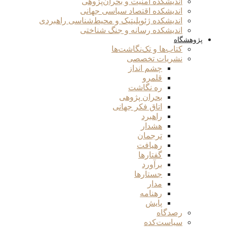
اندیشکده امنیت و بحران‌پژوهی
اندیشکده اقتصاد سیاسی جهانی
اندیشکده ژئوپلیتیک و محیط‌شناسی راهبردی
اندیشکده رسانه و جنگ شناختی
پژوهشگاه
کتاب‌ها و تک‌نگاشت‌ها
نشریات تخصصی
چشم انداز
قلمرو
ره نگاشت
بحران پژوهی
اتاق فکر جهانی
راهبرد
هشدار
ترجمان
رهیافت
گفتارها
برآورد
جستارها
مدار
رهنامه
پایش
رصدگاه
سیاست‌کده