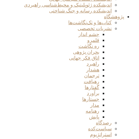
اندیشکده ژئوپلیتیک و محیط‌شناسی راهبردی
اندیشکده رسانه و جنگ شناختی
پژوهشگاه
کتاب‌ها و تک‌نگاشت‌ها
نشریات تخصصی
چشم انداز
قلمرو
ره نگاشت
بحران پژوهی
اتاق فکر جهانی
راهبرد
هشدار
ترجمان
رهیافت
گفتارها
برآورد
جستارها
مدار
رهنامه
پایش
رصدگاه
سیاست‌کده
استراتژیوم