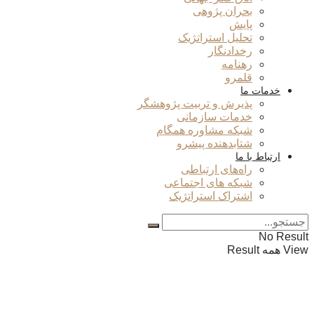
بحران پژوهی
پایش
تحلیل استراتژیک
رخدادنگار
رهنامه
قلمرو
خدمات ما
پذیرش و تربیت پژوهشگر
خدمات سازمانی
شبکه مشاوره همگام
شتابدهنده پیشرو
ارتباط با ما
راه‌های ارتباطی
شبکه های اجتماعی
اشتراک استراتژیک
No Result
View همه Result