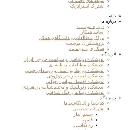
شبکه های اجتماعی
اشتراک استراتژیک
خانه
درباره ما
درباره موسسه
اساتید همکار
مراکز مطالعاتی و دانشگاهی همکار
پژوهشگران موسسه
همکاری با موسسه
اندیشگاه
اندیشکده دیپلماسی و سیاست خارجی ایران
اندیشکده مطالعات منطقه ای
اندیشکده روابط بین‌الملل و روندهای جهانی
اندیشکده امنیت و بحران‌پژوهی
اندیشکده اقتصاد سیاسی جهانی
اندیشکده ژئوپلیتیک و محیط‌شناسی راهبردی
اندیشکده رسانه و جنگ شناختی
پژوهشگاه
کتاب‌ها و تک‌نگاشت‌ها
نشریات تخصصی
چشم انداز
قلمرو
ره نگاشت