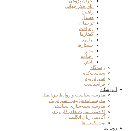
بحران پژوهی
اتاق فکر جهانی
راهبرد
هشدار
ترجمان
رهیافت
گفتارها
برآورد
جستارها
مدار
رهنامه
پایش
رصدگاه
سیاست‌کده
استراتژیوم
فراسیاست
آموزشگاه
مدرسه سیاست و روابط بین‌الملل
مدرسه آینده‌پژوهی استراتژیک
مدرسه شبیه‌سازی سیاستی
آکادمی مهارت های کاربردی
آکادمی زبان انگلیسی
بوت کمپ ها
رویدادها