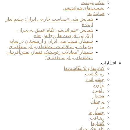
عکس‌نوشت
نشست‌های هم‌اندیشی
همایش‌ها
همایش ملی «سیاست خارجی ایران؛ چشم‌انداز
آینده»
همایش «هم اندیشی نگاه عمیق به بحران
اوکراین: فرصت ها و چالش ها»
سمینار امنیت ملی ایران و ارمنستان در سایه
تهدیدات و مناقشات منطقه‌ای و فرامنطقه‌ای
سمینار “معادلات ژئوپلیتیک قفقاز، نقش‌آفرینان
منطقه‌ای و فرامنطقه‌ای”
انتشارات
کتاب‌ها و تک‌نگاشت‌ها
ره نگاشت
چشم انداز
برآورد
راهبرد
هشدار
ترجمان
مدار
جستارها
رهیافت
گفتارها
اتاق فکر جهانی