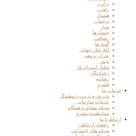
برآورد
راهبرد
هشدار
ترجمان
مدار
جستارها
رهیافت
گفتارها
اتاق فکر جهانی
بحران پژوهی
پایش
تحلیل استراتژیک
رخدادنگار
رهنامه
قلمرو
خدمات ما
پذیرش و تربیت پژوهشگر
خدمات سازمانی
شبکه مشاوره همگام
شتابدهنده پیشرو
ارتباط با ما
راه‌های ارتباطی
شبکه های اجتماعی