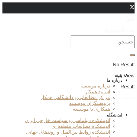
تلفن
پست الکترونیک
No Result
خانه
View همه
درباره ما
درباره موسسه
Result
اساتید همکار
مراکز مطالعاتی و دانشگاهی همکار
جمعه, مرداد 16, 1405
پژوهشگران موسسه
همکاری با موسسه
اندیشگاه
اندیشکده دیپلماسی و سیاست خارجی ایران
اندیشکده مطالعات منطقه ای
اندیشکده روابط بین‌الملل و روندهای جهانی