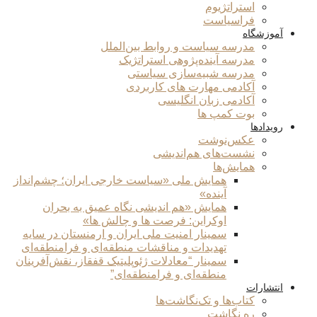
استراتژیوم
فراسیاست
آموزشگاه
مدرسه سیاست و روابط بین‌الملل
مدرسه آینده‌پژوهی استراتژیک
مدرسه شبیه‌سازی سیاستی
آکادمی مهارت های کاربردی
آکادمی زبان انگلیسی
بوت کمپ ها
رویدادها
عکس‌نوشت
نشست‌های هم‌اندیشی
همایش‌ها
همایش ملی «سیاست خارجی ایران؛ چشم‌انداز
آینده»
همایش «هم اندیشی نگاه عمیق به بحران
اوکراین: فرصت ها و چالش ها»
سمینار امنیت ملی ایران و ارمنستان در سایه
تهدیدات و مناقشات منطقه‌ای و فرامنطقه‌ای
سمینار “معادلات ژئوپلیتیک قفقاز، نقش‌آفرینان
منطقه‌ای و فرامنطقه‌ای”
انتشارات
کتاب‌ها و تک‌نگاشت‌ها
ره نگاشت