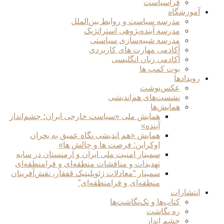
فراسیاست
آموزشگاه
مدرسه سیاست و روابط بین‌الملل
مدرسه آینده‌پژوهی استراتژیک
مدرسه شبیه‌سازی سیاستی
آکادمی مهارت های کاربردی
آکادمی زبان انگلیسی
بوت کمپ ها
رویدادها
عکس‌نوشت
نشست‌های هم‌اندیشی
همایش‌ها
همایش ملی «سیاست خارجی ایران؛ چشم‌انداز
آینده»
همایش «هم اندیشی نگاه عمیق به بحران
اوکراین: فرصت ها و چالش ها»
سمینار امنیت ملی ایران و ارمنستان در سایه
تهدیدات و مناقشات منطقه‌ای و فرامنطقه‌ای
سمینار “معادلات ژئوپلیتیک قفقاز، نقش‌آفرینان
منطقه‌ای و فرامنطقه‌ای”
انتشارات
کتاب‌ها و تک‌نگاشت‌ها
ره نگاشت
چشم انداز