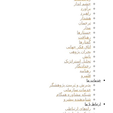
چشم انداز
برآورد
راهبرد
هشدار
ترجمان
مدار
جستارها
رهیافت
گفتارها
اتاق فکر جهانی
بحران پژوهی
پایش
تحلیل استراتژیک
رخدادنگار
رهنامه
قلمرو
خدمات ما
پذیرش و تربیت پژوهشگر
خدمات سازمانی
شبکه مشاوره همگام
شتابدهنده پیشرو
ارتباط با ما
راه‌های ارتباطی