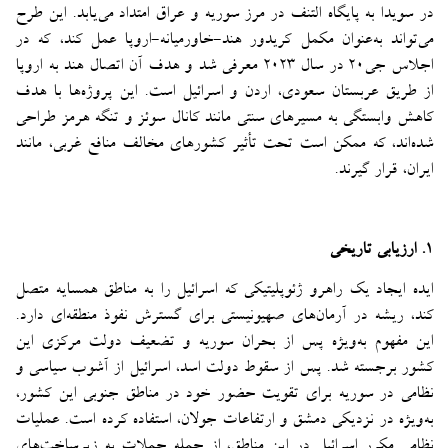
در سویدا به پایگاه التنف در مرز سوریه و عراق امتداد می‌یابد. این طرح
می‌تواند به‌عنوان مکمل کریدور هند-خاورمیانه-اروپا عمل کند، که در
اجلاس جی۲۰ در سال ۲۰۲۳ معرفی شد و هدف آن اتصال هند به اروپا
از طریق عربستان سعودی، اردن و اسرائیل است. این پروژه‌ها با هدف
کاهش وابستگی به مسیرهای سنتی مانند کانال سوئز و تنگه هرمز طراحی
شده‌اند، که ممکن است تحت تأثیر کشورهای مخالف منافع غربی، مانند
ایران، قرار گیرند.
۱. ارزیابی تاریخی
ایده ایجاد یک راهرو ژئوپلیتیکی که اسرائیل را به مناطق همسایه متصل
کند، ریشه در آرمان‌های صهیونیستی برای گسترش نفوذ منطقه‌ای دارد.
این مفهوم به‌ویژه پس از بحران سوریه و تضعیف دولت مرکزی این
کشور برجسته شد. پس از سقوط دولت اسد، اسرائیل از آشوب سیاسی و
نظامی در سوریه برای تقویت حضور خود در مناطق جنوبی این کشور،
به‌ویژه در نزدیکی دمشق و ارتفاعات جولان، استفاده کرده است. عملیات
نظامی مکرر اسرائیل در این مناطق، از جمله حملات به زیرساخت‌های