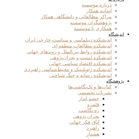
درباره موسسه
اساتید همکار
مراکز مطالعاتی و دانشگاهی همکار
پژوهشگران موسسه
همکاری با موسسه
اندیشگاه
اندیشکده دیپلماسی و سیاست خارجی ایران
اندیشکده مطالعات منطقه ای
اندیشکده روابط بین‌الملل و روندهای جهانی
اندیشکده امنیت و بحران‌پژوهی
اندیشکده اقتصاد سیاسی جهانی
اندیشکده ژئوپلیتیک و محیط‌شناسی راهبردی
اندیشکده رسانه و جنگ شناختی
پژوهشگاه
کتاب‌ها و تک‌نگاشت‌ها
نشریات تخصصی
چشم انداز
قلمرو
ره نگاشت
بحران پژوهی
اتاق فکر جهانی
راهبرد
هشدار