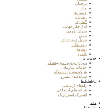
ترجمان
مدار
جستارها
رهیافت
گفتارها
اتاق فکر جهانی
بحران پژوهی
پایش
تحلیل استراتژیک
رخدادنگار
رهنامه
قلمرو
خدمات ما
پذیرش و تربیت پژوهشگر
خدمات سازمانی
شبکه مشاوره همگام
شتابدهنده پیشرو
ارتباط با ما
راه‌های ارتباطی
شبکه های اجتماعی
اشتراک استراتژیک
خانه
درباره ما