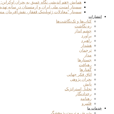
همایش «هم اندیشی نگاه عمیق به بحران اوکراین:
سمینار امنیت ملی ایران و ارمنستان در سایه تهدی
سمینار “معادلات ژئوپلیتیک قفقاز، نقش‌آفرینان من
انتشارات
کتاب‌ها و تک‌نگاشت‌ها
ره نگاشت
چشم انداز
برآورد
راهبرد
هشدار
ترجمان
مدار
جستارها
رهیافت
گفتارها
اتاق فکر جهانی
بحران پژوهی
پایش
تحلیل استراتژیک
رخدادنگار
رهنامه
قلمرو
خدمات ما
پذیرش و تربیت پژوهشگر