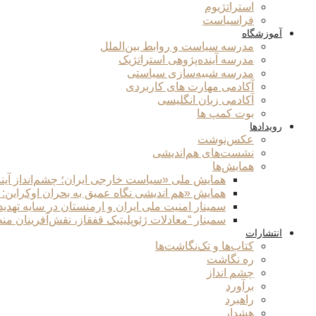
استراتژیوم
فراسیاست
آموزشگاه
مدرسه سیاست و روابط بین‌الملل
مدرسه آینده‌پژوهی استراتژیک
مدرسه شبیه‌سازی سیاستی
آکادمی مهارت های کاربردی
آکادمی زبان انگلیسی
بوت کمپ ها
رویدادها
عکس‌نوشت
نشست‌های هم‌اندیشی
همایش‌ها
همایش ملی «سیاست خارجی ایران؛ چشم‌انداز آین
همایش «هم اندیشی نگاه عمیق به بحران اوکراین:
سمینار امنیت ملی ایران و ارمنستان در سایه تهدی
سمینار “معادلات ژئوپلیتیک قفقاز، نقش‌آفرینان من
انتشارات
کتاب‌ها و تک‌نگاشت‌ها
ره نگاشت
چشم انداز
برآورد
راهبرد
هشدار