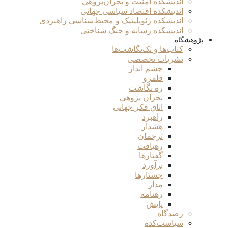
اندیشکده امنیت و بحران‌پژوهی
اندیشکده اقتصاد سیاسی جهانی
اندیشکده ژئوپلیتیک و محیط‌شناسی راهبردی
اندیشکده رسانه و جنگ شناختی
پژوهشگاه
کتاب‌ها و تک‌نگاشت‌ها
نشریات تخصصی
چشم انداز
قلمرو
ره نگاشت
بحران پژوهی
اتاق فکر جهانی
راهبرد
هشدار
ترجمان
رهیافت
گفتارها
برآورد
جستارها
مدار
رهنامه
پایش
رصدگاه
سیاست‌کده