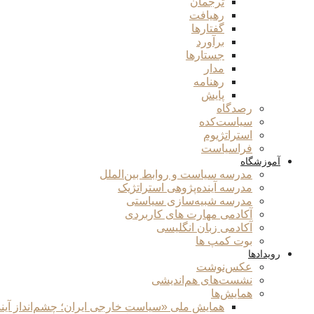
ترجمان
رهیافت
گفتارها
برآورد
جستارها
مدار
رهنامه
پایش
رصدگاه
سیاست‌کده
استراتژیوم
فراسیاست
آموزشگاه
مدرسه سیاست و روابط بین‌الملل
مدرسه آینده‌پژوهی استراتژیک
مدرسه شبیه‌سازی سیاستی
آکادمی مهارت های کاربردی
آکادمی زبان انگلیسی
بوت کمپ ها
رویدادها
عکس‌نوشت
نشست‌های هم‌اندیشی
همایش‌ها
همایش ملی «سیاست خارجی ایران؛ چشم‌انداز آین