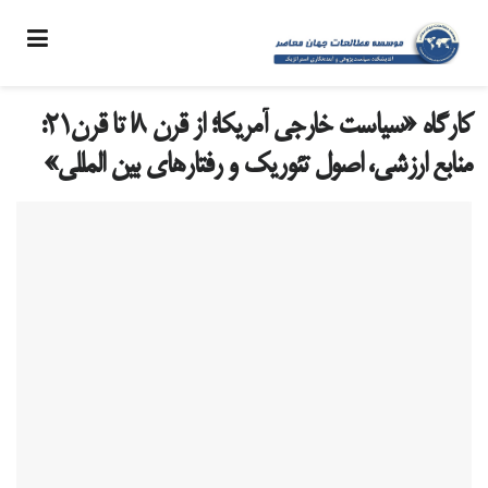
کارگاه «سیاست خارجی آمریکا؛ از قرن ۸ا تا قرن۲۱:
منابع ارزشی، اصول تئوریک و رفتارهای بین المللی»