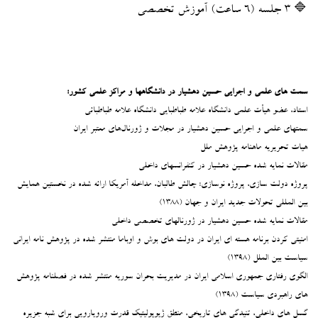
🔷 ۳ جلسه (۶ ساعت) آموزش تخصصی
سمت های علمی و اجرایی حسین دهشیار در دانشگاهها و مراکز علمی کشور:
استاد، عضو هیأت علمی دانشگاه علامه طباطبایی دانشگاه علامه طباطبائی
سمتهای علمی و اجرایی حسین دهشیار در مجلات و ژورنال‌های معتبر ایران
هیات تحریریه ماهنامه پژوهش ملل
مقالات نمایه شده حسین دهشیار در کنفرانسهای داخلی
پروژه دولت سازی، پروژه نوسازی: چالش طالبان، مداخله آمریکا ارائه شده در نخستین همایش
بین المللی تحولات جدید ایران و جهان (۱۳۸۸)
مقالات نمایه شده حسین دهشیار در ژورنالهای تخصصی داخلی
امنیتی کردن برنامه هسته ای ایران در دولت های بوش و اوباما منتشر شده در پژوهش نامه ایرانی
سیاست بین الملل (۱۳۹۸)
الگوی رفتاری جمهوری اسلامی ایران در مدیریت بحران سوریه منتشر شده در فصلنامه پژوهش
های راهبردی سیاست (۱۳۹۸)
گسل های داخلی، تنیدگی های تاریخی، منطق ژیوپولیتیک قدرت ورویارویی برای شبه جزیره