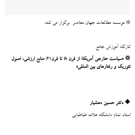
❇️ موسسه مطالعات جهان معاصر برگزار می کند:
کارگاه آموزش جامع
💢 «سیاست خارجی آمریکا؛ از قرن ۸ا تا قرن۲۱: منابع ارزشی، اصول
تئوریک و رفتارهای بین المللی»
🔶 دکتر حسین دهشیار
استاد تمام دانشگاه علامه طباطبایی