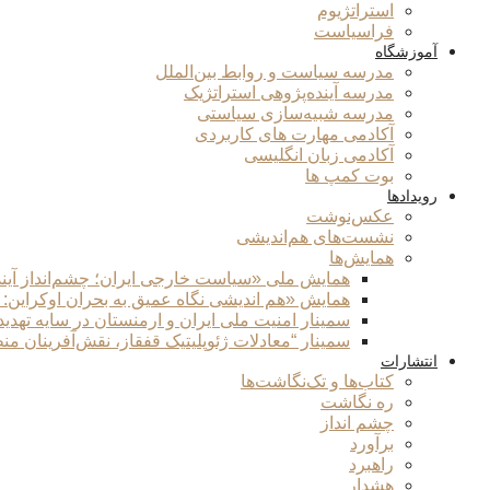
استراتژیوم
فراسیاست
آموزشگاه
مدرسه سیاست و روابط بین‌الملل
مدرسه آینده‌پژوهی استراتژیک
مدرسه شبیه‌سازی سیاستی
آکادمی مهارت های کاربردی
آکادمی زبان انگلیسی
بوت کمپ ها
رویدادها
عکس‌نوشت
نشست‌های هم‌اندیشی
همایش‌ها
همایش ملی «سیاست خارجی ایران؛ چشم‌انداز آین
همایش «هم اندیشی نگاه عمیق به بحران اوکراین:
سمینار امنیت ملی ایران و ارمنستان در سایه تهدی
سمینار “معادلات ژئوپلیتیک قفقاز، نقش‌آفرینان من
انتشارات
کتاب‌ها و تک‌نگاشت‌ها
ره نگاشت
چشم انداز
برآورد
راهبرد
هشدار