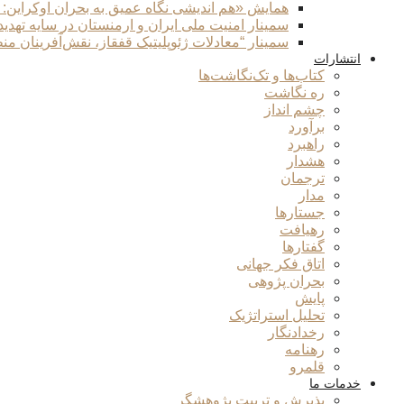
همایش «هم اندیشی نگاه عمیق به بحران اوکراین:
سمینار امنیت ملی ایران و ارمنستان در سایه تهدی
سمینار “معادلات ژئوپلیتیک قفقاز، نقش‌آفرینان من
انتشارات
کتاب‌ها و تک‌نگاشت‌ها
ره نگاشت
چشم انداز
برآورد
راهبرد
هشدار
ترجمان
مدار
جستارها
رهیافت
گفتارها
اتاق فکر جهانی
بحران پژوهی
پایش
تحلیل استراتژیک
رخدادنگار
رهنامه
قلمرو
خدمات ما
پذیرش و تربیت پژوهشگر