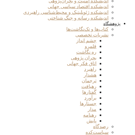
اندیشکده امنیت و بحران‌پژوهی
اندیشکده اقتصاد سیاسی جهانی
اندیشکده ژئوپلیتیک و محیط‌شناسی راهبردی
اندیشکده رسانه و جنگ شناختی
پژوهشگاه
کتاب‌ها و تک‌نگاشت‌ها
نشریات تخصصی
چشم انداز
قلمرو
ره نگاشت
بحران پژوهی
اتاق فکر جهانی
راهبرد
هشدار
ترجمان
رهیافت
گفتارها
برآورد
جستارها
مدار
رهنامه
پایش
رصدگاه
سیاست‌کده