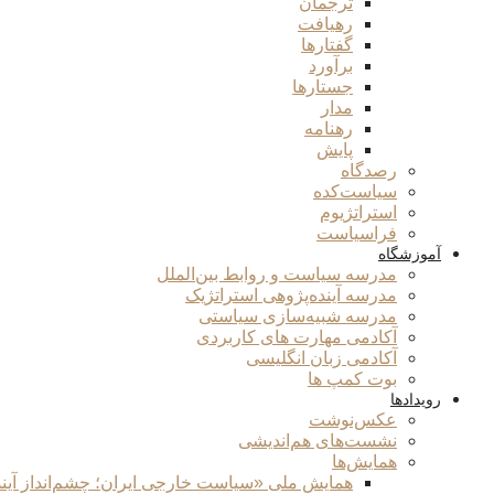
ترجمان
رهیافت
گفتارها
برآورد
جستارها
مدار
رهنامه
پایش
رصدگاه
سیاست‌کده
استراتژیوم
فراسیاست
آموزشگاه
مدرسه سیاست و روابط بین‌الملل
مدرسه آینده‌پژوهی استراتژیک
مدرسه شبیه‌سازی سیاستی
آکادمی مهارت های کاربردی
آکادمی زبان انگلیسی
بوت کمپ ها
رویدادها
عکس‌نوشت
نشست‌های هم‌اندیشی
همایش‌ها
همایش ملی «سیاست خارجی ایران؛ چشم‌انداز آین