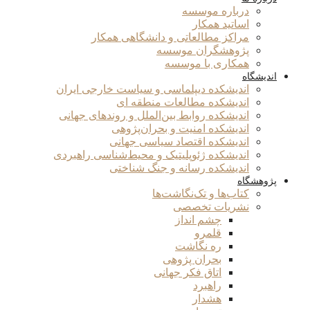
درباره موسسه
اساتید همکار
مراکز مطالعاتی و دانشگاهی همکار
پژوهشگران موسسه
همکاری با موسسه
اندیشگاه
اندیشکده دیپلماسی و سیاست خارجی ایران
اندیشکده مطالعات منطقه ای
اندیشکده روابط بین‌الملل و روندهای جهانی
اندیشکده امنیت و بحران‌پژوهی
اندیشکده اقتصاد سیاسی جهانی
اندیشکده ژئوپلیتیک و محیط‌شناسی راهبردی
اندیشکده رسانه و جنگ شناختی
پژوهشگاه
کتاب‌ها و تک‌نگاشت‌ها
نشریات تخصصی
چشم انداز
قلمرو
ره نگاشت
بحران پژوهی
اتاق فکر جهانی
راهبرد
هشدار