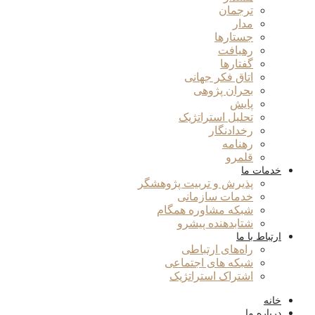
ترجمان
مدار
جستارها
رهیافت
گفتارها
اتاق فکر جهانی
بحران پژوهی
پایش
تحلیل استراتژیک
رخدادنگار
رهنامه
قلمرو
خدمات ما
پذیرش و تربیت پژوهشگر
خدمات سازمانی
شبکه مشاوره همگام
شتابدهنده پیشرو
ارتباط با ما
راه‌های ارتباطی
شبکه های اجتماعی
اشتراک استراتژیک
خانه
درباره ما