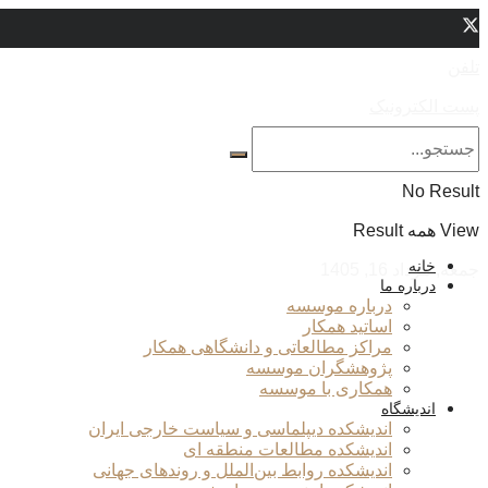
تلفن
پست الکترونیک
No Result
View همه Result
خانه
جمعه, مرداد 16, 1405
درباره ما
درباره موسسه
اساتید همکار
مراکز مطالعاتی و دانشگاهی همکار
پژوهشگران موسسه
همکاری با موسسه
اندیشگاه
اندیشکده دیپلماسی و سیاست خارجی ایران
اندیشکده مطالعات منطقه ای
اندیشکده روابط بین‌الملل و روندهای جهانی