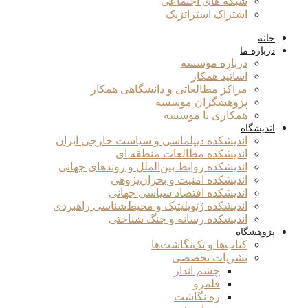
شبکه های اجتماعی
اشتراک استراتژیک
خانه
درباره ما
درباره موسسه
اساتید همکار
مراکز مطالعاتی و دانشگاهی همکار
پژوهشگران موسسه
همکاری با موسسه
اندیشگاه
اندیشکده دیپلماسی و سیاست خارجی ایران
اندیشکده مطالعات منطقه ای
اندیشکده روابط بین‌الملل و روندهای جهانی
اندیشکده امنیت و بحران‌پژوهی
اندیشکده اقتصاد سیاسی جهانی
اندیشکده ژئوپلیتیک و محیط‌شناسی راهبردی
اندیشکده رسانه و جنگ شناختی
پژوهشگاه
کتاب‌ها و تک‌نگاشت‌ها
نشریات تخصصی
چشم انداز
قلمرو
ره نگاشت