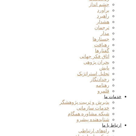
چشم انداز
برآورد
راهبرد
هشدار
ترجمان
مدار
جستارها
رهیافت
گفتارها
اتاق فکر جهانی
بحران پژوهی
پایش
تحلیل استراتژیک
رخدادنگار
رهنامه
قلمرو
خدمات ما
پذیرش و تربیت پژوهشگر
خدمات سازمانی
شبکه مشاوره همگام
شتابدهنده پیشرو
ارتباط با ما
راه‌های ارتباطی