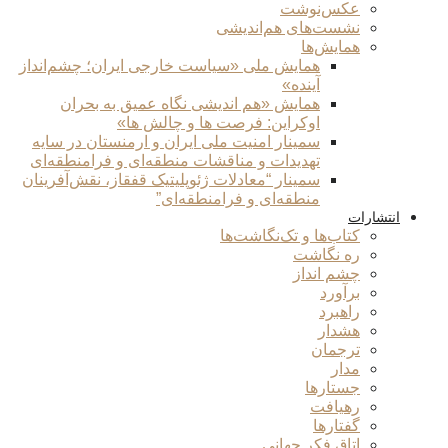
عکس‌نوشت
نشست‌های هم‌اندیشی
همایش‌ها
همایش ملی «سیاست خارجی ایران؛ چشم‌انداز
آینده»
همایش «هم اندیشی نگاه عمیق به بحران
اوکراین: فرصت ها و چالش ها»
سمینار امنیت ملی ایران و ارمنستان در سایه
تهدیدات و مناقشات منطقه‌ای و فرامنطقه‌ای
سمینار “معادلات ژئوپلیتیک قفقاز، نقش‌آفرینان
منطقه‌ای و فرامنطقه‌ای”
انتشارات
کتاب‌ها و تک‌نگاشت‌ها
ره نگاشت
چشم انداز
برآورد
راهبرد
هشدار
ترجمان
مدار
جستارها
رهیافت
گفتارها
اتاق فکر جهانی