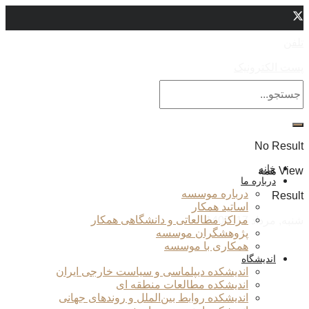
تلفن
پست الکترونیک
No Result
خانه
View همه
درباره ما
درباره موسسه
Result
اساتید همکار
مراکز مطالعاتی و دانشگاهی همکار
شنبه, مرداد 17, 1405
پژوهشگران موسسه
همکاری با موسسه
اندیشگاه
اندیشکده دیپلماسی و سیاست خارجی ایران
اندیشکده مطالعات منطقه ای
اندیشکده روابط بین‌الملل و روندهای جهانی