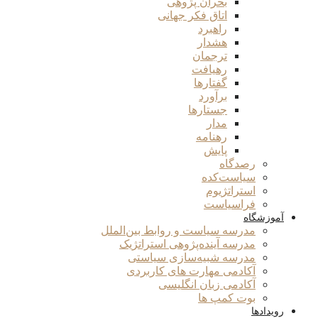
بحران پژوهی
اتاق فکر جهانی
راهبرد
هشدار
ترجمان
رهیافت
گفتارها
برآورد
جستارها
مدار
رهنامه
پایش
رصدگاه
سیاست‌کده
استراتژیوم
فراسیاست
آموزشگاه
مدرسه سیاست و روابط بین‌الملل
مدرسه آینده‌پژوهی استراتژیک
مدرسه شبیه‌سازی سیاستی
آکادمی مهارت های کاربردی
آکادمی زبان انگلیسی
بوت کمپ ها
رویدادها