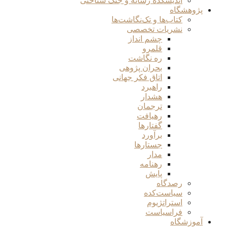
اندیشکده رسانه و جنگ شناختی
پژوهشگاه
کتاب‌ها و تک‌نگاشت‌ها
نشریات تخصصی
چشم انداز
قلمرو
ره نگاشت
بحران پژوهی
اتاق فکر جهانی
راهبرد
هشدار
ترجمان
رهیافت
گفتارها
برآورد
جستارها
مدار
رهنامه
پایش
رصدگاه
سیاست‌کده
استراتژیوم
فراسیاست
آموزشگاه