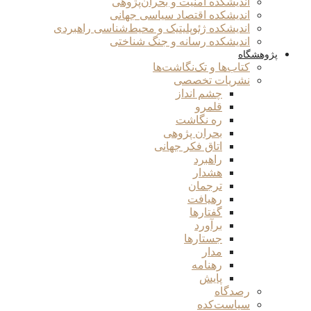
اندیشکده امنیت و بحران‌پژوهی
اندیشکده اقتصاد سیاسی جهانی
اندیشکده ژئوپلیتیک و محیط‌شناسی راهبردی
اندیشکده رسانه و جنگ شناختی
پژوهشگاه
کتاب‌ها و تک‌نگاشت‌ها
نشریات تخصصی
چشم انداز
قلمرو
ره نگاشت
بحران پژوهی
اتاق فکر جهانی
راهبرد
هشدار
ترجمان
رهیافت
گفتارها
برآورد
جستارها
مدار
رهنامه
پایش
رصدگاه
سیاست‌کده