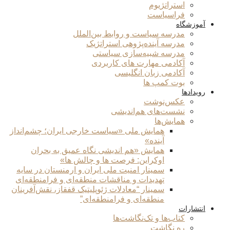
استراتژیوم
فراسیاست
آموزشگاه
مدرسه سیاست و روابط بین‌الملل
مدرسه آینده‌پژوهی استراتژیک
مدرسه شبیه‌سازی سیاستی
آکادمی مهارت های کاربردی
آکادمی زبان انگلیسی
بوت کمپ ها
رویدادها
عکس‌نوشت
نشست‌های هم‌اندیشی
همایش‌ها
همایش ملی «سیاست خارجی ایران؛ چشم‌انداز
آینده»
همایش «هم اندیشی نگاه عمیق به بحران
اوکراین: فرصت ها و چالش ها»
سمینار امنیت ملی ایران و ارمنستان در سایه
تهدیدات و مناقشات منطقه‌ای و فرامنطقه‌ای
سمینار “معادلات ژئوپلیتیک قفقاز، نقش‌آفرینان
منطقه‌ای و فرامنطقه‌ای”
انتشارات
کتاب‌ها و تک‌نگاشت‌ها
ره نگاشت