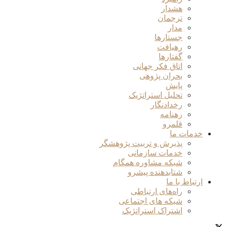
هشدار
ترجمان
مدار
جستارها
رهیافت
گفتارها
اتاق فکر جهانی
بحران پژوهی
پایش
تحلیل استراتژیک
رخدادنگار
رهنامه
قلمرو
خدمات ما
پذیرش و تربیت پژوهشگر
خدمات سازمانی
شبکه مشاوره همگام
شتابدهنده پیشرو
ارتباط با ما
راه‌های ارتباطی
شبکه های اجتماعی
اشتراک استراتژیک