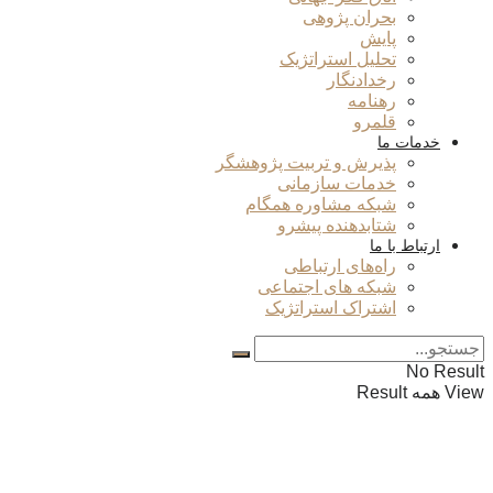
بحران پژوهی
پایش
تحلیل استراتژیک
رخدادنگار
رهنامه
قلمرو
خدمات ما
پذیرش و تربیت پژوهشگر
خدمات سازمانی
شبکه مشاوره همگام
شتابدهنده پیشرو
ارتباط با ما
راه‌های ارتباطی
شبکه های اجتماعی
اشتراک استراتژیک
No Result
View همه Result