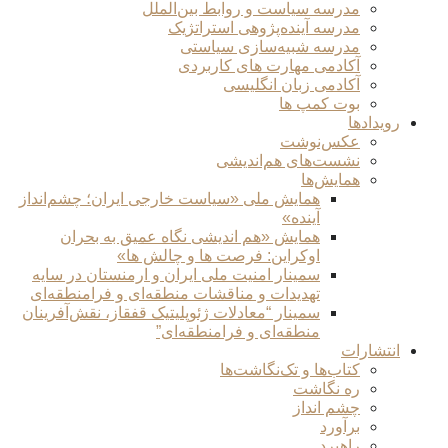
مدرسه سیاست و روابط بین‌الملل
مدرسه آینده‌پژوهی استراتژیک
مدرسه شبیه‌سازی سیاستی
آکادمی مهارت های کاربردی
آکادمی زبان انگلیسی
بوت کمپ ها
رویدادها
عکس‌نوشت
نشست‌های هم‌اندیشی
همایش‌ها
همایش ملی «سیاست خارجی ایران؛ چشم‌انداز
آینده»
همایش «هم اندیشی نگاه عمیق به بحران
اوکراین: فرصت ها و چالش ها»
سمینار امنیت ملی ایران و ارمنستان در سایه
تهدیدات و مناقشات منطقه‌ای و فرامنطقه‌ای
سمینار “معادلات ژئوپلیتیک قفقاز، نقش‌آفرینان
منطقه‌ای و فرامنطقه‌ای”
انتشارات
کتاب‌ها و تک‌نگاشت‌ها
ره نگاشت
چشم انداز
برآورد
راهبرد