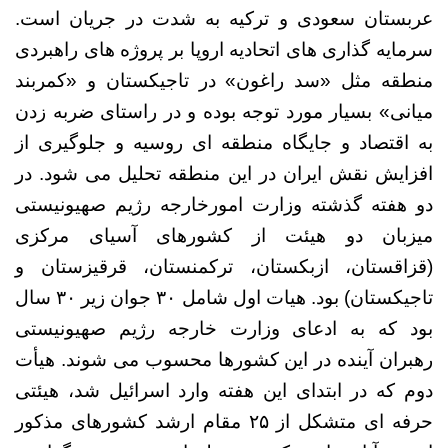
عربستان سعودی و ترکیه به شدت در جریان است.
سرمایه گذاری های اتحادیه اروپا بر پروژه های راهبردی
منطقه مثل «سد راغون» در تاجیکستان و «کمربند
میانی» بسیار مورد توجه بوده و در راستای ضربه زدن
به اقتصاد و جایگاه منطقه ای روسیه و جلوگیری از
افزایش نقش ایران در این منطقه تحلیل می شود.
در
دو هفته گذشته
وزارت امورخارجه رژیم صهیونیستی
میزبان دو هیئت از کشورهای آسیای مرکزی
(قزاقستان، ازبکستان، ترکمنستان، قرقیزستان و
تاجیکستان) بود. هیات اول شامل ۳۰ جوان زیر ۳۰ سال
بود که به ادعای وزارت خارجه رژیم صهیونیستی
رهبران آینده در این کشورها محسوب می شوند.
ه
یأت
دوم که در ابتدای این هفته وارد اسرائیل شد، هیئتی
حرفه ای متشکل از ۲۵ مقام ارشد کشورهای مذکور