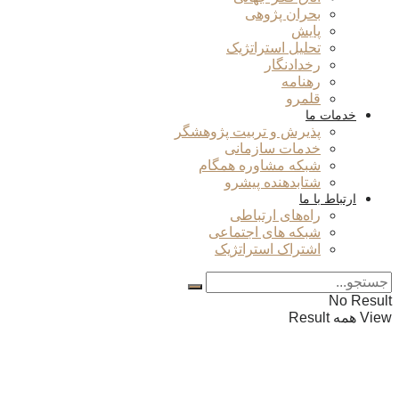
بحران پژوهی
پایش
تحلیل استراتژیک
رخدادنگار
رهنامه
قلمرو
خدمات ما
پذیرش و تربیت پژوهشگر
خدمات سازمانی
شبکه مشاوره همگام
شتابدهنده پیشرو
ارتباط با ما
راه‌های ارتباطی
شبکه های اجتماعی
اشتراک استراتژیک
No Result
View همه Result