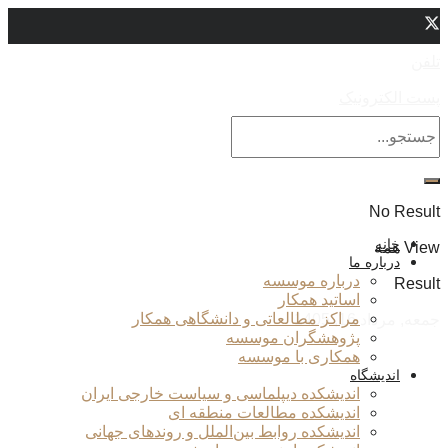
تلفن
پست الکترونیک
No Result
خانه
View همه
درباره ما
درباره موسسه
Result
اساتید همکار
مراکز مطالعاتی و دانشگاهی همکار
جمعه, مرداد 16, 1405
پژوهشگران موسسه
همکاری با موسسه
اندیشگاه
اندیشکده دیپلماسی و سیاست خارجی ایران
اندیشکده مطالعات منطقه ای
اندیشکده روابط بین‌الملل و روندهای جهانی