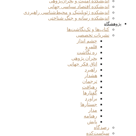
اندیشکده امنیت و بحران‌پژوهی
اندیشکده اقتصاد سیاسی جهانی
اندیشکده ژئوپلیتیک و محیط‌شناسی راهبردی
اندیشکده رسانه و جنگ شناختی
پژوهشگاه
کتاب‌ها و تک‌نگاشت‌ها
نشریات تخصصی
چشم انداز
قلمرو
ره نگاشت
بحران پژوهی
اتاق فکر جهانی
راهبرد
هشدار
ترجمان
رهیافت
گفتارها
برآورد
جستارها
مدار
رهنامه
پایش
رصدگاه
سیاست‌کده