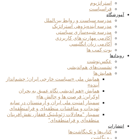
استراتژیوم
فراسیاست
آموزشگاه
مدرسه سیاست و روابط بین‌الملل
مدرسه آینده‌پژوهی استراتژیک
مدرسه شبیه‌سازی سیاستی
آکادمی مهارت های کاربردی
آکادمی زبان انگلیسی
بوت کمپ ها
رویدادها
عکس‌نوشت
نشست‌های هم‌اندیشی
همایش‌ها
همایش ملی «سیاست خارجی ایران؛ چشم‌انداز
آینده»
همایش «هم اندیشی نگاه عمیق به بحران
اوکراین: فرصت ها و چالش ها»
سمینار امنیت ملی ایران و ارمنستان در سایه
تهدیدات و مناقشات منطقه‌ای و فرامنطقه‌ای
سمینار “معادلات ژئوپلیتیک قفقاز، نقش‌آفرینان
منطقه‌ای و فرامنطقه‌ای”
انتشارات
کتاب‌ها و تک‌نگاشت‌ها
ره نگاشت