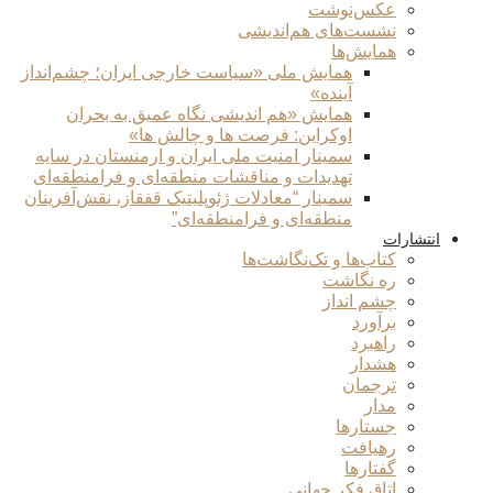
عکس‌نوشت
نشست‌های هم‌اندیشی
همایش‌ها
همایش ملی «سیاست خارجی ایران؛ چشم‌انداز
آینده»
همایش «هم اندیشی نگاه عمیق به بحران
اوکراین: فرصت ها و چالش ها»
سمینار امنیت ملی ایران و ارمنستان در سایه
تهدیدات و مناقشات منطقه‌ای و فرامنطقه‌ای
سمینار “معادلات ژئوپلیتیک قفقاز، نقش‌آفرینان
منطقه‌ای و فرامنطقه‌ای”
انتشارات
کتاب‌ها و تک‌نگاشت‌ها
ره نگاشت
چشم انداز
برآورد
راهبرد
هشدار
ترجمان
مدار
جستارها
رهیافت
گفتارها
اتاق فکر جهانی