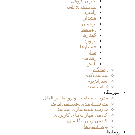
بحران پژوهی
اتاق فکر جهانی
راهبرد
هشدار
ترجمان
رهیافت
گفتارها
برآورد
جستارها
مدار
رهنامه
پایش
رصدگاه
سیاست‌کده
استراتژیوم
فراسیاست
آموزشگاه
مدرسه سیاست و روابط بین‌الملل
مدرسه آینده‌پژوهی استراتژیک
مدرسه شبیه‌سازی سیاستی
آکادمی مهارت های کاربردی
آکادمی زبان انگلیسی
بوت کمپ ها
رویدادها