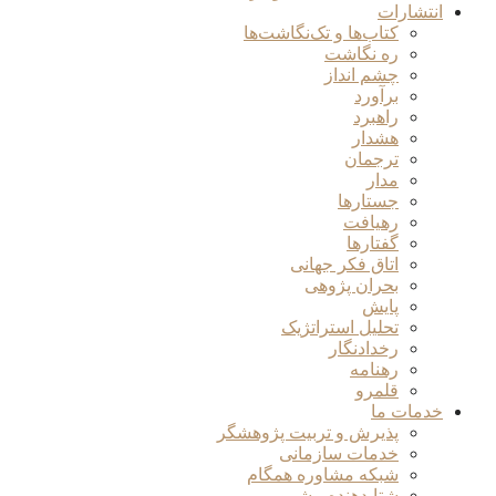
انتشارات
کتاب‌ها و تک‌نگاشت‌ها
ره نگاشت
چشم انداز
برآورد
راهبرد
هشدار
ترجمان
مدار
جستارها
رهیافت
گفتارها
اتاق فکر جهانی
بحران پژوهی
پایش
تحلیل استراتژیک
رخدادنگار
رهنامه
قلمرو
خدمات ما
پذیرش و تربیت پژوهشگر
خدمات سازمانی
شبکه مشاوره همگام
شتابدهنده پیشرو