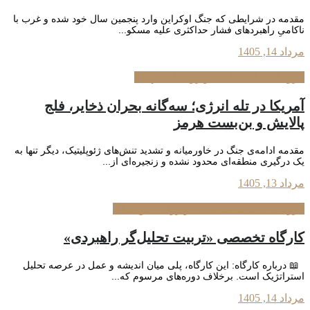
مقدمه در شرایطی که جنگ اوکراین وارد پنجمین سال خود شده و غرب با
ناکامیِ راهبردهای فشار حداکثری علیه مسکو...
مرداد 14, 1405
گروه اقتصاد سیاسی و روندهای جهانی
آمریکا در تله انرژی؛ سه‌گانه بحران ذخایر، فلج
پالایش و بن‌بست هرمز
مقدمه ادامه‌ی جنگ در خاورمیانه و تشدید تنش‌های ژئوپلیتیک، دیگر تنها به
یک درگیری منطقه‌ای محدود نشده و زنجیره‌ای از...
مرداد 13, 1405
گروه مطالعات منطقه‌ای و روابط بین‌الملل
کارگاه تخصصی «تربیت تحلیل‌گر راهبردی»
📖 درباره کارگاه: این کارگاه، پلی میان اندیشه و عمل در عرصه تحلیل
استراتژیک است. برخلاف دوره‌های مرسوم که...
مرداد 14, 1405