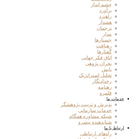
چشم انداز
برآورد
راهبرد
هشدار
ترجمان
مدار
جستارها
رهیافت
گفتارها
اتاق فکر جهانی
بحران پژوهی
پایش
تحلیل استراتژیک
رخدادنگار
رهنامه
قلمرو
خدمات ما
پذیرش و تربیت پژوهشگر
خدمات سازمانی
شبکه مشاوره همگام
شتابدهنده پیشرو
ارتباط با ما
راه‌های ارتباطی