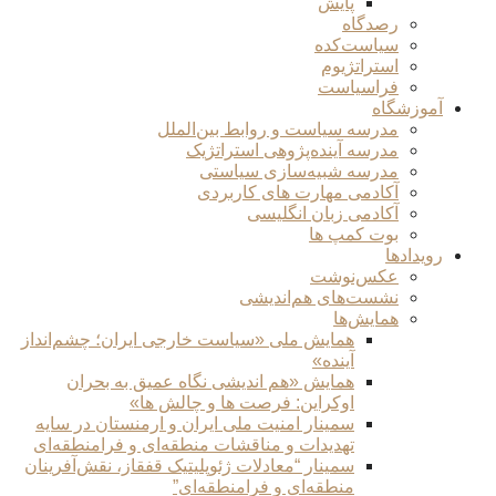
پایش
رصدگاه
سیاست‌کده
استراتژیوم
فراسیاست
آموزشگاه
مدرسه سیاست و روابط بین‌الملل
مدرسه آینده‌پژوهی استراتژیک
مدرسه شبیه‌سازی سیاستی
آکادمی مهارت های کاربردی
آکادمی زبان انگلیسی
بوت کمپ ها
رویدادها
عکس‌نوشت
نشست‌های هم‌اندیشی
همایش‌ها
همایش ملی «سیاست خارجی ایران؛ چشم‌انداز
آینده»
همایش «هم اندیشی نگاه عمیق به بحران
اوکراین: فرصت ها و چالش ها»
سمینار امنیت ملی ایران و ارمنستان در سایه
تهدیدات و مناقشات منطقه‌ای و فرامنطقه‌ای
سمینار “معادلات ژئوپلیتیک قفقاز، نقش‌آفرینان
منطقه‌ای و فرامنطقه‌ای”