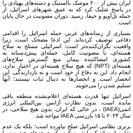
ایران بیش از
۲۰۰
موشک بالستیک و دسته‌های پهپادی را
در پاسخ شلیک کرد که به عمق شهرهای اسرائیل، از
جمله تل‌آویو و حیفا، رسید. دوران مصونیت در حال پایان
است
.
بسیاری از رسانه‌های غربی حمله اسرائیل را اقدامی
دفاعی توصیف کرده‌اند. این ادعا مضحک است، زیرا
واقعیت نگران‌کننده‌تر است: اسرائیلی مسلح به سلاح
هسته‌ای، با مصونیت کامل، حمله‌ای پیش‌دستانه به
کشوری امضاکننده پیمان منع گسترش سلاح‌های
هسته‌ای
(NPT)
که هیچ سلاح هسته‌ای در اختیار ندارد،
انجام داد. این نه دفاع از خود است و نه بازدارندگی. این
انحصار است. و انحصارها به دنبال ثبات نیستند؛ آنها
تسلیم شدن را می‌جویند
.
اسرائیل تنها قدرت هسته‌ای اعلام‌نشده منطقه باقی
مانده است، بدون نظارت آژانس بین‌المللی انرژی
اتمی
(IAEA)
، در حالی که ایران، بدون هیچ سلاحی، در
سال
۲۰۲۴
با
۱۵
بازرسی
IAEA
مواجه شد
.
برتری نظامی اسرائیل صلح نیاورده است؛ بلکه یک عدم
تقارن استراتژیک را تثبیت کرده که چرخه‌های خشونت را