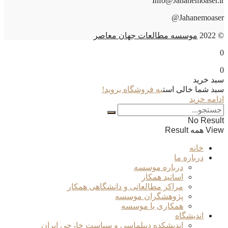
Info@Jahanemoaser.ir
Jahanemoaser@
© 2022
موسسه مطالعات جهان معاصر
0
0
سبد خرید
سبد شما خالی است
به فروشگاه بروید!
ادامه خرید
No Result
View همه Result
خانه
درباره ما
درباره موسسه
اساتید همکار
مراکز مطالعاتی و دانشگاهی همکار
پژوهشگران موسسه
همکاری با موسسه
اندیشگاه
اندیشکده دیپلماسی و سیاست خارجی ایران