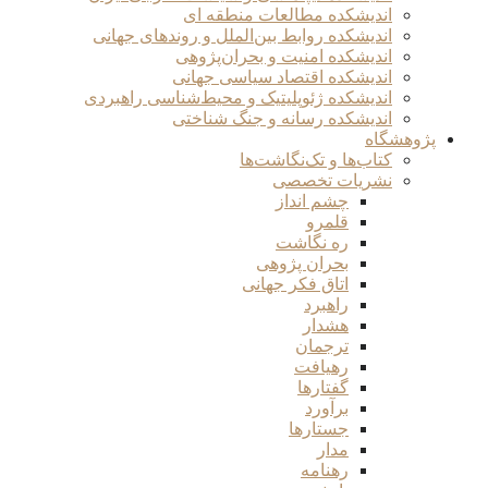
اندیشکده مطالعات منطقه ای
اندیشکده روابط بین‌الملل و روندهای جهانی
اندیشکده امنیت و بحران‌پژوهی
اندیشکده اقتصاد سیاسی جهانی
اندیشکده ژئوپلیتیک و محیط‌شناسی راهبردی
اندیشکده رسانه و جنگ شناختی
پژوهشگاه
کتاب‌ها و تک‌نگاشت‌ها
نشریات تخصصی
چشم انداز
قلمرو
ره نگاشت
بحران پژوهی
اتاق فکر جهانی
راهبرد
هشدار
ترجمان
رهیافت
گفتارها
برآورد
جستارها
مدار
رهنامه