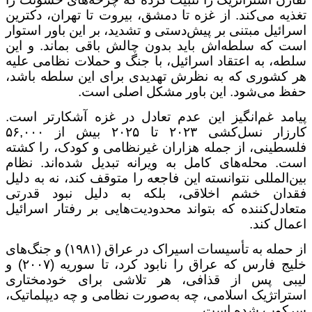
تغذیه می‌کند. از غزه تا دمشق، بیروت تا تهران، دکترین
اسرائیل مبتنی بر پیش‌دستی و تشدید، بر این باور استوار
است که سلطه‌اش باید بدون چالش باقی بماند. و این
سلطه، به اعتقاد اسرائیل، با جنگ و حملات نظامی علیه
هر کشوری که به نظرش تهدیدی برای این سلطه باشد،
حفظ می‌شود. این باور مشکل اصلی است
.
پیامد غم‌انگیز این عدم تعادل در غزه آشکارتر است.
کارزار نسل‌کشی
۲۰۲۳
تا
۲۰۲۵
بیش از
۵۶,۰۰۰
فلسطینی، از جمله هزاران غیرنظامی و کودک، را کشته
است. محله‌های کامل به ویرانه تبدیل شده‌اند. نظام
بین‌المللی نتوانسته این فاجعه را متوقف کند، نه به دلیل
فقدان خشم اخلاقی، بلکه به دلیل نبود قدرتی
متعادل‌کننده که بتواند محدودیت‌هایی بر رفتار اسرائیل
اعمال کند
.
از حمله به تأسیسات اسیراک در عراق (
۱۹۸۱)
و جنگ‌های
خلیج فارس که عراق را نابود کرد، تا سوریه (
۲۰۰۷)
و
لیبی پس از قذافی، هر تلاشی برای خودمختاری
استراتژیک اسلامی، چه به‌صورت نظامی و چه دیپلماتیک،
سرکوب شده است
.