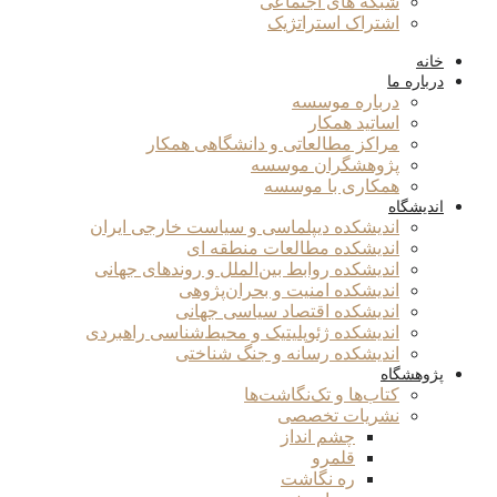
شبکه های اجتماعی
اشتراک استراتژیک
خانه
درباره ما
درباره موسسه
اساتید همکار
مراکز مطالعاتی و دانشگاهی همکار
پژوهشگران موسسه
همکاری با موسسه
اندیشگاه
اندیشکده دیپلماسی و سیاست خارجی ایران
اندیشکده مطالعات منطقه ای
اندیشکده روابط بین‌الملل و روندهای جهانی
اندیشکده امنیت و بحران‌پژوهی
اندیشکده اقتصاد سیاسی جهانی
اندیشکده ژئوپلیتیک و محیط‌شناسی راهبردی
اندیشکده رسانه و جنگ شناختی
پژوهشگاه
کتاب‌ها و تک‌نگاشت‌ها
نشریات تخصصی
چشم انداز
قلمرو
ره نگاشت