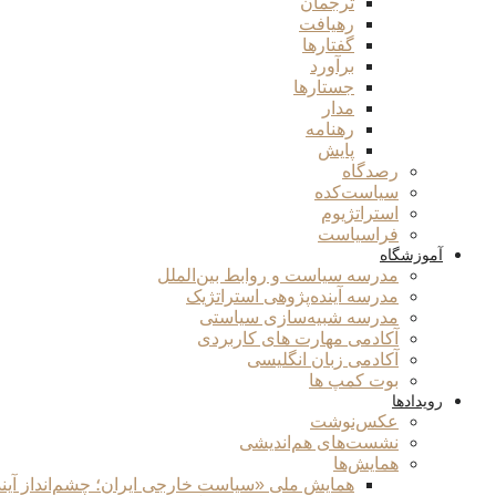
ترجمان
رهیافت
گفتارها
برآورد
جستارها
مدار
رهنامه
پایش
رصدگاه
سیاست‌کده
استراتژیوم
فراسیاست
آموزشگاه
مدرسه سیاست و روابط بین‌الملل
مدرسه آینده‌پژوهی استراتژیک
مدرسه شبیه‌سازی سیاستی
آکادمی مهارت های کاربردی
آکادمی زبان انگلیسی
بوت کمپ ها
رویدادها
عکس‌نوشت
نشست‌های هم‌اندیشی
همایش‌ها
همایش ملی «سیاست خارجی ایران؛ چشم‌انداز آین