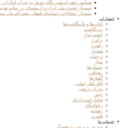
همایش «هم اندیشی نگاه عمیق به بحران اوکراین:
سمینار امنیت ملی ایران و ارمنستان در سایه تهدی
سمینار “معادلات ژئوپلیتیک قفقاز، نقش‌آفرینان من
انتشارات
کتاب‌ها و تک‌نگاشت‌ها
ره نگاشت
چشم انداز
برآورد
راهبرد
هشدار
ترجمان
مدار
جستارها
رهیافت
گفتارها
اتاق فکر جهانی
بحران پژوهی
پایش
تحلیل استراتژیک
رخدادنگار
رهنامه
قلمرو
خدمات ما
پذیرش و تربیت پژوهشگر