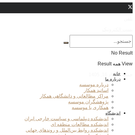
تلفن
پست الکترونیک
No Result
View همه Result
خانه
جمعه, مرداد 16, 1405
درباره ما
درباره موسسه
اساتید همکار
مراکز مطالعاتی و دانشگاهی همکار
پژوهشگران موسسه
همکاری با موسسه
اندیشگاه
اندیشکده دیپلماسی و سیاست خارجی ایران
اندیشکده مطالعات منطقه ای
اندیشکده روابط بین‌الملل و روندهای جهانی