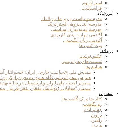
استراتژیوم
فراسیاست
آموزشگاه
مدرسه سیاست و روابط بین‌الملل
مدرسه آینده‌پژوهی استراتژیک
مدرسه شبیه‌سازی سیاستی
آکادمی مهارت های کاربردی
آکادمی زبان انگلیسی
بوت کمپ ها
رویدادها
عکس‌نوشت
نشست‌های هم‌اندیشی
همایش‌ها
همایش ملی «سیاست خارجی ایران؛ چشم‌انداز آین
همایش «هم اندیشی نگاه عمیق به بحران اوکراین:
سمینار امنیت ملی ایران و ارمنستان در سایه تهدی
سمینار “معادلات ژئوپلیتیک قفقاز، نقش‌آفرینان من
انتشارات
کتاب‌ها و تک‌نگاشت‌ها
ره نگاشت
چشم انداز
برآورد
راهبرد
هشدار