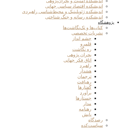
اندیشکده امنیت و بحران‌پژوهی
اندیشکده اقتصاد سیاسی جهانی
اندیشکده ژئوپلیتیک و محیط‌شناسی راهبردی
اندیشکده رسانه و جنگ شناختی
پژوهشگاه
کتاب‌ها و تک‌نگاشت‌ها
نشریات تخصصی
چشم انداز
قلمرو
ره نگاشت
بحران پژوهی
اتاق فکر جهانی
راهبرد
هشدار
ترجمان
رهیافت
گفتارها
برآورد
جستارها
مدار
رهنامه
پایش
رصدگاه
سیاست‌کده