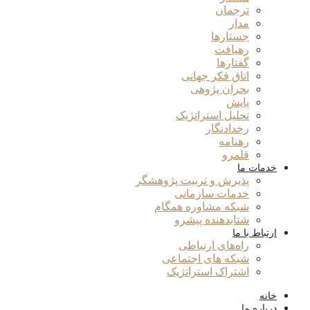
ترجمان
مدار
جستارها
رهیافت
گفتارها
اتاق فکر جهانی
بحران پژوهی
پایش
تحلیل استراتژیک
رخدادنگار
رهنامه
قلمرو
خدمات ما
پذیرش و تربیت پژوهشگر
خدمات سازمانی
شبکه مشاوره همگام
شتابدهنده پیشرو
ارتباط با ما
راه‌های ارتباطی
شبکه های اجتماعی
اشتراک استراتژیک
خانه
درباره ما