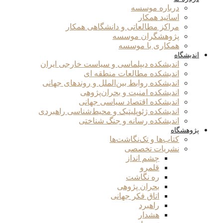
درباره موسسه
اساتید همکار
مراکز مطالعاتی و دانشگاهی همکار
پژوهشگران موسسه
همکاری با موسسه
اندیشگاه
اندیشکده دیپلماسی و سیاست خارجی ایران
اندیشکده مطالعات منطقه ای
اندیشکده روابط بین‌الملل و روندهای جهانی
اندیشکده امنیت و بحران‌پژوهی
اندیشکده اقتصاد سیاسی جهانی
اندیشکده ژئوپلیتیک و محیط‌شناسی راهبردی
اندیشکده رسانه و جنگ شناختی
پژوهشگاه
کتاب‌ها و تک‌نگاشت‌ها
نشریات تخصصی
چشم انداز
قلمرو
ره نگاشت
بحران پژوهی
اتاق فکر جهانی
راهبرد
هشدار