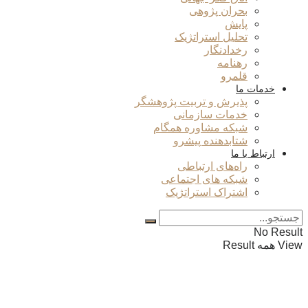
بحران پژوهی
پایش
تحلیل استراتژیک
رخدادنگار
رهنامه
قلمرو
خدمات ما
پذیرش و تربیت پژوهشگر
خدمات سازمانی
شبکه مشاوره همگام
شتابدهنده پیشرو
ارتباط با ما
راه‌های ارتباطی
شبکه های اجتماعی
اشتراک استراتژیک
No Result
View همه Result