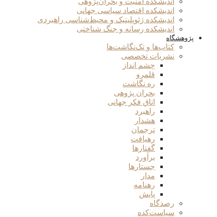
اندیشکده امنیت و بحران‌پژوهی
اندیشکده اقتصاد سیاسی جهانی
اندیشکده ژئوپلیتیک و محیط‌شناسی راهبردی
اندیشکده رسانه و جنگ شناختی
پژوهشگاه
کتاب‌ها و تک‌نگاشت‌ها
نشریات تخصصی
چشم انداز
قلمرو
ره نگاشت
بحران پژوهی
اتاق فکر جهانی
راهبرد
هشدار
ترجمان
رهیافت
گفتارها
برآورد
جستارها
مدار
رهنامه
پایش
رصدگاه
سیاست‌کده