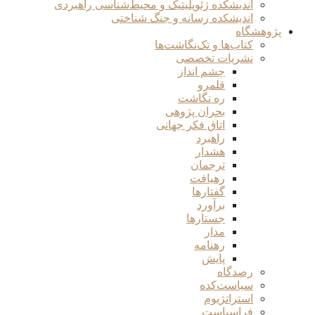
اندیشکده ژئوپلیتیک و محیط‌شناسی راهبردی
اندیشکده رسانه و جنگ شناختی
پژوهشگاه
کتاب‌ها و تک‌نگاشت‌ها
نشریات تخصصی
چشم انداز
قلمرو
ره نگاشت
بحران پژوهی
اتاق فکر جهانی
راهبرد
هشدار
ترجمان
رهیافت
گفتارها
برآورد
جستارها
مدار
رهنامه
پایش
رصدگاه
سیاست‌کده
استراتژیوم
فراسیاست