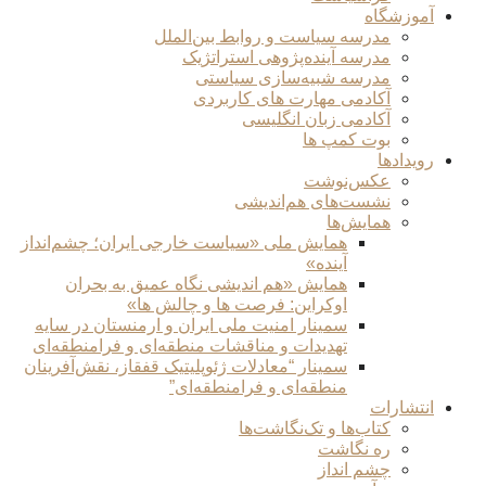
آموزشگاه
مدرسه سیاست و روابط بین‌الملل
مدرسه آینده‌پژوهی استراتژیک
مدرسه شبیه‌سازی سیاستی
آکادمی مهارت های کاربردی
آکادمی زبان انگلیسی
بوت کمپ ها
رویدادها
عکس‌نوشت
نشست‌های هم‌اندیشی
همایش‌ها
همایش ملی «سیاست خارجی ایران؛ چشم‌انداز
آینده»
همایش «هم اندیشی نگاه عمیق به بحران
اوکراین: فرصت ها و چالش ها»
سمینار امنیت ملی ایران و ارمنستان در سایه
تهدیدات و مناقشات منطقه‌ای و فرامنطقه‌ای
سمینار “معادلات ژئوپلیتیک قفقاز، نقش‌آفرینان
منطقه‌ای و فرامنطقه‌ای”
انتشارات
کتاب‌ها و تک‌نگاشت‌ها
ره نگاشت
چشم انداز