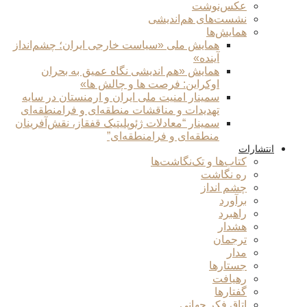
عکس‌نوشت
نشست‌های هم‌اندیشی
همایش‌ها
همایش ملی «سیاست خارجی ایران؛ چشم‌انداز
آینده»
همایش «هم اندیشی نگاه عمیق به بحران
اوکراین: فرصت ها و چالش ها»
سمینار امنیت ملی ایران و ارمنستان در سایه
تهدیدات و مناقشات منطقه‌ای و فرامنطقه‌ای
سمینار “معادلات ژئوپلیتیک قفقاز، نقش‌آفرینان
منطقه‌ای و فرامنطقه‌ای”
انتشارات
کتاب‌ها و تک‌نگاشت‌ها
ره نگاشت
چشم انداز
برآورد
راهبرد
هشدار
ترجمان
مدار
جستارها
رهیافت
گفتارها
اتاق فکر جهانی