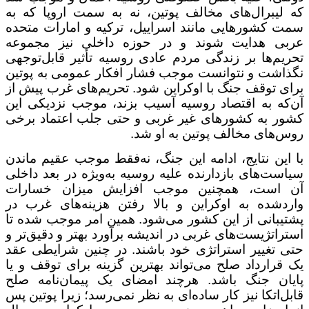
که لیبرال‌های مخالف پوتین، نه به سمت اروپا که به
سمت کشورهایی مانند اسراییل، ترکیه و امارات متحده
عربی هدایت شوند و در حوزه داخلی نیز مجموعه
تحریم‌ها بر زندگی مردم عادی روسیه تأثیر قابل‌توجهی
نگذاشت و نتوانست موجب فشار افکار عمومی به پوتین
برای توقف جنگ با اوکراین شود. تحریم‌های غرب پیش از
آن‌که به اقتصاد روسیه آسیب بزند، موجب نزدیکی این
کشور به کشورهای غیر غربی و حتی جلب اعتماد برخی
روس‌های مخالف پوتین به او شد.
با این نتایج، ادامه این جنگ، نه‌فقط موجب عقیم ماندن
سیاست‌های بازدارنده علیه روسیه به‌ویژه در بعد داخلی
آن است، همچنین موجب افزایش میزان خسارات
واردشده به اوکراین و بالا رفتن هزینه‌های غرب در
پشتیبانی از این کشور می‌شود. همین امر موجب شده تا
استراتژیست‌های غربی در اندیشه برآورد بهتر و دقیق‌تر و
حتی تغییر استراتژی خود باشند. در چنین شرایطی عقد
یک قرارداد صلح می‌تواند بهترین گزینه برای توقف و یا
پایان جنگ باشد. هرچند امضای یک پیمان‌نامه صلح
قابل‌اتکا نیز کار ساده‌ای به نظر نمی‌رسد؛ زیرا پوتین پس