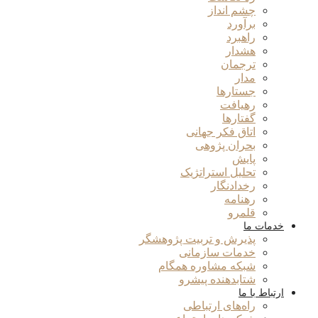
چشم انداز
برآورد
راهبرد
هشدار
ترجمان
مدار
جستارها
رهیافت
گفتارها
اتاق فکر جهانی
بحران پژوهی
پایش
تحلیل استراتژیک
رخدادنگار
رهنامه
قلمرو
خدمات ما
پذیرش و تربیت پژوهشگر
خدمات سازمانی
شبکه مشاوره همگام
شتابدهنده پیشرو
ارتباط با ما
راه‌های ارتباطی