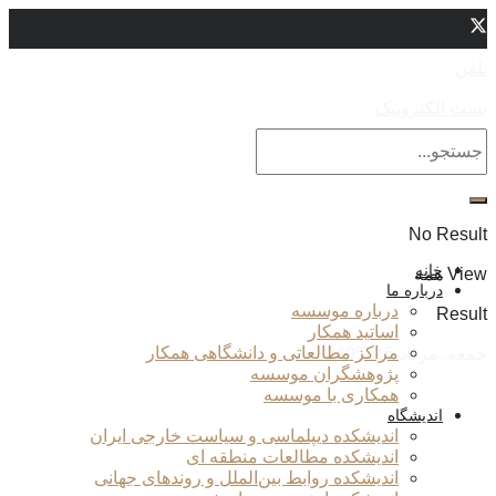
تلفن
پست الکترونیک
No Result
خانه
View همه
درباره ما
درباره موسسه
Result
اساتید همکار
مراکز مطالعاتی و دانشگاهی همکار
جمعه, مرداد 16, 1405
پژوهشگران موسسه
همکاری با موسسه
اندیشگاه
اندیشکده دیپلماسی و سیاست خارجی ایران
اندیشکده مطالعات منطقه ای
اندیشکده روابط بین‌الملل و روندهای جهانی