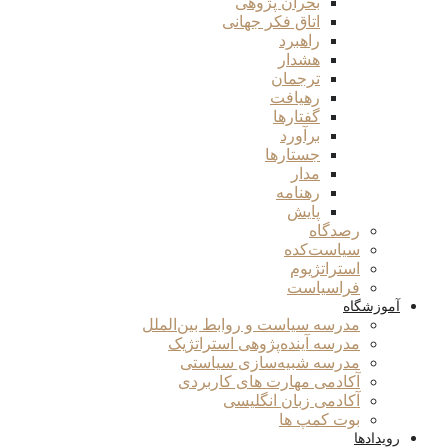
بحران پژوهی
اتاق فکر جهانی
راهبرد
هشدار
ترجمان
رهیافت
گفتارها
برآورد
جستارها
مدار
رهنامه
پایش
رصدگاه
سیاست‌کده
استراتژیوم
فراسیاست
آموزشگاه
مدرسه سیاست و روابط بین‌الملل
مدرسه آینده‌پژوهی استراتژیک
مدرسه شبیه‌سازی سیاستی
آکادمی مهارت های کاربردی
آکادمی زبان انگلیسی
بوت کمپ ها
رویدادها