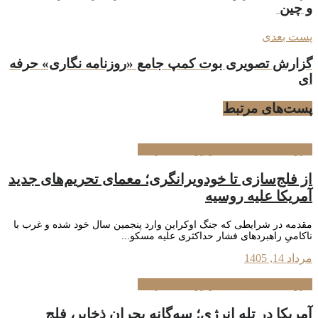
و چین
پست بعدی
گزارش تصویری بوت کمپ جامع «روزنامه نگاری» حرفه
ای
پست‌های
مرتبط
گروه اقتصاد سیاسی و روندهای جهانی
از فلج‌سازی تا خودویرانگری؛ معمای تحریم‌های جدید
آمریکا علیه روسیه
مقدمه در شرایطی که جنگ اوکراین وارد پنجمین سال خود شده و غرب با
ناکامیِ راهبردهای فشار حداکثری علیه مسکو...
مرداد 14, 1405
گروه اقتصاد سیاسی و روندهای جهانی
آمریکا در تله انرژی؛ سه‌گانه بحران ذخایر، فلج