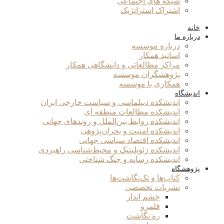
شبکه های اجتماعی
اشتراک استراتژیک
خانه
درباره ما
درباره موسسه
اساتید همکار
مراکز مطالعاتی و دانشگاهی همکار
پژوهشگران موسسه
همکاری با موسسه
اندیشگاه
اندیشکده دیپلماسی و سیاست خارجی ایران
اندیشکده مطالعات منطقه ای
اندیشکده روابط بین‌الملل و روندهای جهانی
اندیشکده امنیت و بحران‌پژوهی
اندیشکده اقتصاد سیاسی جهانی
اندیشکده ژئوپلیتیک و محیط‌شناسی راهبردی
اندیشکده رسانه و جنگ شناختی
پژوهشگاه
کتاب‌ها و تک‌نگاشت‌ها
نشریات تخصصی
چشم انداز
قلمرو
ره نگاشت