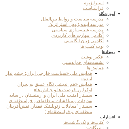
استراتژیوم
فراسیاست
آموزشگاه
مدرسه سیاست و روابط بین‌الملل
مدرسه آینده‌پژوهی استراتژیک
مدرسه شبیه‌سازی سیاستی
آکادمی مهارت های کاربردی
آکادمی زبان انگلیسی
بوت کمپ ها
رویدادها
عکس‌نوشت
نشست‌های هم‌اندیشی
همایش‌ها
همایش ملی «سیاست خارجی ایران؛ چشم‌انداز
آینده»
همایش «هم اندیشی نگاه عمیق به بحران
اوکراین: فرصت ها و چالش ها»
سمینار امنیت ملی ایران و ارمنستان در سایه
تهدیدات و مناقشات منطقه‌ای و فرامنطقه‌ای
سمینار “معادلات ژئوپلیتیک قفقاز، نقش‌آفرینان
منطقه‌ای و فرامنطقه‌ای”
انتشارات
کتاب‌ها و تک‌نگاشت‌ها
ره نگاشت