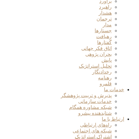
برآورد
راهبرد
هشدار
ترجمان
مدار
جستارها
رهیافت
گفتارها
اتاق فکر جهانی
بحران پژوهی
پایش
تحلیل استراتژیک
رخدادنگار
رهنامه
قلمرو
خدمات ما
پذیرش و تربیت پژوهشگر
خدمات سازمانی
شبکه مشاوره همگام
شتابدهنده پیشرو
ارتباط با ما
راه‌های ارتباطی
شبکه های اجتماعی
اشتراک استراتژیک